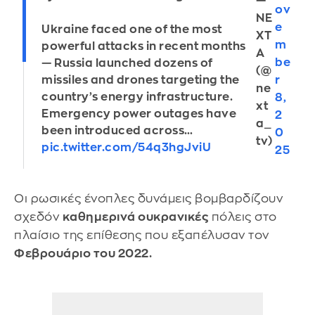
—
ov
NE
e
Ukraine faced one of the most
XT
m
powerful attacks in recent months
A
be
— Russia launched dozens of
(@
r
missiles and drones targeting the
ne
country’s energy infrastructure.
8,
xt
Emergency power outages have
2
a_
been introduced across…
0
tv)
pic.twitter.com/54q3hgJviU
25
Οι ρωσικές ένοπλες δυνάμεις βομβαρδίζουν
σχεδόν
καθημερινά ουκρανικές
πόλεις στο
πλαίσιο της επίθεσης που εξαπέλυσαν τον
Φεβρουάριο του 2022.