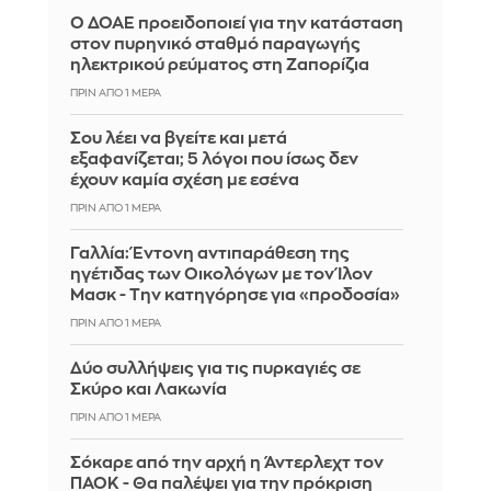
Ο ΔΟΑΕ προειδοποιεί για την κατάσταση
στον πυρηνικό σταθμό παραγωγής
ηλεκτρικού ρεύματος στη Ζαπορίζια
ΠΡΙΝ ΑΠΌ 1 ΜΈΡΑ
Σου λέει να βγείτε και μετά
εξαφανίζεται; 5 λόγοι που ίσως δεν
έχουν καμία σχέση με εσένα
ΠΡΙΝ ΑΠΌ 1 ΜΈΡΑ
Γαλλία: Έντονη αντιπαράθεση της
ηγέτιδας των Οικολόγων με τον Ίλον
Μασκ - Την κατηγόρησε για «προδοσία»
ΠΡΙΝ ΑΠΌ 1 ΜΈΡΑ
Δύο συλλήψεις για τις πυρκαγιές σε
Σκύρο και Λακωνία
ΠΡΙΝ ΑΠΌ 1 ΜΈΡΑ
Σόκαρε από την αρχή η Άντερλεχτ τον
ΠΑΟΚ - Θα παλέψει για την πρόκριση