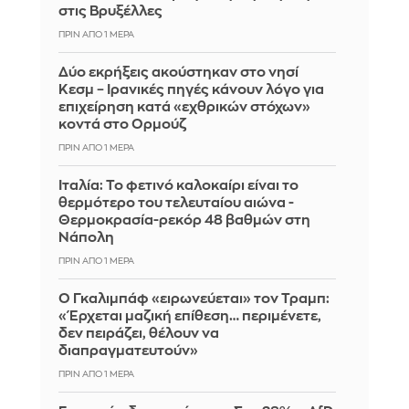
στις Βρυξέλλες
ΠΡΙΝ ΑΠΌ 1 ΜΈΡΑ
Δύο εκρήξεις ακούστηκαν στο νησί
Κεσμ – Ιρανικές πηγές κάνουν λόγο για
επιχείρηση κατά «εχθρικών στόχων»
κοντά στο Ορμούζ
ΠΡΙΝ ΑΠΌ 1 ΜΈΡΑ
Ιταλία: To φετινό καλοκαίρι είναι το
θερμότερο του τελευταίου αιώνα -
Θερμοκρασία-ρεκόρ 48 βαθμών στη
Νάπολη
ΠΡΙΝ ΑΠΌ 1 ΜΈΡΑ
Ο Γκαλιμπάφ «ειρωνεύεται» τον Τραμπ:
«Έρχεται μαζική επίθεση… περιμένετε,
δεν πειράζει, θέλουν να
διαπραγματευτούν»
ΠΡΙΝ ΑΠΌ 1 ΜΈΡΑ