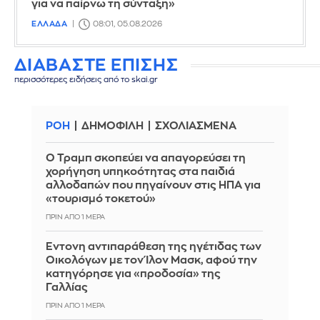
για να παίρνω τη σύνταξη»
ΕΛΛΑΔΑ
08:01, 05.08.2026
ΔΙΑΒΑΣΤΕ ΕΠΙΣΗΣ
περισσότερες ειδήσεις από το skai.gr
ΡΟΗ
ΔΗΜΟΦΙΛΗ
ΣΧΟΛΙΑΣΜΕΝΑ
Ο Τραμπ σκοπεύει να απαγορεύσει τη
χορήγηση υπηκοότητας στα παιδιά
αλλοδαπών που πηγαίνουν στις ΗΠΑ για
«τουρισμό τοκετού»
ΠΡΙΝ ΑΠΌ 1 ΜΈΡΑ
Έντονη αντιπαράθεση της ηγέτιδας των
Οικολόγων με τον Ίλον Μασκ, αφού την
κατηγόρησε για «προδοσία» της
Γαλλίας
ΠΡΙΝ ΑΠΌ 1 ΜΈΡΑ