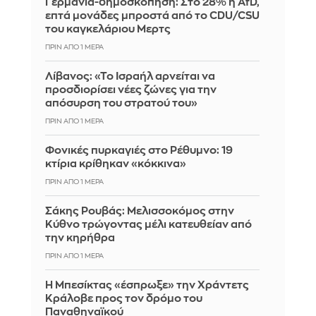
Γερμανία-δημοσκόπηση: Στο 28% η AfD,
επτά μονάδες μπροστά από το CDU/CSU
του καγκελάριου Μερτς
ΠΡΙΝ ΑΠΌ 1 ΜΈΡΑ
Λίβανος: «Το Ισραήλ αρνείται να
προσδιορίσει νέες ζώνες για την
απόσυρση του στρατού του»
ΠΡΙΝ ΑΠΌ 1 ΜΈΡΑ
Φονικές πυρκαγιές στο Ρέθυμνο: 19
κτίρια κρίθηκαν «κόκκινα»
ΠΡΙΝ ΑΠΌ 1 ΜΈΡΑ
Σάκης Ρουβάς: Μελισσοκόμος στην
Κύθνο τρώγοντας μέλι κατευθείαν από
την κηρήθρα
ΠΡΙΝ ΑΠΌ 1 ΜΈΡΑ
Η Μπεσίκτας «έσπρωξε» την Χράντετς
Κράλοβε προς τον δρόμο του
Παναθηναϊκού