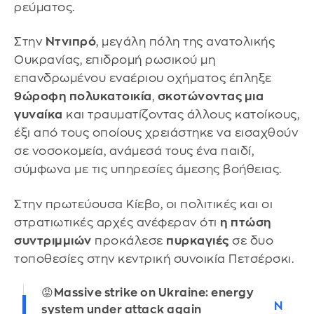
ρεύματος.
Στην
Ντνιπρό
, μεγάλη πόλη της ανατολικής
Ουκρανίας, επιδρομή ρωσικού μη
επανδρωμένου εναέριου οχήματος έπληξε
9ώροφη πολυκατοικία
,
σκοτώνοντας μια
γυναίκα
και τραυματίζοντας άλλους κατοίκους,
έξι από τους οποίους χρειάστηκε να εισαχθούν
σε νοσοκομεία, ανάμεσά τους ένα παιδί,
σύμφωνα με τις υπηρεσίες άμεσης βοήθειας.
Στην πρωτεύουσα Κίεβο, οι πολιτικές και οι
στρατιωτικές αρχές ανέφεραν ότι
η πτώση
συντριμμιών
προκάλεσε
πυρκαγιές
σε δυο
τοποθεσίες στην κεντρική συνοικία Πετσέρσκι.
😡Massive strike on Ukraine: energy
N
system under attack again