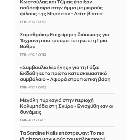
Κωστούλας και Τζίμας έπαιξαν
ποδόσφαιρο στην άμμο με μικρούς
φίλους της Μπράιτον - Δείτε βίντεο
ΠΡΙΝ ΑΠΌ 7 ΏΡΕΣ
Σαμοθράκη: Επιχείρηση διάσωσης για
15χρονη που τραυματίστηκε στη Γριά
Βάθρα
ΠΡΙΝ ΑΠΌ 7 ΏΡΕΣ
«Συμβούλιο Ειρήνης» για τη Γάζα:
Εκδόθηκε το πρώτο κατασκευαστικό
συμβόλαιο – Αφορά στρατιωτική βάση
ΠΡΙΝ ΑΠΌ 7 ΏΡΕΣ
Μεγάλη πυρκαγιά στην περιοχή
Κολυμπάδα στη Σκύρο - Ενισχύθηκαν οι
δυνάμεις
ΠΡΙΝ ΑΠΌ 7 ΏΡΕΣ
Τα Sardine Nails επέστρεψαν: Το πιο
ιδιαίτερο μανικιούρ του καλοκαιριού