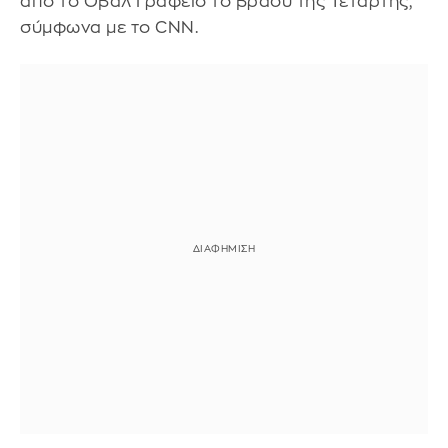
από το Οβάλ Γραφείο το βράδυ της Τετάρτης,
σύμφωνα με το CNN.