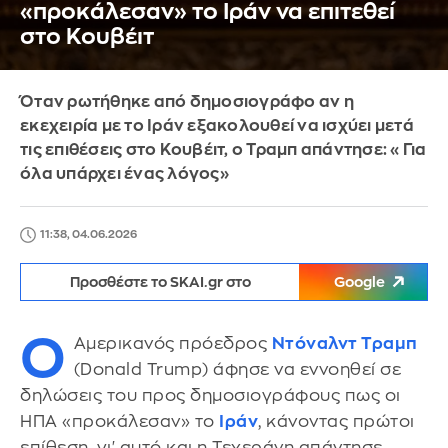
«προκάλεσαν» το Ιράν να επιτεθεί
στο Κουβέιτ
Όταν ρωτήθηκε από δημοσιογράφο αν η
εκεχειρία με το Ιράν εξακολουθεί να ισχύει μετά
τις επιθέσεις στο Κουβέιτ, ο Τραμπ απάντησε: «Για
όλα υπάρχει ένας λόγος»
11:38, 04.06.2026
Προσθέστε το SKAI.gr στο
Google
Ο
Αμερικανός πρόεδρος
Ντόναλντ Τραμπ
(Donald Trump) άφησε να εννοηθεί σε
δηλώσεις του προς δημοσιογράφους πως οι
ΗΠΑ «προκάλεσαν» το
Ιράν
, κάνοντας πρώτοι
επίθεση, γι' αυτό και η Τεχεράνη απάντησε