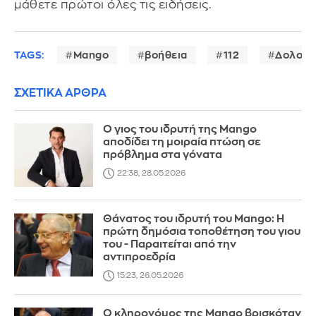
μάθετε πρώτοι όλες τις ειδήσεις.
TAGS:
Mango
βοήθεια
112
Δολοφο
ΣΧΕΤΙΚΑ ΑΡΘΡΑ
Ο γιος του ιδρυτή της Mango
αποδίδει τη μοιραία πτώση σε
πρόβλημα στα γόνατα
22:38, 28.05.2026
Θάνατος του ιδρυτή του Mango: Η
πρώτη δημόσια τοποθέτηση του γιου
του - Παραιτείται από την
αντιπροεδρία
15:23, 26.05.2026
Ο κληρονόμος της Mango βρισκόταν