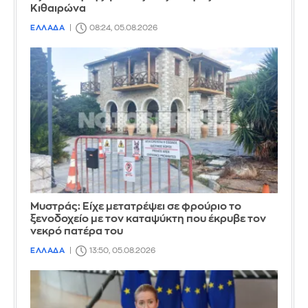
Κιθαιρώνα
ΕΛΛΑΔΑ
08:24, 05.08.2026
Mυστράς: Είχε μετατρέψει σε φρούριο το
ξενοδοχείο με τον καταψύκτη που έκρυβε τον
νεκρό πατέρα του
ΕΛΛΑΔΑ
13:50, 05.08.2026