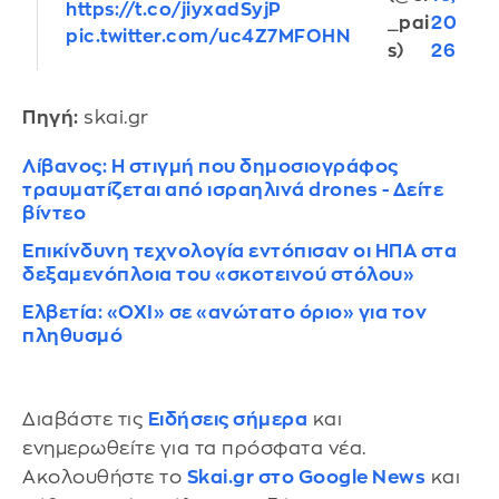
https://t.co/jiyxadSyjP
_pai
20
pic.twitter.com/uc4Z7MFOHN
s)
26
Πηγή:
skai.gr
Λίβανος: Η στιγμή που δημοσιογράφος
τραυματίζεται από ισραηλινά drones - Δείτε
βίντεο
Επικίνδυνη τεχνολογία εντόπισαν οι ΗΠΑ στα
δεξαμενόπλοια του «σκοτεινού στόλου»
Ελβετία: «ΟΧΙ» σε «ανώτατο όριο» για τον
πληθυσμό
Διαβάστε τις
Ειδήσεις σήμερα
και
ενημερωθείτε για τα πρόσφατα νέα.
Ακολουθήστε το
Skai.gr στο Google News
και