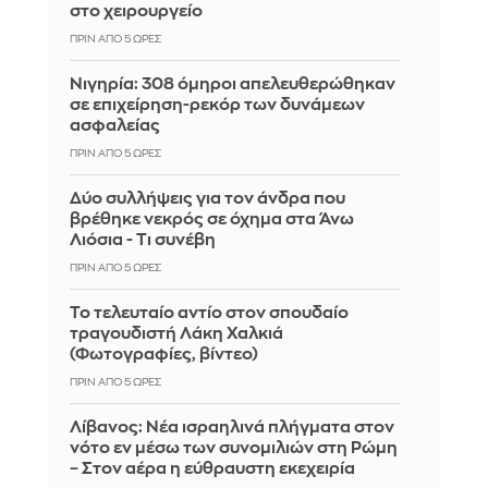
στο χειρουργείο
ΠΡΙΝ ΑΠΌ 5 ΏΡΕΣ
Νιγηρία: 308 όμηροι απελευθερώθηκαν
σε επιχείρηση-ρεκόρ των δυνάμεων
ασφαλείας
ΠΡΙΝ ΑΠΌ 5 ΏΡΕΣ
Δύο συλλήψεις για τον άνδρα που
βρέθηκε νεκρός σε όχημα στα Άνω
Λιόσια - Τι συνέβη
ΠΡΙΝ ΑΠΌ 5 ΏΡΕΣ
Το τελευταίο αντίο στον σπουδαίο
τραγουδιστή Λάκη Χαλκιά
(Φωτογραφίες, βίντεο)
ΠΡΙΝ ΑΠΌ 5 ΏΡΕΣ
Λίβανος: Νέα ισραηλινά πλήγματα στον
νότο εν μέσω των συνομιλιών στη Ρώμη
– Στον αέρα η εύθραυστη εκεχειρία