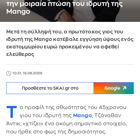
την μοιραία πτώση του ιδρυτή της
Mango
Μετά τη σύλληψή του, ο πρωτότοκος γιος του
ιδρυτή της Mango κατέβαλε εγγύηση ύψους ενός
εκατομμυρίου ευρώ προκειμένου να αφεθεί
ελεύθερος
10:31, 16.06.2026
Προσθέστε το SKAI.gr στο
Google
Τ
ο προφίλ της αθωότητας του 45χρονου
γιου του ιδρυτή της
Mango
, Τζόναθαν
Άντικ, «χτίζει» ένα ακόμη σημαντικό στοιχείο,
που ήρθε στο φως της δημοσιότητας.