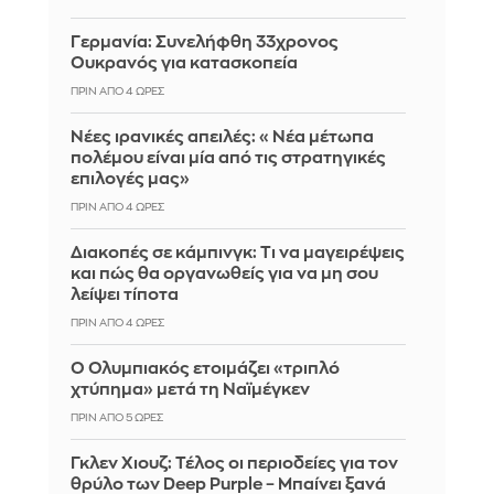
Γερμανία: Συνελήφθη 33χρονος
Ουκρανός για κατασκοπεία
ΠΡΙΝ ΑΠΌ 4 ΏΡΕΣ
Νέες ιρανικές απειλές: «Νέα μέτωπα
πολέμου είναι μία από τις στρατηγικές
επιλογές μας»
ΠΡΙΝ ΑΠΌ 4 ΏΡΕΣ
Διακοπές σε κάμπινγκ: Τι να μαγειρέψεις
και πώς θα οργανωθείς για να μη σου
λείψει τίποτα
ΠΡΙΝ ΑΠΌ 4 ΏΡΕΣ
Ο Ολυμπιακός ετοιμάζει «τριπλό
χτύπημα» μετά τη Ναϊμέγκεν
ΠΡΙΝ ΑΠΌ 5 ΏΡΕΣ
Γκλεν Χιουζ: Τέλος οι περιοδείες για τον
θρύλο των Deep Purple – Μπαίνει ξανά