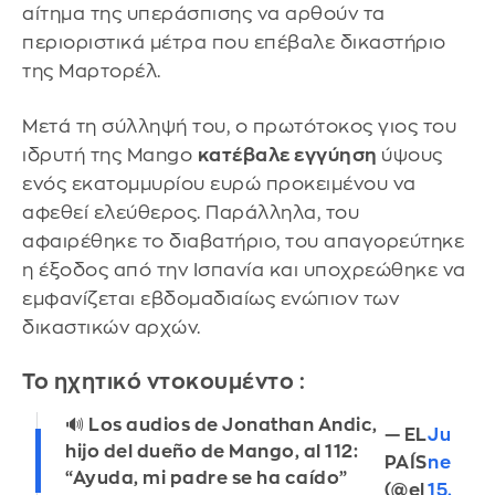
αίτημα της υπεράσπισης να αρθούν τα
περιοριστικά μέτρα που επέβαλε δικαστήριο
της Μαρτορέλ.
Μετά τη σύλληψή του, ο πρωτότοκος γιος του
ιδρυτή της Mango
κατέβαλε εγγύηση
ύψους
ενός εκατομμυρίου ευρώ προκειμένου να
αφεθεί ελεύθερος. Παράλληλα, του
αφαιρέθηκε το διαβατήριο, του απαγορεύτηκε
η έξοδος από την Ισπανία και υποχρεώθηκε να
εμφανίζεται εβδομαδιαίως ενώπιον των
δικαστικών αρχών.
Το ηχητικό ντοκουμέντο :
🔊 Los audios de Jonathan Andic,
— EL
Ju
hijo del dueño de Mango, al 112:
PAÍS
ne
“Ayuda, mi padre se ha caído”
(@el
15,