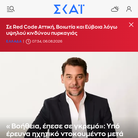
Σε Red Code Αττική, Βοιωτία και Εύβοια λόγω
υψηλού κινδύνου πυρκαγιάς
ΕΛΛΑΔΑ
07:34, 06.08.2026
«Βοήθεια, έπεσε σε γκρεμό»: Υπό
έρευνα ηχητικό ντοκουμέντο μετά