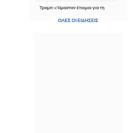
Τραμπ: «Ήμασταν έτοιμοι για τη
μεγαλύτερη επίθεση από τον Β’
Παγκόσμιο Πόλεμο – Το Ιράν μας
ΟΛΕΣ ΟΙ ΕΙΔΗΣΕΙΣ
παρακάλεσε να μιλήσουμε»
ΠΡΙΝ ΑΠΌ 1 ΜΈΡΑ
Λάκης Χαλκιάς: Mοιρολόγια και
κλαρίνα στο τελευταίο αντίο -
Συντετριμμένη η οικογένειά του
(Φωτογραφίες, βίντεο)
ΠΡΙΝ ΑΠΌ 1 ΜΈΡΑ
Ισόβια σε 25χρονο Αφγανό που
σκότωσε δύο ανθρώπους ρίχνοντας
το αυτοκίνητό του σε εργατική
διαδήλωση στο Μόναχο
ΠΡΙΝ ΑΠΌ 1 ΜΈΡΑ
Μητσοτάκης: Η βιομηχανία στο
επίκεντρο του νέου παραγωγικού
μοντέλου της χώρας