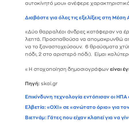
αυτοκίνητό μου» ανέφερε χαρακτηριστικά
Διαβάστε για όλες τις εξελίξεις στη Μέσ
«Δύο θαρραλέοι άνδρες κατάφεραν να έρ
λεπτά. Προσπαθούσα να απομακρυνθώ από
να το ξαναστοχεύσουν. 6 θραύσματα χτύπη
πόδι, 2 στο αριστερό πόδι). Είμαι καλύ
«Η στοχοποίηση δημοσιογράφων
είναι 
Πηγή:
skai.gr
Επικίνδυνη τεχνολογία εντόπισαν οι ΗΠΑ
Ελβετία: «ΟΧΙ» σε «ανώτατο όριο» για τ
Βιετνάμ: Γάτες που είχαν κλαπεί για να γ