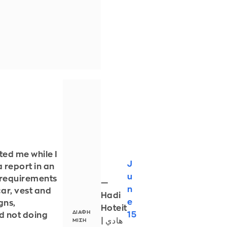
ted me while I
J
a report in an
u
 requirements
—
n
car, vest and
Hadi
e
gns,
Hoteit
15
d not doing
| هادي