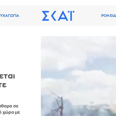
ΥΧΑΓΩΓΙΑ
ΡΟΗ ΕΙ
εται
τε
άθαρα σε
ό χώρο με