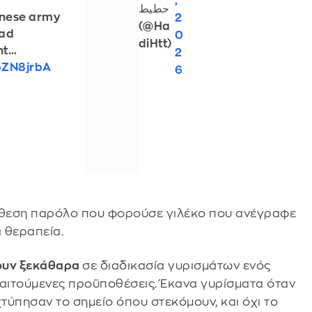
,
حطيط
anese army
2
(@Ha
oad
0
diHtt)
nt…
2
bZN8jrbA
6
επίθεση παρόλο που φορούσε γιλέκο που ανέγραφε
α θεραπεία.
ουν ξεκάθαρα
σε διαδικασία γυρισμάτων ενός
παιτούμενες προϋποθέσεις. Έκανα γυρίσματα όταν
χτύπησαν το σημείο όπου στεκόμουν, και όχι το