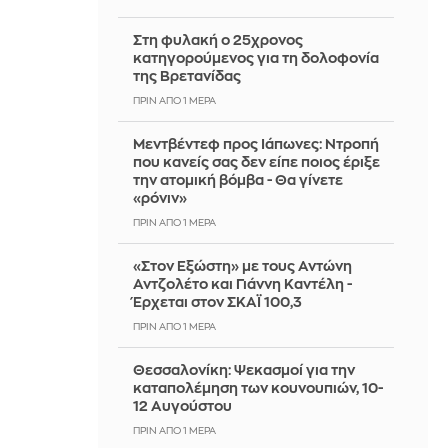
Στη φυλακή ο 25χρονος
κατηγορούμενος για τη δολοφονία
της Βρετανίδας
ΠΡΙΝ ΑΠΌ 1 ΜΈΡΑ
Μεντβέντεφ προς Ιάπωνες: Ντροπή
που κανείς σας δεν είπε ποιος έριξε
την ατομική βόμβα - Θα γίνετε
«ρόνιν»
ΠΡΙΝ ΑΠΌ 1 ΜΈΡΑ
«Στον Εξώστη» με τους Αντώνη
Αντζολέτο και Γιάννη Καντέλη -
Έρχεται στον ΣΚΑΪ 100,3
ΠΡΙΝ ΑΠΌ 1 ΜΈΡΑ
Θεσσαλονίκη: Ψεκασμοί για την
καταπολέμηση των κουνουπιών, 10-
12 Αυγούστου
ΠΡΙΝ ΑΠΌ 1 ΜΈΡΑ