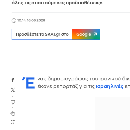
όλες τις απαιτούμενες προϋποθέσεις»
10:14, 16.06.2026
Προσθέστε το SKAI.gr στο
Google
Έ
νας δημοσιογράφος του ιρανικού δικ
έκανε ρεπορτάζ για τις
ισραηλινές
επ
1
1