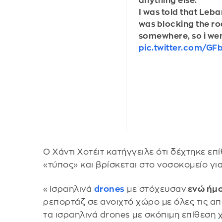
anything else.
I was told that Leb
was blocking the r
somewhere, so i we
pic.twitter.com/GF
Ο Χάντι Χοτέιτ κατήγγειλε ότι δέχτηκε 
«τύπος» και βρίσκεται στο νοσοκομείο γι
«Ισραηλινά
drones
με στόχευσαν
ενώ ήμ
ρεπορτάζ σε ανοιχτό χώρο με όλες τις α
τα ισραηλινά drones με σκόπιμη επίθεση 