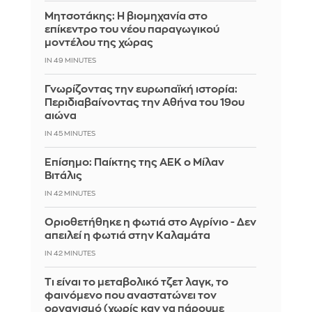
Μητσοτάκης: Η βιομηχανία στο
επίκεντρο του νέου παραγωγικού
μοντέλου της χώρας
IN 49 MINUTES
Γνωρίζοντας την ευρωπαϊκή ιστορία:
Περιδιαβαίνοντας την Αθήνα του 19ου
αιώνα
IN 45 MINUTES
Επίσημο: Παίκτης της ΑΕΚ ο Μίλαν
Βιτάλις
IN 42 MINUTES
Οριοθετήθηκε η φωτιά στο Αγρίνιο - Δεν
απειλεί η φωτιά στην Καλαμάτα
IN 42 MINUTES
Τι είναι το μεταβολικό τζετ λαγκ, το
φαινόμενο που αναστατώνει τον
οργανισμό (χωρίς καν να πάρουμε