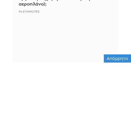
αεροπλάνο);
IN 41 MINUTES
Απόρρητο