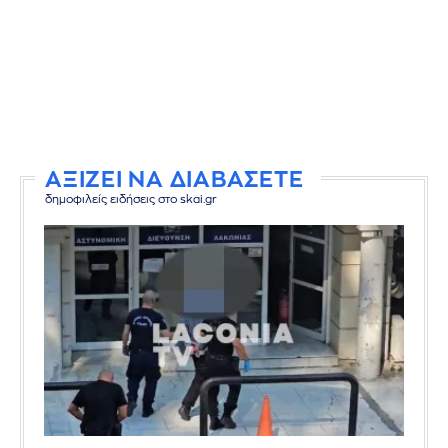
ΑΞΙΖΕΙ ΝΑ ΔΙΑΒΑΣΕΤΕ
δημοφιλείς ειδήσεις στο skai.gr