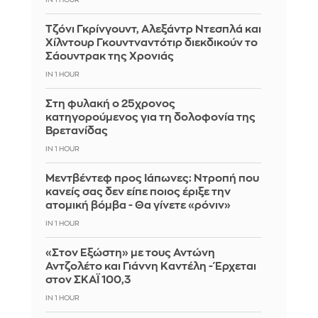
Τζόνι Γκρίνγουντ, Αλεξάντρ Ντεσπλά και
Χίλντουρ Γκουντναντότιρ διεκδικούν το
Σάουντρακ της Χρονιάς
IN 1 HOUR
Στη φυλακή ο 25χρονος
κατηγορούμενος για τη δολοφονία της
Βρετανίδας
IN 1 HOUR
Μεντβέντεφ προς Ιάπωνες: Ντροπή που
κανείς σας δεν είπε ποιος έριξε την
ατομική βόμβα - Θα γίνετε «ρόνιν»
IN 1 HOUR
«Στον Εξώστη» με τους Αντώνη
Αντζολέτο και Γιάννη Καντέλη - Έρχεται
στον ΣΚΑΪ 100,3
IN 1 HOUR