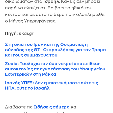
δικαιωμάτων στο
Ισραήλ
. Κανείς δεν μπορεί
παρά να ελπίζει ότι θα βρει το ηθικό του
κέντρο και σε αυτό το θέμα πριν ολοκληρωθεί
ο Μήνας Υπερηφάνειας.
Πηγή:
skai.gr
Στη σκιά του Ιράν και της Ουκρανίας η
σύνοδος της G7 - Οι προκλήσεις για τον Τραμπ
και τους συμμάχους του
Συρία: Τουλάχιστον δύο νεκροί από επίθεση
αυτοκτονίας σε εγκατάσταση του Υπουργείου
Εσωτερικών στη Ράκκα
Ιρανός ΥΠΕΞ: Δεν εμπιστευόμαστε ούτε τις
ΗΠΑ, ούτε το Ισραήλ
Διαβάστε τις
Ειδήσεις σήμερα
και