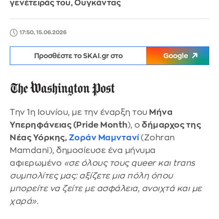
γενέτειράς του, Ουγκάντας
17:50, 15.06.2026
Προσθέστε το SKAI.gr στο
Google
Την 1η Ιουνίου, με την έναρξη του
Μήνα
Υπερηφάνειας (Pride Month
), ο
δήμαρχος της
Νέας Υόρκης,
Ζοράν Μαμντανί
(Zohran
Mamdani), δημοσίευσε ένα μήνυμα
αφιερωμένο
«σε όλους τους queer και trans
συμπολίτες μας: αξίζετε μια πόλη όπου
μπορείτε να ζείτε με ασφάλεια, ανοιχτά και με
χαρά».