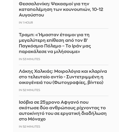
Θεσσαλονίκη: Ψεκασμοί για την
καταπολέμηση των κουνουπιών, 10-12
Αυγούστου
IN 1 HOUR
Τραμπ: «Ήμασταν έτοιμοι για τη
μεγαλύτερη επίθεση από τον Β’
Παγκόσμιο Πόλεμο – Το Ιράν μας
παρακάλεσε να μιλήσουμε»
IN 53 MINUTES
Λάκης Χαλκιάς: Mοιρολόγια και κλαρίνα
στο τελευταίο αντίο - Συντετριμμένη η
οικογένειά του (Φωτογραφίες, βίντεο)
IN 52 MINUTES
Ισόβια σε 25χρονο Αφγανό που
σκότωσε δύο ανθρώπους ρίχνοντας το
αυτοκίνητό του σε εργατική διαδήλωση
στο Μόναχο
IN 52 MINUTES