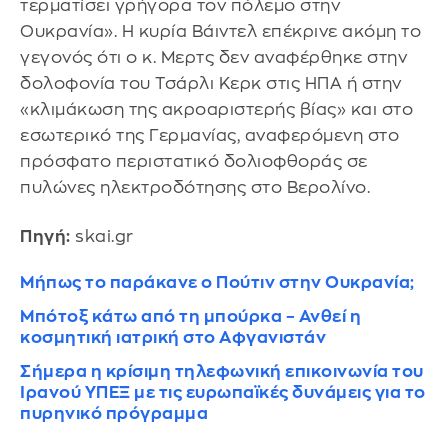
τερματίσει γρήγορα τον πόλεμο στην
Ουκρανία». Η κυρία Βάιντελ επέκρινε ακόμη το
γεγονός ότι ο κ. Μερτς δεν αναφέρθηκε στην
δολοφονία του Τσάρλι Κερκ στις ΗΠΑ ή στην
«κλιμάκωση της ακροαριστερής βίας» και στο
εσωτερικό της Γερμανίας, αναφερόμενη στο
πρόσφατο περιστατικό δολιοφθοράς σε
πυλώνες ηλεκτροδότησης στο Βερολίνο.
Πηγή:
skai.gr
Μήπως το παράκανε ο Πούτιν στην Ουκρανία;
Μπότοξ κάτω από τη μπούρκα – Ανθεί η
κοσμητική ιατρική στο Αφγανιστάν
Σήμερα η κρίσιμη τηλεφωνική επικοινωνία του
Ιρανού ΥΠΕΞ με τις ευρωπαϊκές δυνάμεις για το
πυρηνικό πρόγραμμα