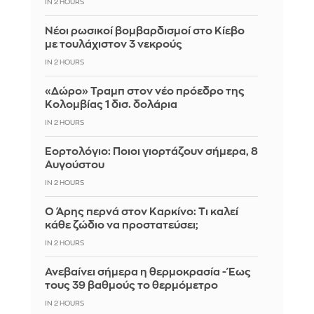
IN 2 HOURS
Νέοι ρωσικοί βομβαρδισμοί στο Κίεβο
με τουλάχιστον 3 νεκρούς
IN 2 HOURS
«Δώρο» Τραμπ στον νέο πρόεδρο της
Κολομβίας 1 δισ. δολάρια
IN 2 HOURS
Εορτολόγιο: Ποιοι γιορτάζουν σήμερα, 8
Αυγούστου
IN 2 HOURS
Ο Άρης περνά στον Καρκίνο: Τι καλεί
κάθε ζώδιο να προστατεύσει;
IN 2 HOURS
Ανεβαίνει σήμερα η θερμοκρασία - Έως
τους 39 βαθμούς το θερμόμετρο
IN 2 HOURS