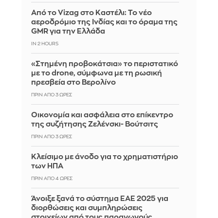
Από το Vizag στο Καστέλι: Το νέο
αεροδρόμιο της Ινδίας και το όραμα της
GMR για την Ελλάδα
IN 2 HOURS
«Στημένη προβοκάτσια» το περιστατικό
με το drone, σύμφωνα με τη ρωσική
πρεσβεία στο Βερολίνο
ΠΡΙΝ ΑΠΌ 3 ΏΡΕΣ
Οικονομία και ασφάλεια στο επίκεντρο
της συζήτησης Ζελένσκι- Βούτσιτς
ΠΡΙΝ ΑΠΌ 3 ΏΡΕΣ
Κλείσιμο με άνοδο για το χρηματιστήριο
των ΗΠΑ
ΠΡΙΝ ΑΠΌ 4 ΏΡΕΣ
Άνοιξε ξανά το σύστημα ΕΑΕ 2025 για
διορθώσεις και συμπληρώσεις
στοιχείων από τους παραγωγούς