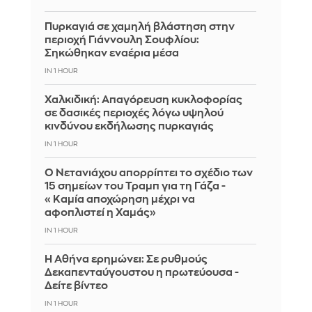
Πυρκαγιά σε χαμηλή βλάστηση στην
περιοχή Γιάννουλη Σουφλίου:
Σηκώθηκαν εναέρια μέσα
IN 1 HOUR
Χαλκιδική: Απαγόρευση κυκλοφορίας
σε δασικές περιοχές λόγω υψηλού
κινδύνου εκδήλωσης πυρκαγιάς
IN 1 HOUR
Ο Νετανιάχου απορρίπτει το σχέδιο των
15 σημείων του Τραμπ για τη Γάζα -
«Καμία αποχώρηση μέχρι να
αφοπλιστεί η Χαμάς»
IN 1 HOUR
Η Αθήνα ερημώνει: Σε ρυθμούς
Δεκαπενταύγουστου η πρωτεύουσα -
Δείτε βίντεο
IN 1 HOUR