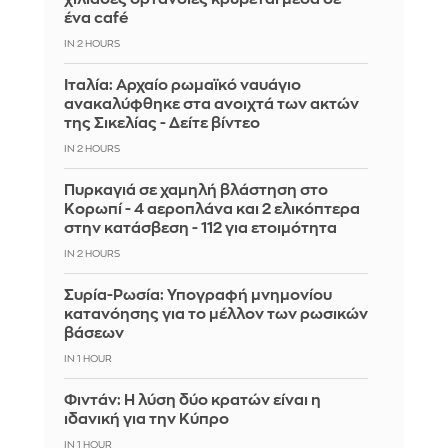
ένα café
IN 2 HOURS
Ιταλία: Αρχαίο ρωμαϊκό ναυάγιο
ανακαλύφθηκε στα ανοιχτά των ακτών
της Σικελίας - Δείτε βίντεο
IN 2 HOURS
Πυρκαγιά σε χαμηλή βλάστηση στο
Κορωπί - 4 αεροπλάνα και 2 ελικόπτερα
στην κατάσβεση - 112 για ετοιμότητα
IN 2 HOURS
Συρία-Ρωσία: Υπογραφή μνημονίου
κατανόησης για το μέλλον των ρωσικών
βάσεων
IN 1 HOUR
Φιντάν: Η λύση δύο κρατών είναι η
ιδανική για την Κύπρο
IN 1 HOUR