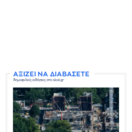
ΑΞΙΖΕΙ ΝΑ ΔΙΑΒΑΣΕΤΕ
δημοφιλείς ειδήσεις στο skai.gr