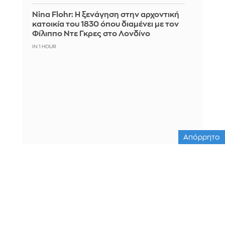
Nina Flohr: Η ξενάγηση στην αρχοντική
κατοικία του 1830 όπου διαμένει με τον
Φίλιππο Ντε Γκρες στο Λονδίνο
IN 1 HOUR
Απόρρητο