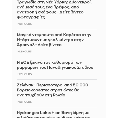
Τραγωδία στη Νέα Υόρκη: Δύο νεκροί,
ανάμεσά τους ένα βρέφος, από
ανατροπή σκάφους - Δείτε βίντεο,
φωτογραφίες
IN 2 HOURS
Μαγικό ντεμπούτο από Καρέτσα στην
Ντόρτμουντ με γκολ κόντρα στην
Άρσεναλ - Δείτε βίντεο
IN 2 HOURS
Η ΕΟΕ ξεκινά τον καθαρισμό των
μαρμάρων του Παναθηναϊκού Σταδίου
IN 2 HOURS
Ζελένσκι: Περισσότεροι από 50.000
Βορειοκορεάτες στρατιώτες θα
αναπτυχθούν στη Ρωσία
IN 2 HOURS
Hydrangea Lake: Η απίθανη λίμνη με
χιλιάδες ορτανσίες κρύβεται μέσα σε