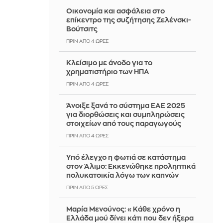
Οικονομία και ασφάλεια στο
επίκεντρο της συζήτησης Ζελένσκι-
Βούτσιτς
ΠΡΙΝ ΑΠΌ 4 ΏΡΕΣ
Κλείσιμο με άνοδο για το
χρηματιστήριο των ΗΠΑ
ΠΡΙΝ ΑΠΌ 4 ΏΡΕΣ
Άνοιξε ξανά το σύστημα ΕΑΕ 2025
για διορθώσεις και συμπληρώσεις
στοιχείων από τους παραγωγούς
ΠΡΙΝ ΑΠΌ 4 ΏΡΕΣ
Yπό έλεγχο η φωτιά σε κατάστημα
στον Άλιμο: Εκκενώθηκε προληπτικά
πολυκατοικία λόγω των καπνών
ΠΡΙΝ ΑΠΌ 5 ΏΡΕΣ
Μαρία Μενούνος: «Κάθε χρόνο η
Ελλάδα μού δίνει κάτι που δεν ήξερα