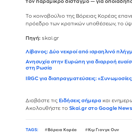
τον παραμικρό δισταγμό — για οποιαδήπ
Το κοινοβούλιο της Βόρειας Κορέας επανε
πρόεδρο των κρατικών υποθέσεων, το ύψ
Πηγή:
skai.gr
Λίβανος: Δύο νεκροί από ισραηλινό πλήγ
Ανησυχία στην Ευρώπη για διαρροή ευαί
στη Ρωσία
IRGC για διαπραγματεύσεις: «Συνωμοσίες 
Διαβάστε τις
Ειδήσεις σήμερα
και ενημερω
Ακολουθήστε το
Skai.gr στο Google New
TAGS:
Βόρεια Κορέα
Κιμ Γιονγκ Ουν