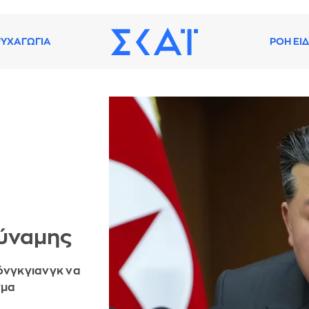
ΥΧΑΓΩΓΙΑ
ΡΟΗ ΕΙ
δύναμης
ιόνγκγιανγκ να
γμα