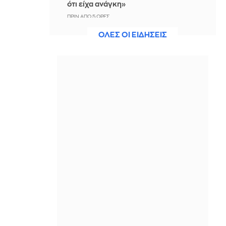
ότι είχα ανάγκη»
ΠΡΙΝ ΑΠΌ 5 ΏΡΕΣ
ΟΛΕΣ ΟΙ ΕΙΔΗΣΕΙΣ
Η ξηρασία απειλεί την
ηλεκτροδότηση της Ευρώπης
ΠΡΙΝ ΑΠΌ 5 ΏΡΕΣ
Βραδινό Magazino 07-08-2026
ΠΡΙΝ ΑΠΌ 5 ΏΡΕΣ
Μαρίνα Βερνίκου: Έπιασε
λαγοκέφαλο κι έχει κάτι να σου πει
για αυτό
ΠΡΙΝ ΑΠΌ 5 ΏΡΕΣ
Η Ισπανία ξεκινά ελέγχους στους
ταξιδιώτες από Ιταλία - Από τα
μεσάνυχτα του Σαββάτου έως τις 7
Σεπτεμβρίου
ΠΡΙΝ ΑΠΌ 6 ΏΡΕΣ