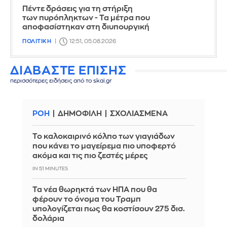
Πέντε δράσεις για τη στήριξη
των πυρόπληκτων - Τα μέτρα που
αποφασίστηκαν στη διυπουργική
ΠΟΛΙΤΙΚΗ
12:51, 05.08.2026
ΔΙΑΒΑΣΤΕ ΕΠΙΣΗΣ
περισσότερες ειδήσεις από το skai.gr
ΡΟΗ
ΔΗΜΟΦΙΛΗ
ΣΧΟΛΙΑΣΜΕΝΑ
Το καλοκαιρινό κόλπο των γιαγιάδων
που κάνει το μαγείρεμα πιο υποφερτό
ακόμα και τις πιο ζεστές μέρες
IN 51 MINUTES
Τα νέα θωρηκτά των ΗΠΑ που θα
φέρουν το όνομα του Τραμπ
υπολογίζεται πως θα κοστίσουν 275 δισ.
δολάρια