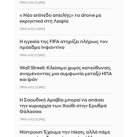
ΠΡΙΝ ΑΠΌ 2 ΏΡΕΣ
«Νέο επίπεδο απειλής» το drone με
εκρηκτικά στη Λειψία
ΠΡΙΝ ΑΠΌ 2 ΏΡΕΣ
Η ηγεσία της FIFA στηρίζει πλήρως τον
πρόεδρο Ινφαντίνο
ΠΡΙΝ ΑΠΌ 2 ΏΡΕΣ
Wall Street: Κλείσιμο χωρίς κατεύθυνση,
αναμένοντας μια συμφωνία μεταξύ ΗΠΑ
και Ιράν
ΠΡΙΝ ΑΠΌ 3 ΏΡΕΣ
Η Σαουδική Αραβία μπορεί να σπάσει
την κυριαρχία των Χούθι στην Ερυθρά
Θάλασσα
ΠΡΙΝ ΑΠΌ 3 ΏΡΕΣ
Νίστρουπ: Έχουμε την πίεση, αλλά πάμε