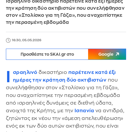
Ισραηλινό δικαστήριο παρέτεινε κατά έξι ημέρες
την κράτηση δύο ακτιβιστών που συνελήφθησαν
στον «Στολίσκο για τη Γάζα», που αναχαιτίστηκε
την περασμένη εβδομάδα
16:30, 05.05.2026
Προσθέστε το SKAI.gr στο
Google
Ι
σραηλινό
δικαστήριο
παρέτεινε κατά έξι
ημέρες την κράτηση δύο ακτιβιστών
που
συνελήφθησαν στον «Στολίσκο για τη Γάζα»,
που αναχαιτίστηκε την περασμένη εβδομάδα
από ισραηλινές δυνάμεις σε διεθνή ύδατα,
ανοιχτά της Κρήτης, με την
Ισπανία
να αντιδρά,
ζητώντας εκ νέου την «άμεση απελευθέρωση»
ενός εκ των δύο αυτών ακτιβιστών, που είναι