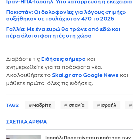
Ιράν-ΗΠΑ-Ισραήλ: Υπό κατάρρευση η εκεχειρία
Πακιστάν: Οι δολοφονίες για λόγους «τιμής»
αυξήθηκαν σε τουλάχιστον 470 το 2025
Γαλλία: Με ένα ευρώ θα τρώνε από εδώ και
πέρα όλοι οι φοιτητές στη χώρα
Διαβάστε τις
Ειδήσεις σήμερα
και
ενημερωθείτε για τα πρόσφατα νέα.
Ακολουθήστε το
Skai.gr στο Google News
και
μάθετε πρώτοι όλες τις ειδήσεις.
TAGS:
Μαδρίτη
Ισπανία
Ισραήλ
Γά
ΣΧΕΤΙΚΑ ΑΡΘΡΑ
Ισραήλ: Παρατείνεται η κράτηση των