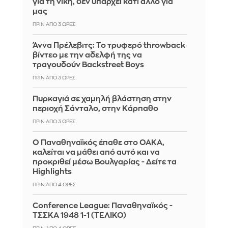
για τη νίκη, δεν υπάρχει κάτι άλλο για
μας
ΠΡΙΝ ΑΠΌ 3 ΏΡΕΣ
Άννα Πρέλεβιτς: Το τρυφερό throwback
βίντεο με την αδελφή της να
τραγουδούν Backstreet Boys
ΠΡΙΝ ΑΠΌ 3 ΏΡΕΣ
Πυρκαγιά σε χαμηλή βλάστηση στην
περιοχή Σάνταλο, στην Κάρπαθο
ΠΡΙΝ ΑΠΌ 3 ΏΡΕΣ
Ο Παναθηναϊκός έπαθε στο ΟΑΚΑ,
καλείται να μάθει από αυτό και να
προκριθεί μέσω Βουλγαρίας - Δείτε τα
Highlights
ΠΡΙΝ ΑΠΌ 4 ΏΡΕΣ
Conference League: Παναθηναϊκός -
ΤΣΣΚΑ 1948 1-1 (ΤΕΛΙΚΟ)