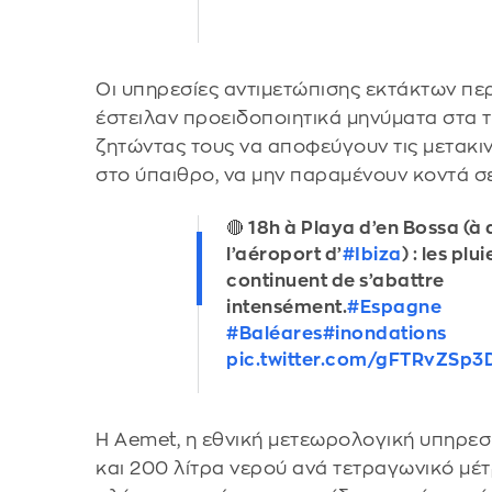
Οι υπηρεσίες αντιμετώπισης εκτάκτων πε
έστειλαν προειδοποιητικά μηνύματα στα 
ζητώντας τους να αποφεύγουν τις μετακιν
στο ύπαιθρο, να μην παραμένουν κοντά σε
🔴 18h à Playa d’en Bossa (à
l’aéroport d’
#Ibiza
) : les plui
continuent de s’abattre
intensément.
#Espagne
#Baléares
#inondations
pic.twitter.com/gFTRvZSp3
Η Aemet, η εθνική μετεωρολογική υπηρεσί
και 200 λίτρα νερού ανά τετραγωνικό μέτ