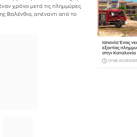
έναν χρόνο μετά τις πλημμύρες
ης Βαλένθια, απέναντι από το
Ισπανία: Ένας ν
εξαιτίας πλημμ
στην Καταλονία
07:48, 22.09.202