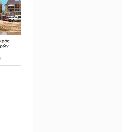
εκρός
υρών
5