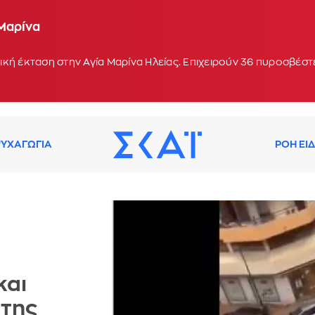
 Μαρίνα
οχή Κολυμπάδα στη Σκύρο - Ενισχύθηκαν οι δυνάμε
 17:10
κή έκταση στην Αγία Μαρίνα Ηλείας. Επιχειρούν 36 πυροσβέστε
ΥΧΑΓΩΓΙΑ
ΡΟΗ ΕΙ
και
 της