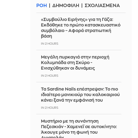
ΡΟΗ
ΔΗΜΟΦΙΛΗ
ΣΧΟΛΙΑΣΜΕΝΑ
«Συμβούλιο Ειρήνης» για τη Γάζα:
Εκδόθηκε το πρώτο κατασκευαστικό
συμβόλαιο – Αφορά στρατιωτική
βάση
IN 2 HOURS
Μεγάλη πυρκαγιά στην περιοχή
Κολυμπάδα στη Σκύρο -
Ενισχύθηκαν οι δυνάμεις
IN 2 HOURS
Τα Sardine Nails επέστρεψαν: Το πιο
ιδιαίτερο μανικιούρ του καλοκαιριού
κάνει ξανά την εμφάνισή του
IN 2 HOURS
Μυστήριο με τη συνάντηση
Πεζεσκιάν - Χαμενεΐ σε αυτοκίνητο:
Άκουγε μόνο τη φωνή του
Αγιατολάχ