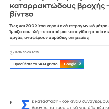
καταρρακτώδους βροχής -
βίντεο
Έως και 200 λίτρα νερού ανά τετραγωνικό μέτρο
Ίμπιζα που πλήττεται από μια καταιγίδα η οποία κι
αργά», αναφέρουν αρμόδιες υπηρεσίες
19:39, 30.09.2025
Προσθέστε το SKAI.gr στο
Google
Σ
ε κατάσταση «κόκκινου συναγερμού
βροχής, τα τουριστικά νησιά Ίμπιζα