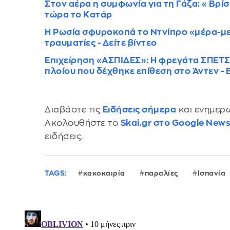
Στον αέρα η συμφωνία για τη Γάζα: «Βρίσ
τώρα το Κατάρ
Η Ρωσία σφυροκοπά το Ντνίπρο «μέρα-με
τραυματίες - Δείτε βίντεο
Επιχείρηση «ΑΣΠΙΔΕΣ»: Η φρεγάτα ΣΠΕΤΣ
πλοίου που δέχθηκε επίθεση στο Άντεν - 
Διαβάστε τις
Ειδήσεις σήμερα
και ενημερω
Ακολουθήστε το
Skai.gr στο Google New
ειδήσεις.
TAGS:
κακοκαιρία
παραλίες
Ισπανία