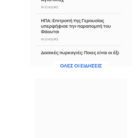
IN 2 HOURS
ΗΠΑ: Επιτροπή της Γερουσίας
υπερψήφισε την παραπομπή του
Φάουτσι
IN 2 HOURS
Δασικές πυρκαγιές: Ποιες είναι οι έξι
πιο επικίνδυνες εβδομάδες του
έτους - Δείτε τον πίνακα
ΟΛΕΣ ΟΙ ΕΙΔΗΣΕΙΣ
IN 2 HOURS
ΟΠΕΚΑ: Αύριο η δεύτερη πληρωμή
των δικαιούχων του Λογαριασμού
Αγροτικής Εστίας
IN 2 HOURS
«Πρόταση δανεισμού του
Ολυμπιακού στην Πόρτο για τον
Μόουρα»
IN 2 HOURS