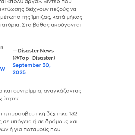
ται «πολύ αργά». Βίντεο που
ικτύωσης δείχνουν πεζούς να
μέτωπο της Ίμπιζας, κατά μήκος
ιατόρια. Στο βάθος ακούγονται
on
— Disaster News

(@Top_Disaster)
September 30,
VW
2025
 και συντρίμμια, αναγκάζοντας
χύτητες.
ι η πυροσβεστική δέχτηκε 132
ς σε υπόγεια ή σε δρόμους και
νων ή για ποταμούς που