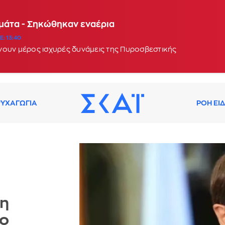
αμάτα - Σηκώθηκαν εναέρια
: 13:40
νουν μέρος ισχυρές δυνάμεις της Πυροσβεστικής
ΥΧΑΓΩΓΙΑ
ΡΟΗ ΕΙ
τη
το