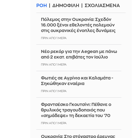
ΡΟΗ
ΔΗΜΟΦΙΛΗ
ΣΧΟΛΙΑΣΜΕΝΑ
Πόλεμος στην Ουκρανία: Σχεδόν
16.000 ξένοι εθελοντές πολεμούν
στις ουκρανικές ένοπλες δυνάμεις
ΠΡΙΝ ΑΠΌ 1 ΜΈΡΑ
Νέο ρεκόρ για την Aegean με πάνω
από 2 εκατ. επιβάτες τον Ιούλιο
ΠΡΙΝ ΑΠΌ 1 ΜΈΡΑ
Φωτιές σε Αγρίνιο και Καλαμάτα -
Σηκώθηκαν εναέρια
ΠΡΙΝ ΑΠΌ 1 ΜΈΡΑ
Φραντσέσκο Γκουτσίνι: Πέθανε ο
θρυλικός τραγουδοποιός που
«σημάδεψε» τη δεκαετία του ’70
ΠΡΙΝ ΑΠΌ 1 ΜΈΡΑ
Ουκρανία: Στο στόχαστρο έρευνας