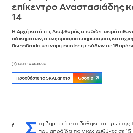
επίκεντρο Αναστασιάδης κα
14
Η Αρχή κατά της Διαφθοράς αποδίδει σειρά πιθα
αδικημάτων, όπως εμπορία επηρεασμού, κατάχρη
δωροδοκία και νομιμοποίηση εσόδων σε 15 πρό
13:41, 16.06.2026
Προσθέστε το SKAI.gr στο
Google
Σ
τη δημοσιότητα δόθηκε το πρωί της 
που αποδίδει ποινικές ευθύνες σε 1