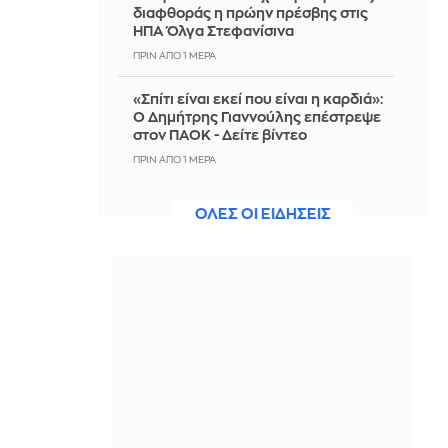
διαφθοράς η πρώην πρέσβης στις
ΗΠΑ Όλγα Στεφανίσινα
ΠΡΙΝ ΑΠΌ 1 ΜΈΡΑ
«Σπίτι είναι εκεί που είναι η καρδιά»:
Ο Δημήτρης Γιαννούλης επέστρεψε
στον ΠΑΟΚ - Δείτε βίντεο
ΠΡΙΝ ΑΠΌ 1 ΜΈΡΑ
Οι επιζώντες της Χιροσίμα ενάντια
ΟΛΕΣ ΟΙ ΕΙΔΗΣΕΙΣ
στον επανεξοπλισμό
ΠΡΙΝ ΑΠΌ 1 ΜΈΡΑ
«Αγαπούσα υπερβολικά τον πατέρα
μου» η υπερασπιστική γραμμή του
55χρονου από τον Μυστρά
ΠΡΙΝ ΑΠΌ 1 ΜΈΡΑ
Άγκυρα: Θεού θέλοντος, συμφωνία
για το Στενό εντός της ημέρας -
Επίθεση στο Ισραήλ