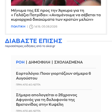
Μήνυμα της ΕΕ προς την Άγκυρα για τη
«Γαλάζια Πατρίδα»: «Αναμένουμε να σέβεται τα
κυριαρχικά δικαιώματα των κρατών μελών»
ΠΟΛΙΤΙΚΗ
14:19, 05.08.2026
ΔΙΑΒΑΣΤΕ ΕΠΙΣΗΣ
περισσότερες ειδήσεις από το skai.gr
ΡΟΗ
ΔΗΜΟΦΙΛΗ
ΣΧΟΛΙΑΣΜΕΝΑ
Εορτολόγιο: Ποιοι γιορτάζουν σήμερα 6
Αυγούστου
ΠΡΙΝ ΑΠΌ 40 ΛΕΠΤΆ
Σήμερα απολογείται ο 26χρονος
Αφγανός για τη δολοφονία της
Βρετανίδας στην Κυψέλη
ΠΡΙΝ ΑΠΌ 46 ΛΕΠΤΆ