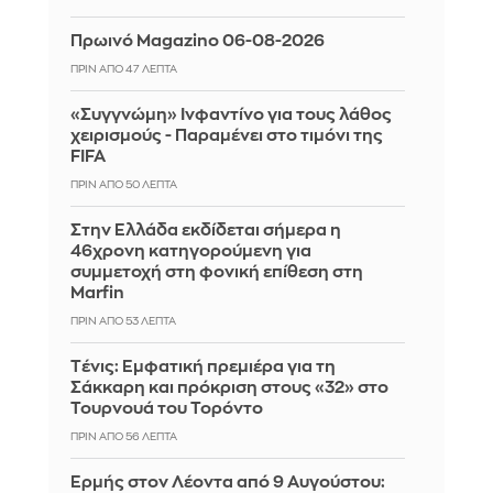
Πρωινό Magazino 06-08-2026
ΠΡΙΝ ΑΠΌ 47 ΛΕΠΤΆ
«Συγγνώμη» Ινφαντίνο για τους λάθος
χειρισμούς - Παραμένει στο τιμόνι της
FIFA
ΠΡΙΝ ΑΠΌ 50 ΛΕΠΤΆ
Στην Ελλάδα εκδίδεται σήμερα η
46χρονη κατηγορούμενη για
συμμετοχή στη φονική επίθεση στη
Marfin
ΠΡΙΝ ΑΠΌ 53 ΛΕΠΤΆ
Tένις: Εμφατική πρεμιέρα για τη
Σάκκαρη και πρόκριση στους «32» στο
Τουρνουά του Τορόντο
ΠΡΙΝ ΑΠΌ 56 ΛΕΠΤΆ
Ερμής στον Λέοντα από 9 Αυγούστου: