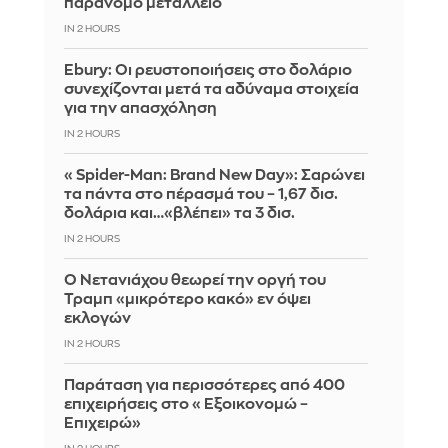
παράνομο μεταλλείο
IN 2 HOURS
Ebury: Οι ρευστοποιήσεις στο δολάριο
συνεχίζονται μετά τα αδύναμα στοιχεία
για την απασχόληση
IN 2 HOURS
«Spider-Man: Brand New Day»: Σαρώνει
τα πάντα στο πέρασμά του – 1,67 δισ.
δολάρια και…«βλέπει» τα 3 δισ.
IN 2 HOURS
Ο Νετανιάχου θεωρεί την οργή του
Τραμπ «μικρότερο κακό» εν όψει
εκλογών
IN 2 HOURS
Παράταση για περισσότερες από 400
επιχειρήσεις στο «Εξοικονομώ –
Επιχειρώ»