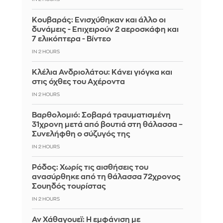
Κουβαράς: Ενισχύθηκαν και άλλο οι
δυνάμεις - Επιχειρούν 2 αεροσκάφη και
7 ελικόπτερα - Βίντεο
IN 2 HOURS
Κλέλια Ανδριολάτου: Κάνει γιόγκα και
στις όχθες του Αχέροντα
IN 2 HOURS
Βαρθολομιό: Σοβαρά τραυματισμένη
31χρονη μετά από βουτιά στη θάλασσα –
Συνελήφθη ο σύζυγός της
IN 2 HOURS
Ρόδος: Χωρίς τις αισθήσεις του
ανασύρθηκε από τη θάλασσα 72χρονος
Σουηδός τουρίστας
IN 2 HOURS
Αν Χάθαγουεϊ: Η εμφάνιση με