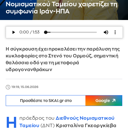
Νομισματικού Ταμείου χαιρετίζει τη
συμφωνία Ιράν-ΗΠΑ
Η σύγκρουση έχει προκαλέσει την παράλυση της
κυκλοφορίας στο Στενό του Ορμούζ, σημαντική
θαλάσσια οδό για τη μεταφορά
υδρογονανθράκων
19:19, 15.06.2026
Προσθέστε το SKAI.gr στο
Google
H
πρόεδρος του
Διεθνούς Νομισματικού
Ταμείου
(ΔΝΤ)
Κρισταλίνα Γκεοργκίεβα