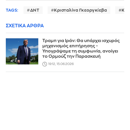
TAGS:
ΔΝΤ
Κρισταλίνα Γκεοργκίεβα
Κρί
ΣΧΕΤΙΚΑ ΑΡΘΡΑ
Τραμπ για Ιράν: Θα υπάρχει ισχυρός
μηχανισμός επιτήρησης -
Υπογράψαμε τη συμφωνία, ανοίγει
το Ορμούζ την Παρασκευή
19:12, 15.06.2026