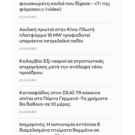
φουσκωμένη κοιλιά που δίχασε – «Τι της
φόρεσαν;» (video)
IN 2 HOURS
Αιολική πρωτιά στην Κίνα: Πλωτή
πλατφόρμα 16 MW τροφοδοτεί
υπεράκτιο πετρελαϊκό πεδίο
IN 2 HOURS
Κολομβία: Έξι νεκροί σε στρατιωτικές
επιχειρήσεις μετά την ανάληψη νέου
προέδρου
IN 2 HOURS
Kατσαφάδος στον ΣΚΑΪ: 79 κόκκινα
σπίτια στο Πόρτο Γερμενό -Τα χρήματα
θα δοθούν σε 10 μέρες
IN 2 HOURS
Ισημερινός: Η αστυνομία εντόπισε 8
διαμελισμένα πτώματα θαμμένα σε