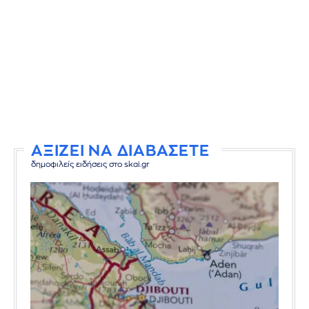
ΑΞΙΖΕΙ ΝΑ ΔΙΑΒΑΣΕΤΕ
δημοφιλείς ειδήσεις στο skai.gr