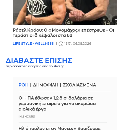
Ράσελ Κρόου: Ο «Μονομάχος» επέστρεψε – Οι
τεράστιοι δικέφαλοι στα 62
LIFE STYLE - WELLNESS
13:51, 06.08.2026
ΔΙΑΒΑΣΤΕ ΕΠΙΣΗΣ
περισσότερες ειδήσεις από το skai.gr
ΡΟΗ
ΔΗΜΟΦΙΛΗ
ΣΧΟΛΙΑΣΜΕΝΑ
Οι ΗΠΑ έδωσαν 1,2 δισ. δολάρια σε
γερμανική εταιρεία για να ακυρώσει
αιολικά έργα
IN 2 HOURS
Ηλιόπουλος στον Μάγερ: «Βασίζουμε