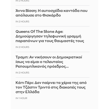
IN 2 HOURS
Άννα Βίσση: Η αυτοσχέδια καντάδα που
απόλαυσε στο Φισκάρδο
IN 2 HOURS
Queens Of The Stone Age:
Δημιούργησαν τηλεφωνική γραμμή
παραπόνων για τους θαυμαστές τους
IN 2 HOURS
Τραμπ: Αν νικήσουν οι Δημοκρατικοί
ίσως να είμαι ο τελευταίος
Ρεπουμπλικανός πρόεδρος…
IN 2 HOURS
Κέιτι Πέρι: Δεν παίρνει τα χέρια της από
τον Τζάστιν Τριντό στις διακοπές τους
στην Ελλάδα
IN 1 HOUR