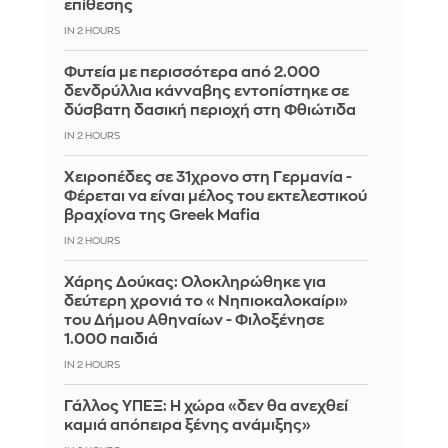
επίθεσης
IN 2 HOURS
Φυτεία με περισσότερα από 2.000
δενδρύλλια κάνναβης εντοπίστηκε σε
δύσβατη δασική περιοχή στη Φθιώτιδα
IN 2 HOURS
Χειροπέδες σε 31χρονο στη Γερμανία -
Φέρεται να είναι μέλος του εκτελεστικού
βραχίονα της Greek Mafia
IN 2 HOURS
Χάρης Δούκας: Ολοκληρώθηκε για
δεύτερη χρονιά το «Νηπιοκαλοκαίρι»
του Δήμου Αθηναίων - Φιλοξένησε
1.000 παιδιά
IN 2 HOURS
Γάλλος ΥΠΕΞ: Η χώρα «δεν θα ανεχθεί
καμιά απόπειρα ξένης ανάμιξης»