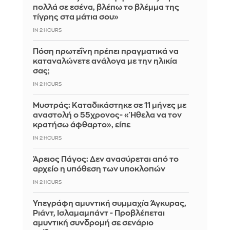
πολλά σε εσένα, βλέπω το βλέμμα της
τίγρης στα μάτια σου»
IN 2 HOURS
Πόση πρωτεΐνη πρέπει πραγματικά να
καταναλώνετε ανάλογα με την ηλικία
σας;
IN 2 HOURS
Μυστράς: Καταδικάστηκε σε 11 μήνες με
αναστολή ο 55χρονος- «Ήθελα να τον
κρατήσω άφθαρτο», είπε
IN 2 HOURS
Άρειος Πάγος: Δεν ανασύρεται από το
αρχείο η υπόθεση των υποκλοπών
IN 2 HOURS
Υπεγράφη αμυντική συμμαχία Άγκυρας,
Ριάντ, Ισλαμαμπάντ - Προβλέπεται
αμυντική συνδρομή σε σενάριο