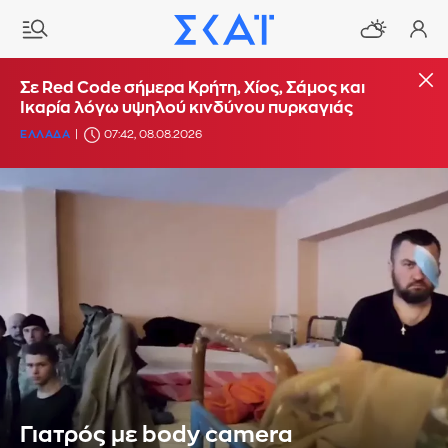
Σε Red Code σήμερα Κρήτη, Χίος, Σάμος και
Ικαρία λόγω υψηλού κινδύνου πυρκαγιάς
ΕΛΛΑΔΑ
07:42, 08.08.2026
Γιατρός με body camera