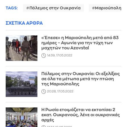
TAGS:
Πόλεμος στην Ουκρανία
Μαριούπολη
ΣΧΕΤΙΚΑ ΑΡΘΡΑ
«Έπεσε» η Μαριούπολη μετά από 83
ημέρες – Αγωνία για την τύχη των
μαχητών του Azovstal
14:39, 17.05.2022
Πόλεμος στην Ουκρανία: Οι εξελίξεις
σε όλα τα μέτωπα μετά την πτώση
της Μαριούπολης
20:28, 17.05.2022
H Ρωσία ετοιμάζεται να εκτοπίσει 2
εκατ. Ουκρανούς, λένε οι ουκρανικές
αρχές