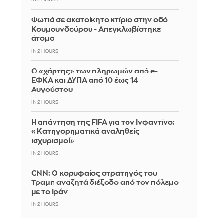
IN 2 HOURS
Φωτιά σε ακατοίκητο κτίριο στην οδό
Κουμουνδούρου - Απεγκλωβίστηκε
άτομο
IN 2 HOURS
Ο «χάρτης» των πληρωμών από e-
ΕΦΚΑ και ΔΥΠΑ από 10 έως 14
Αυγούστου
IN 2 HOURS
Η απάντηση της FIFA για τον Ινφαντίνο:
«Κατηγορηματικά αναληθείς
ισχυρισμοί»
IN 2 HOURS
CNN: Ο κορυφαίος στρατηγός του
Τραμπ αναζητά διέξοδο από τον πόλεμο
με το Ιράν
IN 2 HOURS