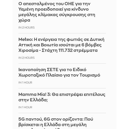
Ο απεσταλμένος του ΟΗΕ για την
Υεμένη προειδοποιεί για κίνδυνο
μεγάλης κλίμακας σύγκρουσης στη
χώρα
IN 2 HOURS
Meteo: Η ενέργεια της φωτιάς σε Δυτική
Αττική και Βοιωτία ισούται με 6 βόμβες
Χιροσίμα - Στάχτη 111.732 στρέμματα
IN 2 HOURS
Ικανοποίηση ΣΕΤΕ για το Ειδικό
Χωροταξικό Πλαίσιο για τον Τουρισμό
IN 1 HOUR
Mamma Mia! 3: Θα επιστρέψει επιτέλους
στην Ελλάδα;
IN 1 HOUR
5G παντού, 6G στον ορίζοντα: Πού
βρίσκεται η Ελλάδα στη μεγάλη