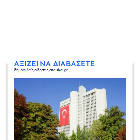
ΑΞΙΖΕΙ ΝΑ ΔΙΑΒΑΣΕΤΕ
δημοφιλείς ειδήσεις στο skai.gr