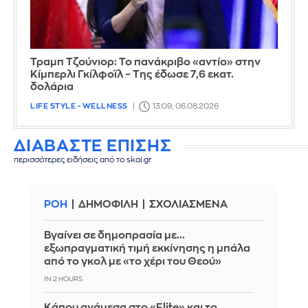
Τραμπ Τζούνιορ: Το πανάκριβο «αντίο» στην
Κίμπερλι Γκίλφοϊλ – Της έδωσε 7,6 εκατ.
δολάρια
LIFE STYLE - WELLNESS
13:09, 06.08.2026
ΔΙΑΒΑΣΤΕ ΕΠΙΣΗΣ
περισσότερες ειδήσεις από το skai.gr
ΡΟΗ
ΔΗΜΟΦΙΛΗ
ΣΧΟΛΙΑΣΜΕΝΑ
Βγαίνει σε δημοπρασία με...
εξωπραγματική τιμή εκκίνησης η μπάλα
από το γκολ με «το χέρι του Θεού»
IN 2 HOURS
Κάπου ανάμεσα στο «Elite» και το