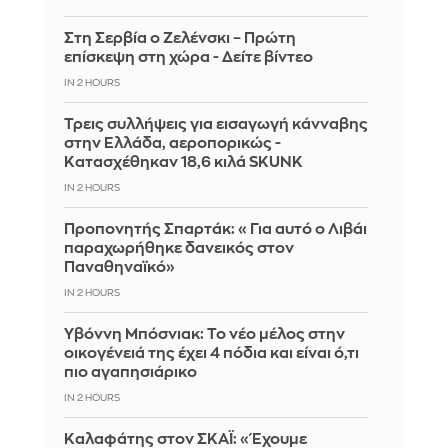
Στη Σερβία ο Ζελένσκι – Πρώτη
επίσκεψη στη χώρα - Δείτε βίντεο
IN 2 HOURS
Τρεις συλλήψεις για εισαγωγή κάνναβης
στην Ελλάδα, αεροπορικώς -
Κατασχέθηκαν 18,6 κιλά SKUNK
IN 2 HOURS
Προπονητής Σπαρτάκ: «Για αυτό ο Λιβάι
παραχωρήθηκε δανεικός στον
Παναθηναϊκό»
IN 2 HOURS
Υβόννη Μπόσνιακ: Το νέο μέλος στην
οικογένειά της έχει 4 πόδια και είναι ό,τι
πιο αγαπησιάρικο
IN 2 HOURS
Καλαφάτης στον ΣΚΑΪ: «Έχουμε