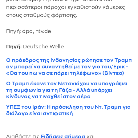
περισσότεροι πάροχοι εγκαθιστούν κάμερες
στους σταθμούς φόρτισης.
Πηγή: dpa, ntv.de
Πηγή:
Deutsche Welle
Ο πρόεδρος της Ινδονησίας ρώτησε τον Τραμπ
αν μπορεί να συναντηθεί με τον γιο του, Έρικ -
«Θα του πω να σε πάρει τηλέφωνο» (Βίντεο)
Ο Τραμπ έκανε τον Νετανιάχου να υπογράψει
τη συμφωνία για τη Γάζα - Αλλά υπάρχει
κίνδυνος να τιναχθεί στον αέρα
ΥΠΕΞ του Ιράν: Η πρόσκληση του Ντ. Τραμπ για
διάλογο είναι αντιφατική
Διαβάστε τις
Ειδήσεις σήμερα
και