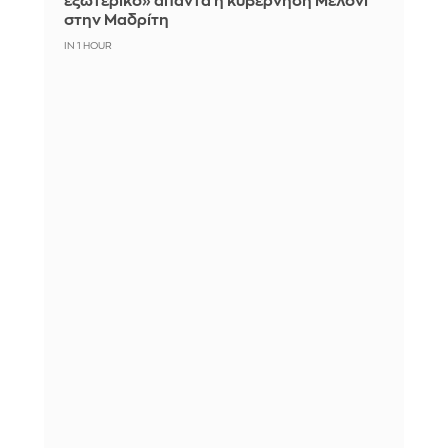
εξωτερικό» απαντά η κυβέρνηση Μελόνι
στην Μαδρίτη
IN 1 HOUR