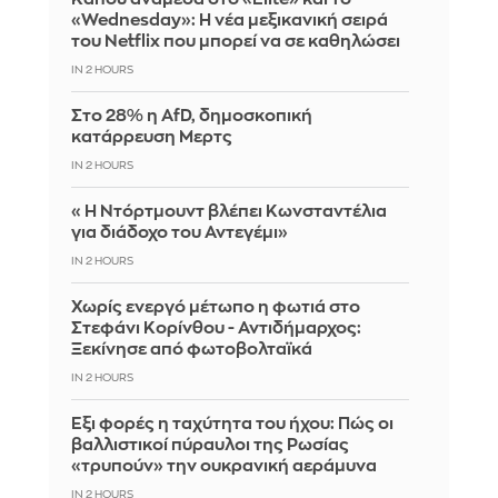
«Wednesday»: Η νέα μεξικανική σειρά
του Netflix που μπορεί να σε καθηλώσει
IN 2 HOURS
Στο 28% η AfD, δημοσκοπική
κατάρρευση Μερτς
IN 2 HOURS
«Η Ντόρτμουντ βλέπει Κωνσταντέλια
για διάδοχο του Αντεγέμι»
IN 2 HOURS
Χωρίς ενεργό μέτωπο η φωτιά στο
Στεφάνι Κορίνθου - Αντιδήμαρχος:
Ξεκίνησε από φωτοβολταϊκά
IN 2 HOURS
Έξι φορές η ταχύτητα του ήχου: Πώς οι
βαλλιστικοί πύραυλοι της Ρωσίας
«τρυπούν» την ουκρανική αεράμυνα
IN 2 HOURS