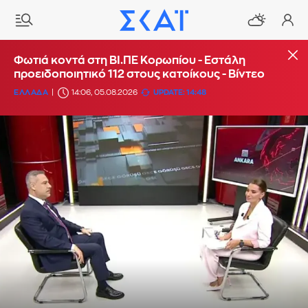
Φωτιά κοντά στη ΒΙ.ΠΕ Κορωπίου - Εστάλη
προειδοποιητικό 112 στους κατοίκους - Βίντεο
ΕΛΛΑΔΑ
14:06, 05.08.2026
UPDATE: 14:48