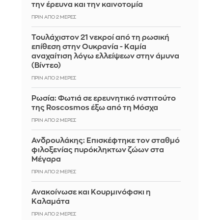
την έρευνα και την καινοτομία
ΠΡΙΝ ΑΠΌ 2 ΜΈΡΕΣ
Τουλάχιστον 21 νεκροί από τη ρωσική
επίθεση στην Ουκρανία - Καμία
αναχαίτιση λόγω ελλείψεων στην άμυνα
(Βίντεο)
ΠΡΙΝ ΑΠΌ 2 ΜΈΡΕΣ
Ρωσία: Φωτιά σε ερευνητικό ινστιτούτο
της Roscosmos έξω από τη Μόσχα
ΠΡΙΝ ΑΠΌ 2 ΜΈΡΕΣ
Ανδρουλάκης: Επισκέφτηκε τον σταθμό
φιλοξενίας πυρόκληκτων ζώων στα
Μέγαρα
ΠΡΙΝ ΑΠΌ 2 ΜΈΡΕΣ
Ανακοίνωσε και Κουρμινόφσκι η
Καλαμάτα
ΠΡΙΝ ΑΠΌ 2 ΜΈΡΕΣ