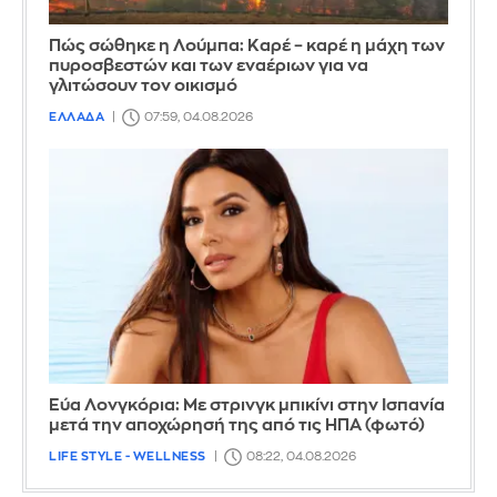
Πώς σώθηκε η Λούμπα: Καρέ – καρέ η μάχη των
πυροσβεστών και των εναέριων για να
γλιτώσουν τον οικισμό
ΕΛΛΑΔΑ
07:59, 04.08.2026
Εύα Λονγκόρια: Με στρινγκ μπικίνι στην Ισπανία
μετά την αποχώρησή της από τις ΗΠΑ (φωτό)
LIFE STYLE - WELLNESS
08:22, 04.08.2026