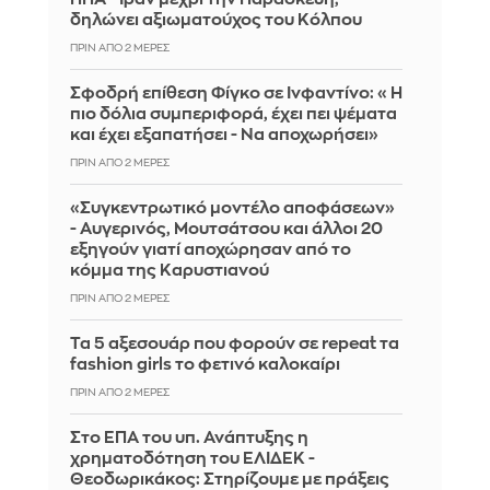
δηλώνει αξιωματούχος του Κόλπου
ΠΡΙΝ ΑΠΌ 2 ΜΈΡΕΣ
Σφοδρή επίθεση Φίγκο σε Ινφαντίνο: «Η
πιο δόλια συμπεριφορά, έχει πει ψέματα
και έχει εξαπατήσει - Να αποχωρήσει»
ΠΡΙΝ ΑΠΌ 2 ΜΈΡΕΣ
«Συγκεντρωτικό μοντέλο αποφάσεων»
- Αυγερινός, Μουτσάτσου και άλλοι 20
εξηγούν γιατί αποχώρησαν από το
κόμμα της Καρυστιανού
ΠΡΙΝ ΑΠΌ 2 ΜΈΡΕΣ
Τα 5 αξεσουάρ που φορούν σε repeat τα
fashion girls το φετινό καλοκαίρι
ΠΡΙΝ ΑΠΌ 2 ΜΈΡΕΣ
Στο ΕΠΑ του υπ. Ανάπτυξης η
χρηματοδότηση του ΕΛΙΔΕΚ -
Θεοδωρικάκος: Στηρίζουμε με πράξεις