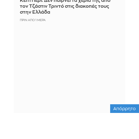
Κέιτι Πέρι: Δεν παίρνει τα χέρια της από
τον Τζάστιν Τριντό στις διακοπές τους
στην Ελλάδα
ΠΡΙΝ ΑΠΌ 1 ΜΈΡΑ
Απόρρητο