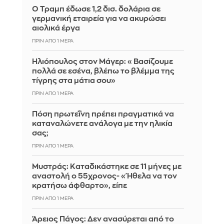
Ο Τραμπ έδωσε 1,2 δισ. δολάρια σε
γερμανική εταιρεία για να ακυρώσει
αιολικά έργα
ΠΡΙΝ ΑΠΌ 1 ΜΈΡΑ
Ηλιόπουλος στον Μάγερ: «Βασίζουμε
πολλά σε εσένα, βλέπω το βλέμμα της
τίγρης στα μάτια σου»
ΠΡΙΝ ΑΠΌ 1 ΜΈΡΑ
Πόση πρωτεΐνη πρέπει πραγματικά να
καταναλώνετε ανάλογα με την ηλικία
σας;
ΠΡΙΝ ΑΠΌ 1 ΜΈΡΑ
Μυστράς: Καταδικάστηκε σε 11 μήνες με
αναστολή ο 55χρονος- «Ήθελα να τον
κρατήσω άφθαρτο», είπε
ΠΡΙΝ ΑΠΌ 1 ΜΈΡΑ
Άρειος Πάγος: Δεν ανασύρεται από το