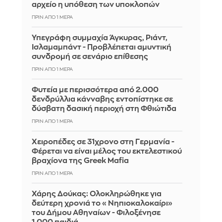
αρχείο η υπόθεση των υποκλοπών
ΠΡΙΝ ΑΠΌ 1 ΜΈΡΑ
Υπεγράφη συμμαχία Άγκυρας, Ριάντ,
Ισλαμαμπάντ - Προβλέπεται αμυντική
συνδρομή σε σενάριο επίθεσης
ΠΡΙΝ ΑΠΌ 1 ΜΈΡΑ
Φυτεία με περισσότερα από 2.000
δενδρύλλια κάνναβης εντοπίστηκε σε
δύσβατη δασική περιοχή στη Φθιώτιδα
ΠΡΙΝ ΑΠΌ 1 ΜΈΡΑ
Χειροπέδες σε 31χρονο στη Γερμανία -
Φέρεται να είναι μέλος του εκτελεστικού
βραχίονα της Greek Mafia
ΠΡΙΝ ΑΠΌ 1 ΜΈΡΑ
Χάρης Δούκας: Ολοκληρώθηκε για
δεύτερη χρονιά το «Νηπιοκαλοκαίρι»
του Δήμου Αθηναίων - Φιλοξένησε