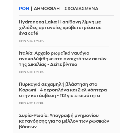
ΡΟΗ
ΔΗΜΟΦΙΛΗ
ΣΧΟΛΙΑΣΜΕΝΑ
Hydrangea Lake: Η απίθανη λίμνη με
χιλιάδες ορτανσίες κρύβεται μέσα σε
ένα café
ΠΡΙΝ ΑΠΌ 1 ΜΈΡΑ
Ιταλία: Αρχαίο ρωμαϊκό ναυάγιο
ανακαλύφθηκε στα ανοιχτά των ακτών
της Σικελίας - Δείτε βίντεο
ΠΡΙΝ ΑΠΌ 1 ΜΈΡΑ
Πυρκαγιά σε χαμηλή βλάστηση στο
Κορωπί - 4 αεροπλάνα και 2 ελικόπτερα
στην κατάσβεση - 112 για ετοιμότητα
ΠΡΙΝ ΑΠΌ 1 ΜΈΡΑ
Συρία-Ρωσία: Υπογραφή μνημονίου
κατανόησης για το μέλλον των ρωσικών
βάσεων