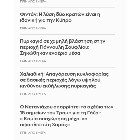
ΠΡΙΝ ΑΠΌ 1 ΜΈΡΑ
Φιντάν: Η λύση δύο κρατών είναι η
ιδανική για την Κύπρο
ΠΡΙΝ ΑΠΌ 1 ΜΈΡΑ
Πυρκαγιά σε χαμηλή βλάστηση στην
περιοχή Γιάννουλη Σουφλίου:
Σηκώθηκαν εναέρια μέσα
ΠΡΙΝ ΑΠΌ 1 ΜΈΡΑ
Χαλκιδική: Απαγόρευση κυκλοφορίας
σε δασικές περιοχές λόγω υψηλού
κινδύνου εκδήλωσης πυρκαγιάς
ΠΡΙΝ ΑΠΌ 1 ΜΈΡΑ
Ο Νετανιάχου απορρίπτει το σχέδιο των
15 σημείων του Τραμπ για τη Γάζα -
«Καμία αποχώρηση μέχρι να
αφοπλιστεί η Χαμάς»
ΠΡΙΝ ΑΠΌ 1 ΜΈΡΑ