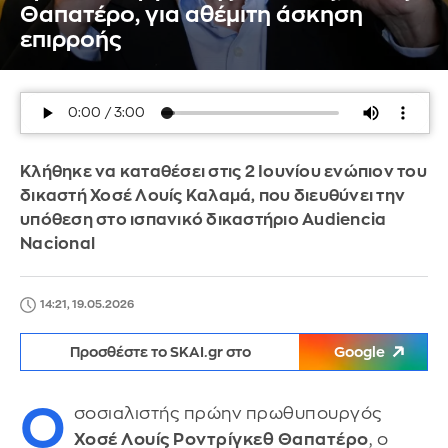
Θαπατέρο, για αθέμιτη άσκηση
επιρροής
Κλήθηκε να καταθέσει στις 2 Ιουνίου ενώπιον του
δικαστή Χοσέ Λουίς Καλαμά, που διευθύνει την
υπόθεση στο ισπανικό δικαστήριο Audiencia
Nacional
14:21, 19.05.2026
Προσθέστε το SKAI.gr στο
Google
Ο
σοσιαλιστής πρώην πρωθυπουργός
Χοσέ Λουίς Ροντρίγκεθ Θαπατέρο
, ο