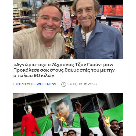
«Αγνώριστος» ο 74χρονος Τζον Γκούντμαν:
Προκάλεσε σοκ στους θαυμαστές του με την
απώλεια 90 κιλών
LIFE STYLE - WELLNESS
18:09, 08.08.2026