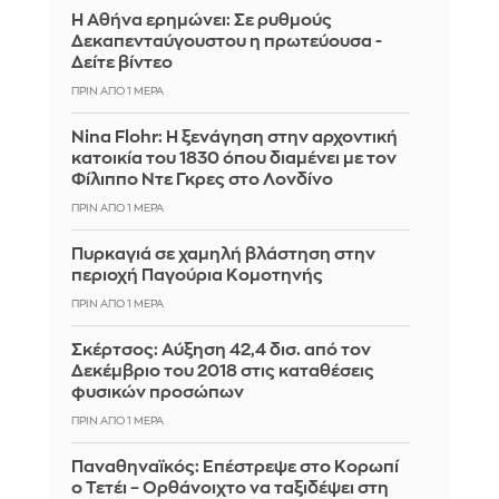
Η Αθήνα ερημώνει: Σε ρυθμούς
Δεκαπενταύγουστου η πρωτεύουσα -
Δείτε βίντεο
ΠΡΙΝ ΑΠΌ 1 ΜΈΡΑ
Nina Flohr: Η ξενάγηση στην αρχοντική
κατοικία του 1830 όπου διαμένει με τον
Φίλιππο Ντε Γκρες στο Λονδίνο
ΠΡΙΝ ΑΠΌ 1 ΜΈΡΑ
Πυρκαγιά σε χαμηλή βλάστηση στην
περιοχή Παγούρια Κομοτηνής
ΠΡΙΝ ΑΠΌ 1 ΜΈΡΑ
Σκέρτσος: Αύξηση 42,4 δισ. από τον
Δεκέμβριο του 2018 στις καταθέσεις
φυσικών προσώπων
ΠΡΙΝ ΑΠΌ 1 ΜΈΡΑ
Παναθηναϊκός: Επέστρεψε στο Κορωπί
ο Τετέι – Ορθάνοιχτο να ταξιδέψει στη