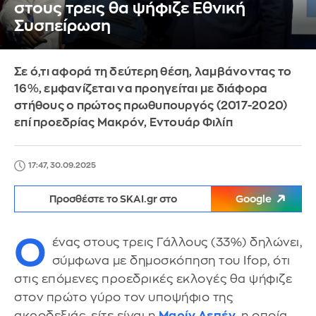
στους τρεις θα ψήφιζε Εθνική
Συσπείρωση
Σε ό,τι αφορά τη δεύτερη θέση, λαμβάνοντας το
16%, εμφανίζεται να προηγείται με διάφορα
στήθους ο πρώτος πρωθυπουργός (2017-2020)
επί προεδρίας Μακρόν, Εντουάρ Φιλίπ
17:47, 30.09.2025
Προσθέστε το SKAI.gr στο
Google
Ο
ένας στους τρεις Γάλλους (33%) δηλώνει,
σύμφωνα με δημοσκόπηση του Ifop, ότι
στις επόμενες προεδρικές εκλογές θα ψήφιζε
στον πρώτο γύρο τον υποψήφιο της
ακροδεξιάς, είτε είναι η
Μαρίν Λεπέν
, η οποία