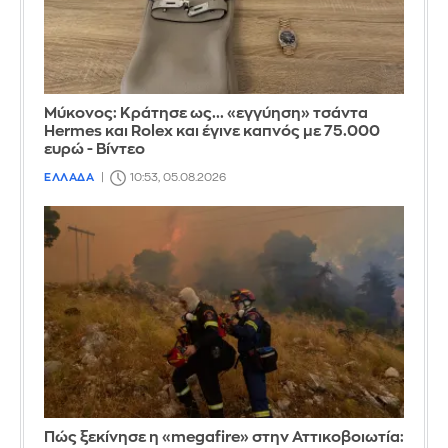
Μύκονος: Κράτησε ως... «εγγύηση» τσάντα
Hermes και Rolex και έγινε καπνός με 75.000
ευρώ - Βίντεο
ΕΛΛΑΔΑ
10:53, 05.08.2026
Πώς ξεκίνησε η «megafire» στην Αττικοβοιωτία: