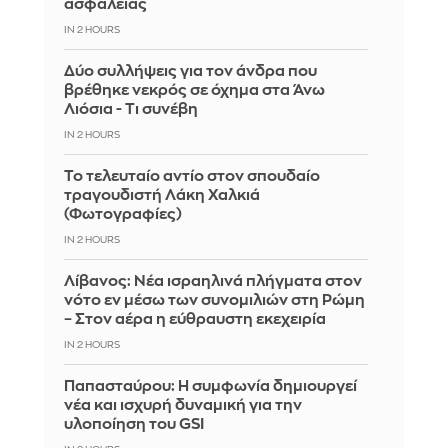
ασφαλείας
IN 2 HOURS
Δύο συλλήψεις για τον άνδρα που
βρέθηκε νεκρός σε όχημα στα Άνω
Λιόσια - Τι συνέβη
IN 2 HOURS
Το τελευταίο αντίο στον σπουδαίο
τραγουδιστή Λάκη Χαλκιά
(Φωτογραφίες)
IN 2 HOURS
Λίβανος: Νέα ισραηλινά πλήγματα στον
νότο εν μέσω των συνομιλιών στη Ρώμη
– Στον αέρα η εύθραυστη εκεχειρία
IN 2 HOURS
Παπασταύρου: Η συμφωνία δημιουργεί
νέα και ισχυρή δυναμική για την
υλοποίηση του GSI