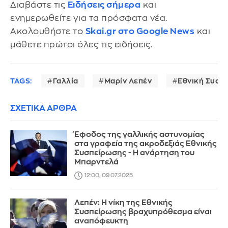
Διαβάστε τις
Ειδήσεις σήμερα
και
ενημερωθείτε για τα πρόσφατα νέα.
Ακολουθήστε το
Skai.gr στο Google News
και
μάθετε πρώτοι όλες τις ειδήσεις.
TAGS:
Γαλλία
Μαρίν Λεπέν
Εθνική Συσπ
ΣΧΕΤΙΚΑ ΑΡΘΡΑ
Έφοδος της γαλλικής αστυνομίας
στα γραφεία της ακροδεξιάς Εθνικής
Συσπείρωσης - Η ανάρτηση του
Μπαρντελά
12:00, 09.07.2025
Λεπέν: Η νίκη της Εθνικής
Συσπείρωσης βραχυπρόθεσμα είναι
αναπόφευκτη