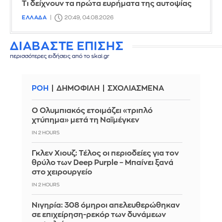
Τι δείχνουν τα πρώτα ευρήματα της αυτοψίας
ΕΛΛΑΔΑ
20:49, 04.08.2026
ΔΙΑΒΑΣΤΕ ΕΠΙΣΗΣ
περισσότερες ειδήσεις από το skai.gr
ΡΟΗ
ΔΗΜΟΦΙΛΗ
ΣΧΟΛΙΑΣΜΕΝΑ
Ο Ολυμπιακός ετοιμάζει «τριπλό
χτύπημα» μετά τη Ναϊμέγκεν
IN 2 HOURS
Γκλεν Χιουζ: Τέλος οι περιοδείες για τον
θρύλο των Deep Purple – Μπαίνει ξανά
στο χειρουργείο
IN 2 HOURS
Νιγηρία: 308 όμηροι απελευθερώθηκαν
σε επιχείρηση-ρεκόρ των δυνάμεων