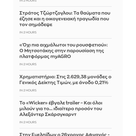
IN 2 HOURS
Στράτος Τζώρτζογλου: Τα θαύματα που
έζησε και η οικογενειακή τραγωδία που
τον σημάδεψε
IN 2 HOURS
«Όχι πια αιχμάλωτοι του ρουσφετιού»:
Ο Μητσοτάκης στην παρουσίαση της
πλατφόρμας myAGRO
IN 2 HOURS
Χρηματιστήριο: Στις 2.629,38 μονάδες ο
Γενικός Δείκτης Τιμών, με άνοδο 0,21%
IN 2 HOURS
Το «Wicker» έβγαλε trailer – Και όλοι
μιλούν για το… ιδιαίτερο προσόν του
Αλεξάντερ Σκάρσγκαρντ
IN 2 HOURS
Στην Ευελπίδων ο 26χρονος Αφγανός -