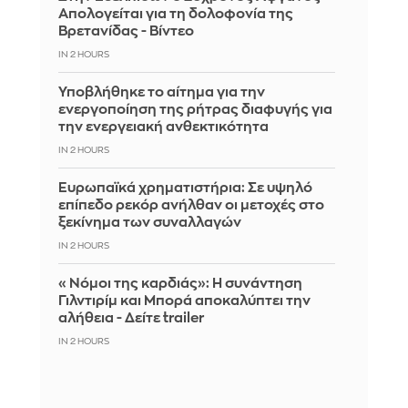
Απολογείται για τη δολοφονία της
Βρετανίδας - Βίντεο
IN 2 HOURS
Υποβλήθηκε το αίτημα για την
ενεργοποίηση της ρήτρας διαφυγής για
την ενεργειακή ανθεκτικότητα
IN 2 HOURS
Ευρωπαϊκά χρηματιστήρια: Σε υψηλό
επίπεδο ρεκόρ ανήλθαν οι μετοχές στο
ξεκίνημα των συναλλαγών
IN 2 HOURS
«Νόμοι της καρδιάς»: Η συνάντηση
Γιλντιρίμ και Μπορά αποκαλύπτει την
αλήθεια - Δείτε trailer
IN 2 HOURS