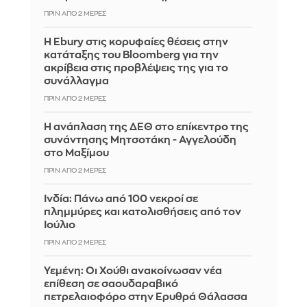
ΠΡΙΝ ΑΠΌ 2 ΜΈΡΕΣ
Η Ebury στις κορυφαίες θέσεις στην
κατάταξης του Bloomberg για την
ακρίβεια στις προβλέψεις της για το
συνάλλαγμα
ΠΡΙΝ ΑΠΌ 2 ΜΈΡΕΣ
Η ανάπλαση της ΔΕΘ στο επίκεντρο της
συνάντησης Μητσοτάκη - Αγγελούδη
στο Μαξίμου
ΠΡΙΝ ΑΠΌ 2 ΜΈΡΕΣ
Ινδία: Πάνω από 100 νεκροί σε
πλημμύρες και κατολισθήσεις από τον
Ιούλιο
ΠΡΙΝ ΑΠΌ 2 ΜΈΡΕΣ
Υεμένη: Οι Χούθι ανακοίνωσαν νέα
επίθεση σε σαουδαραβικό
πετρελαιοφόρο στην Ερυθρά Θάλασσα