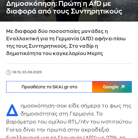
Δημοσκόπηση: Πρώτη η AfD με
διαφορά από τους Συντηρητικούς
Mε διαφορά δύο ποσοστιαίες μονάδες η
Εναλλακτική για τη Γερμανία (AfD) αφήνει πίσω
της τους Συντηρητικούς. Στο ναδίρ η
δημοτικότητα του καγκελαρίου Μερτς
18:15, 23.09.2025
Προσθέστε το SKAI.gr στο
Google
Δ
ημοσκόπηση-σοκ είδε σήμερα το φως της
δημοσιότητας στη Γερμανία. Το
βαρόμετρο του ομίλου RTL/ntv του ινστιτούτου
Forsa δίνει την πρωτιά στην ακροδεξιά
Εναλλακτική για τη Γερμανία (AfD) με 27%, τη