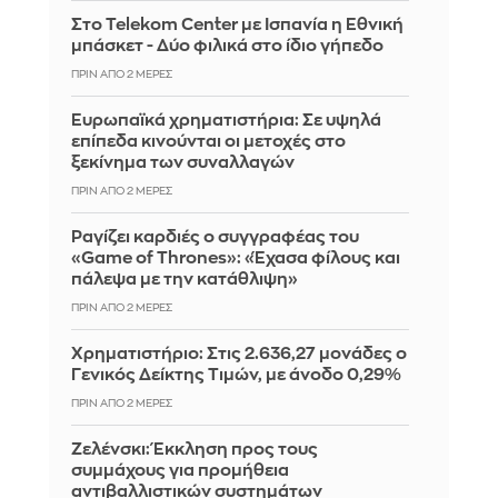
Στο Telekom Center με Ισπανία η Εθνική
μπάσκετ - Δύο φιλικά στο ίδιο γήπεδο
ΠΡΙΝ ΑΠΌ 2 ΜΈΡΕΣ
Ευρωπαϊκά χρηματιστήρια: Σε υψηλά
επίπεδα κινούνται οι μετοχές στο
ξεκίνημα των συναλλαγών
ΠΡΙΝ ΑΠΌ 2 ΜΈΡΕΣ
Ραγίζει καρδιές ο συγγραφέας του
«Game of Thrones»: «Έχασα φίλους και
πάλεψα με την κατάθλιψη»
ΠΡΙΝ ΑΠΌ 2 ΜΈΡΕΣ
Χρηματιστήριο: Στις 2.636,27 μονάδες ο
Γενικός Δείκτης Τιμών, με άνοδο 0,29%
ΠΡΙΝ ΑΠΌ 2 ΜΈΡΕΣ
Ζελένσκι: Έκκληση προς τους
συμμάχους για προμήθεια
αντιβαλλιστικών συστημάτων