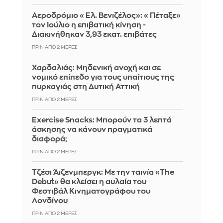
Αεροδρόμιο «Ελ. Βενιζέλος»: «Πέταξε»
τον Ιούλιο η επιβατική κίνηση -
Διακινήθηκαν 3,93 εκατ. επιβάτες
ΠΡΙΝ ΑΠΌ 2 ΜΈΡΕΣ
Χαρδαλιάς: Μηδενική ανοχή και σε
νομικό επίπεδο για τους υπαίτιους της
πυρκαγιάς στη Δυτική Αττική
ΠΡΙΝ ΑΠΌ 2 ΜΈΡΕΣ
Exercise Snacks: Μπορούν τα 3 λεπτά
άσκησης να κάνουν πραγματικά
διαφορά;
ΠΡΙΝ ΑΠΌ 2 ΜΈΡΕΣ
Τζέσι Άιζενμπεργκ: Με την ταινία «The
Debut» θα κλείσει η αυλαία του
Φεστιβάλ Κινηματογράφου του
Λονδίνου
ΠΡΙΝ ΑΠΌ 2 ΜΈΡΕΣ