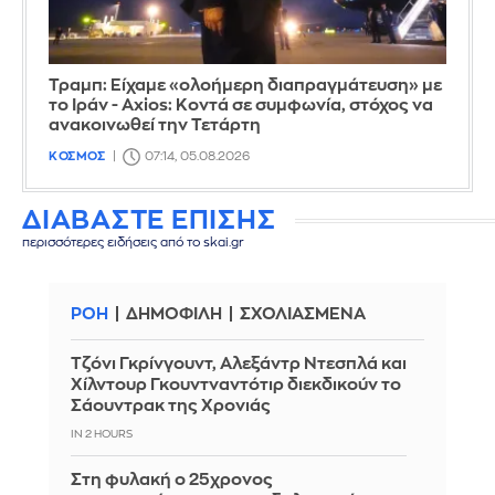
Τραμπ: Είχαμε «ολοήμερη διαπραγμάτευση» με
το Ιράν - Axios: Κοντά σε συμφωνία, στόχος να
ανακοινωθεί την Τετάρτη
ΚΟΣΜΟΣ
07:14, 05.08.2026
ΔΙΑΒΑΣΤΕ ΕΠΙΣΗΣ
περισσότερες ειδήσεις από το skai.gr
ΡΟΗ
ΔΗΜΟΦΙΛΗ
ΣΧΟΛΙΑΣΜΕΝΑ
Τζόνι Γκρίνγουντ, Αλεξάντρ Ντεσπλά και
Χίλντουρ Γκουντναντότιρ διεκδικούν το
Σάουντρακ της Χρονιάς
IN 2 HOURS
Στη φυλακή ο 25χρονος