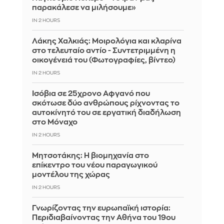
παρακάλεσε να μιλήσουμε»
IN 2 HOURS
Λάκης Χαλκιάς: Mοιρολόγια και κλαρίνα
στο τελευταίο αντίο - Συντετριμμένη η
οικογένειά του (Φωτογραφίες, βίντεο)
IN 2 HOURS
Ισόβια σε 25χρονο Αφγανό που
σκότωσε δύο ανθρώπους ρίχνοντας το
αυτοκίνητό του σε εργατική διαδήλωση
στο Μόναχο
IN 2 HOURS
Μητσοτάκης: Η βιομηχανία στο
επίκεντρο του νέου παραγωγικού
μοντέλου της χώρας
IN 2 HOURS
Γνωρίζοντας την ευρωπαϊκή ιστορία:
Περιδιαβαίνοντας την Αθήνα του 19ου