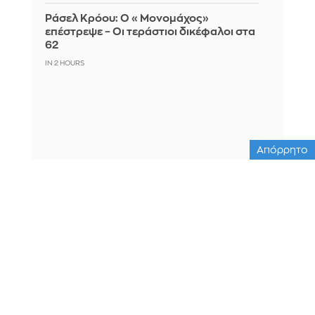
Ράσελ Κρόου: Ο «Μονομάχος»
επέστρεψε – Οι τεράστιοι δικέφαλοι στα
62
IN 2 HOURS
Απόρρητο