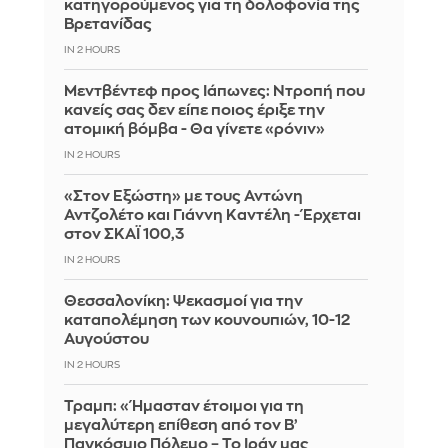
κατηγορούμενος για τη δολοφονία της
Βρετανίδας
IN 2 HOURS
Μεντβέντεφ προς Ιάπωνες: Ντροπή που
κανείς σας δεν είπε ποιος έριξε την
ατομική βόμβα - Θα γίνετε «ρόνιν»
IN 2 HOURS
«Στον Εξώστη» με τους Αντώνη
Αντζολέτο και Γιάννη Καντέλη - Έρχεται
στον ΣΚΑΪ 100,3
IN 2 HOURS
Θεσσαλονίκη: Ψεκασμοί για την
καταπολέμηση των κουνουπιών, 10-12
Αυγούστου
IN 2 HOURS
Τραμπ: «Ήμασταν έτοιμοι για τη
μεγαλύτερη επίθεση από τον Β’
Παγκόσμιο Πόλεμο – Το Ιράν μας