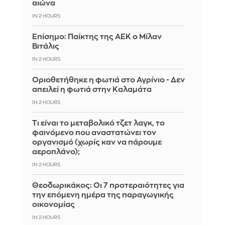
αιώνα
IN 2 HOURS
Επίσημο: Παίκτης της ΑΕΚ ο Μίλαν
Βιτάλις
IN 2 HOURS
Οριοθετήθηκε η φωτιά στο Αγρίνιο - Δεν
απειλεί η φωτιά στην Καλαμάτα
IN 2 HOURS
Τι είναι το μεταβολικό τζετ λαγκ, το
φαινόμενο που αναστατώνει τον
οργανισμό (χωρίς καν να πάρουμε
αεροπλάνο);
IN 2 HOURS
Θεοδωρικάκος: Οι 7 προτεραιότητες για
την επόμενη ημέρα της παραγωγικής
οικονομίας
IN 2 HOURS