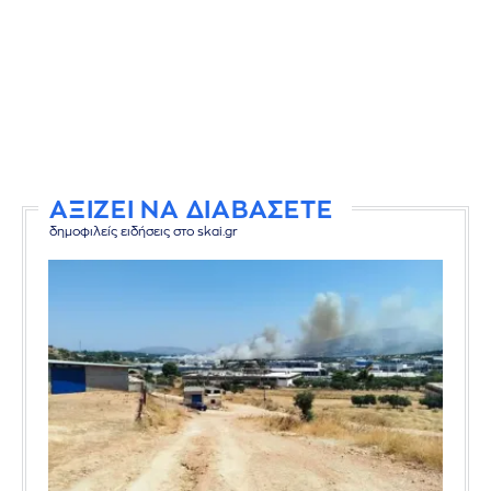
ΑΞΙΖΕΙ ΝΑ ΔΙΑΒΑΣΕΤΕ
δημοφιλείς ειδήσεις στο skai.gr