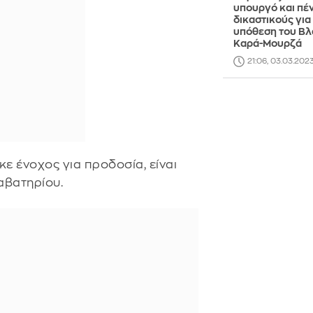
υπουργό και πέ
δικαστικούς για
υπόθεση του Βλ
Καρά-Μουρζά
21:06, 03.03.202
κε ένοχος για προδοσία, είναι
αβατηρίου.