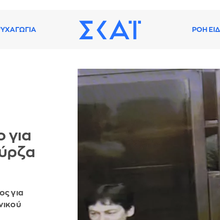
ΥΧΑΓΩΓΙΑ
ΡΟΗ ΕΙ
ο για
ούρζα
ος για
νικού