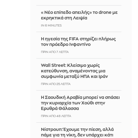
«Νέο επίπεδο απειλής» το drone με
εκρηκτικά στη Λειψία
IN 6 MINUTES
Η ηγεσία της FIFA στηρίζει πλήρως
τον πρόεδρο Ινφαντίνο
ΠΡΙΝ ΑΠΌ 7 ΛΕΠΤΆ
Wall Street: Κλείσιμο χωρίς
κατεύθυνση, αναμένοντας μια
συμφωνία μεταξύ ΗΠΑ και Ιράν
ΠΡΙΝ ΑΠΌ 25 ΛΕΠΤΆ
Η Σαουδική Αραβία μπορεί να σπάσει
την κυριαρχία των Χούθι στην
Ερυθρά Θάλασσα
ΠΡΙΝ ΑΠΌ 48 ΛΕΠΤΆ
Νίστρουπ: Έχουμε την πίεση, αλλά
πάμε για τη νίκη, δεν υπάρχει κάτι