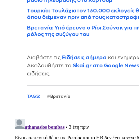
ραδιοτηλεόρασης στο Χαρτούμ
Τουρκία: Τουλάχιστον 130.000 εκλογείς
όπου διέμεναν πριν από τους καταστροφ
Βρετανία: Υπό έρευνα ο Ρίσι Σούνακ για 
ρόλος της συζύγου του
Διαβάστε τις
Ειδήσεις σήμερα
και ενημερω
Ακολουθήστε το
Skai.gr στο Google New
ειδήσεις.
TAGS:
Βρετανία