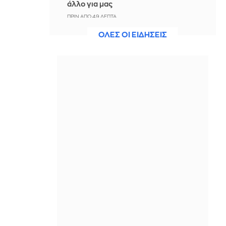
άλλο για μας
ΠΡΙΝ ΑΠΌ 49 ΛΕΠΤΆ
ΟΛΕΣ ΟΙ ΕΙΔΗΣΕΙΣ
Άννα Πρέλεβιτς: Το τρυφερό
throwback βίντεο με την αδελφή της
να τραγουδούν Backstreet Boys
ΠΡΙΝ ΑΠΌ 1 ΏΡΑ
Πυρκαγιά σε χαμηλή βλάστηση στην
περιοχή Σάνταλο, στην Κάρπαθο
ΠΡΙΝ ΑΠΌ 1 ΏΡΑ
Ο Παναθηναϊκός έπαθε στο ΟΑΚΑ,
καλείται να μάθει από αυτό και να
προκριθεί μέσω Βουλγαρίας - Δείτε
τα Highlights
ΠΡΙΝ ΑΠΌ 1 ΏΡΑ
Conference League: Παναθηναϊκός -
ΤΣΣΚΑ 1948 1-1 (ΤΕΛΙΚΟ)
ΠΡΙΝ ΑΠΌ 1 ΏΡΑ