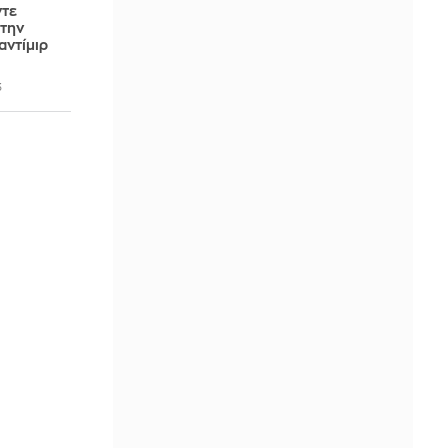
ντε
 την
αντίμιρ
3