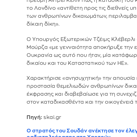
πρέσβη Αντρέι Κελίν πως η καταδίκη του
το Λονδίνο «αντίθετη προς τις διεθνείς υ
των ανθρωπίνων δικαιωμάτων, περιλαμβα
δίκαιη δίκη».
Ο Υπουργός Εξωτερικών Τζέιμς Κλέβερλι
Μούρζα «με γενναιότητα αποκήρυξε την ε
Ουκρανία ως αυτό που ήταν, μία κατάφω
δικαίου και του Καταστατικού των ΗΕ».
Χαρακτήρισε «ανησυχητική» την απουσία
προστασία θεμελιωδών ανθρωπίνων δικαι
έκφρασης και διαβεβαίωσε για τη συνεχιζ
στον καταδικασθέντα και την οικογένειά τ
Πηγή:
skai.gr
Ο στρατός του Σουδάν ανέκτησε τον έλεγ