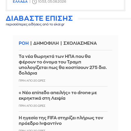
ΕΛΛΑΔΑ
10:53, 05.08.2026
ΔΙΑΒΑΣΤΕ ΕΠΙΣΗΣ
περισσότερες ειδήσεις από το skai.gr
ΡΟΗ
ΔΗΜΟΦΙΛΗ
ΣΧΟΛΙΑΣΜΕΝΑ
Τα νέα θωρηκτά των ΗΠΑ που θα
φέρουν το όνομα του Τραμπ
υπολογίζεται πως θα κοστίσουν 275 δισ.
δολάρια
ΠΡΙΝ ΑΠΌ 20 ΏΡΕΣ
«Νέο επίπεδο απειλής» το drone με
εκρηκτικά στη Λειψία
ΠΡΙΝ ΑΠΌ 20 ΏΡΕΣ
Η ηγεσία της FIFA στηρίζει πλήρως τον
πρόεδρο Ινφαντίνο