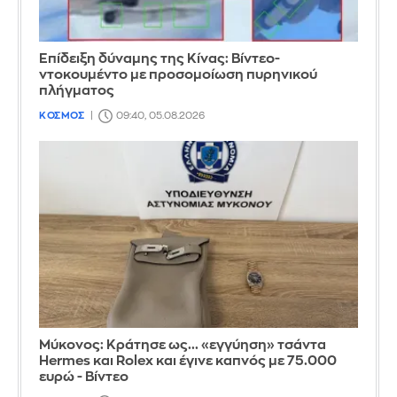
Επίδειξη δύναμης της Κίνας: Βίντεο-
ντοκουμέντο με προσομοίωση πυρηνικού
πλήγματος
ΚΟΣΜΟΣ
09:40, 05.08.2026
Μύκονος: Κράτησε ως... «εγγύηση» τσάντα
Hermes και Rolex και έγινε καπνός με 75.000
ευρώ - Βίντεο