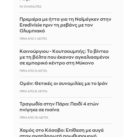
IN 10 MINUTES
Πρεμιέρα με ήττα για τη Ναϊμέγκεν στην
Eredivisie πριν τη ρεβάνς με τον
Ολυμπιακό
ΠΡΙΝ ΑΠΌ 1 ΛΕΠΤΌ
Καινούργιου - Κουτσουμπής: Το βίντεο
με τη βόλτα που έκαναν αγκαλιασμένοι
σε εμπορικό κέντρο στη Μύκονο
ΠΡΙΝ ΑΠΌ 3 ΛΕΠΤΆ
Ομάν: Θετικές οι συνομιλίες με το Ιράν
ΠΡΙΝ ΑΠΌ 6 ΛΕΠΤΆ
Τραγωδία στην Πάρο: Παιδί 4 ετών
πνίγηκε σε πισίνα
ΠΡΙΝ ΑΠΌ 15 ΛΕΠΤΆ
Χαμός στο Κόσοβο: Επίθεση με αυγά
στον αναπληρωτή πρωθυπουργό