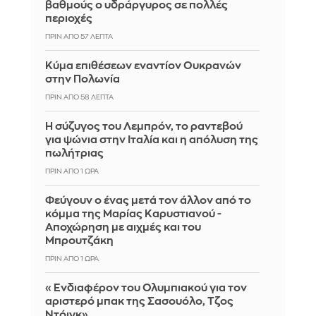
βαθμούς ο υδράργυρος σε πολλές
περιοχές
ΠΡΙΝ ΑΠΌ 57 ΛΕΠΤΆ
Κύμα επιθέσεων εναντίον Ουκρανών
στην Πολωνία
ΠΡΙΝ ΑΠΌ 58 ΛΕΠΤΆ
Η σύζυγος του Λεμπρόν, το ραντεβού
για ψώνια στην Ιταλία και η απόλυση της
πωλήτριας
ΠΡΙΝ ΑΠΌ 1 ΏΡΑ
Φεύγουν ο ένας μετά τον άλλον από το
κόμμα της Μαρίας Καρυστιανού -
Αποχώρηση με αιχμές και του
Μπρουτζάκη
ΠΡΙΝ ΑΠΌ 1 ΏΡΑ
«Ενδιαφέρον του Ολυμπιακού για τον
αριστερό μπακ της Σασουόλο, Τζος
Ντόιγκ»