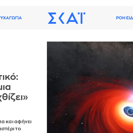
ΥΧΑΓΩΓΙΑ
ΡΟΗ ΕΙ
ικό:
μια
θίζει»
πα και αφήνει
αστέρι το