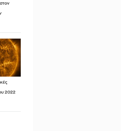
 στον
ν
ακές
ου 2022