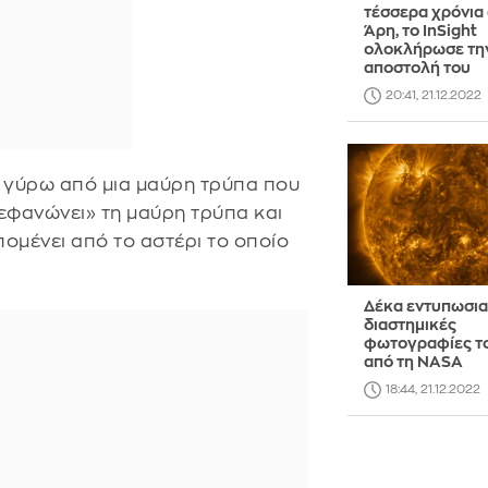
τέσσερα χρόνια
Άρη, το InSight
ολοκλήρωσε τη
αποστολή του
20:41, 21.12.2022
ι γύρω από μια μαύρη τρύπα που
τεφανώνει» τη μαύρη τρύπα και
απομένει από το αστέρι το οποίο
Δέκα εντυπωσι
διαστημικές
φωτογραφίες τ
από τη NASA
18:44, 21.12.2022