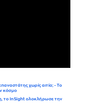
παναστάτης χωρίς αιτία; - Το
ν κόσμο
, το InSight ολοκλήρωσε την