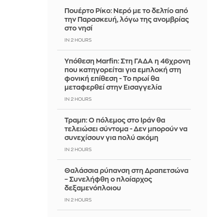
Πουέρτο Ρίκο: Νερό με το δελτίο από
την Παρασκευή, λόγω της ανομβρίας
στο νησί
IN 2 HOURS
Υπόθεση Marfin: Στη ΓΑΔΑ η 46χρονη
που κατηγορείται για εμπλοκή στη
φονική επίθεση - Το πρωί θα
μεταφερθεί στην Εισαγγελία
IN 2 HOURS
Τραμπ: Ο πόλεμος στο Ιράν θα
τελειώσει σύντομα - Δεν μπορούν να
συνεχίσουν για πολύ ακόμη
IN 2 HOURS
Θαλάσσια ρύπανση στη Δραπετσώνα
– Συνελήφθη ο πλοίαρχος
δεξαμενόπλοιου
IN 2 HOURS