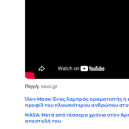
Πηγή:
skai.gr
Ίλον Μασκ: Ένας λαμπρός οραματιστής ή ε
προφίλ του πλουσιότερου ανθρώπου στο
NASA: Μετά από τέσσερα χρόνια στον Άρη
αποστολή του