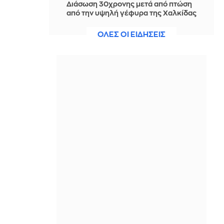
Διάσωση 30χρονης μετά από πτώση
από την υψηλή γέφυρα της Χαλκίδας
IN 2 HOURS
ΟΛΕΣ ΟΙ ΕΙΔΗΣΕΙΣ
Οι τιμές της βενζίνης αυξήθηκαν
εξαιτίας του πολέμου του Τραμπ στο
Ιράν, και όχι λόγω της απληστίας των
πετρελαϊκών εταιρειών
IN 2 HOURS
Η SpaceX θα κατασκευάσει
σταθμούς παραγωγής ηλεκτρικής
ενέργειας για να τροφοδοτεί
εργοστάσιο μικροτσίπ στο Τέξας
IN 2 HOURS
Αθηνά Ροδίτου - Ελένη Σακκά: Η
μεταμεσονύκτια μάχη τους με μια
κατσαρίδα ήταν απλώς... επική!
IN 2 HOURS
Ο Τραμπ σκοπεύει να απαγορεύσει