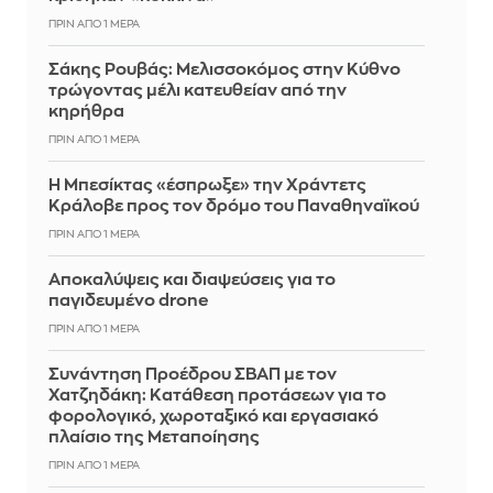
ΠΡΙΝ ΑΠΌ 1 ΜΈΡΑ
Σάκης Ρουβάς: Μελισσοκόμος στην Κύθνο
τρώγοντας μέλι κατευθείαν από την
κηρήθρα
ΠΡΙΝ ΑΠΌ 1 ΜΈΡΑ
Η Μπεσίκτας «έσπρωξε» την Χράντετς
Κράλοβε προς τον δρόμο του Παναθηναϊκού
ΠΡΙΝ ΑΠΌ 1 ΜΈΡΑ
Αποκαλύψεις και διαψεύσεις για το
παγιδευμένο drone
ΠΡΙΝ ΑΠΌ 1 ΜΈΡΑ
Συνάντηση Προέδρου ΣΒΑΠ με τον
Χατζηδάκη: Κατάθεση προτάσεων για το
φορολογικό, χωροταξικό και εργασιακό
πλαίσιο της Μεταποίησης
ΠΡΙΝ ΑΠΌ 1 ΜΈΡΑ