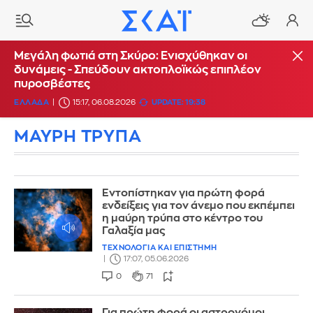
Μεγάλη φωτιά στη Σκύρο: Ενισχύθηκαν οι
δυνάμεις - Σπεύδουν ακτοπλοϊκώς επιπλέον
πυροσβέστες
ΕΛΛΑΔΑ
15:17, 06.08.2026
UPDATE: 19:38
ΜΑΥΡΗ ΤΡΥΠΑ
Εντοπίστηκαν για πρώτη φορά
ενδείξεις για τον άνεμο που εκπέμπει
η μαύρη τρύπα στο κέντρο του
Γαλαξία μας
ΤΕΧΝΟΛΟΓΙΑ ΚΑΙ ΕΠΙΣΤΗΜΗ
17:07, 05.06.2026
0
71
Για πρώτη φορά οι αστρονόμοι