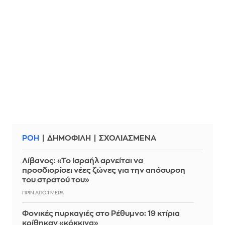
ΡΟΗ
ΔΗΜΟΦΙΛΗ
ΣΧΟΛΙΑΣΜΕΝΑ
Λίβανος: «Το Ισραήλ αρνείται να
προσδιορίσει νέες ζώνες για την απόσυρση
του στρατού του»
ΠΡΙΝ ΑΠΌ 1 ΜΈΡΑ
Φονικές πυρκαγιές στο Ρέθυμνο: 19 κτίρια
κρίθηκαν «κόκκινα»