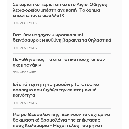
Σοκαριστικό περιστατικό στο Αίγιο: Οδηγός
λεωφορείου υπέστη ανακοπή- Tο όχημα
έπεφτε πάνω σε άλλα ΙΧ
ΠΡΙΝ ΑΠΌ 1 ΜΈΡΑ
Γιατί δεν υπήρχαν μικροσκοπικοί
δεινόσαυροι; Η ευθύνη βαραίνει τα θηλαστικά
ΠΡΙΝ ΑΠΌ 1 ΜΈΡΑ
Παναθηναϊκός: Τα στατιστικά που χτυπούν
«καμπανάκι»
ΠΡΙΝ ΑΠΌ 1 ΜΈΡΑ
Ιοί από τεχνητή νοημοσύνη: Το ιστορικό
ορόσημο που διχάζει την επιστημονική
κοινότητα
ΠΡΙΝ ΑΠΌ 1 ΜΈΡΑ
Μετρό Θεσσαλονίκης: Ξεκινούν τα νυχτερινά
δοκιμαστικά δρομολόγια της επέκτασης
προς Καλαμαριά – Μέχρι τέλος του μήνα η