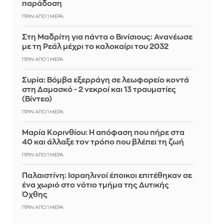
παράδοση
ΠΡΙΝ ΑΠΌ 1 ΜΈΡΑ
Στη Μαδρίτη για πάντα ο Βινίσιους: Ανανέωσε
με τη Ρεάλ μέχρι το καλοκαίρι του 2032
ΠΡΙΝ ΑΠΌ 1 ΜΈΡΑ
Συρία: Βόμβα εξερράγη σε λεωφορείο κοντά
στη Δαμασκό - 2 νεκροί και 13 τραυματίες
(Βίντεο)
ΠΡΙΝ ΑΠΌ 1 ΜΈΡΑ
Μαρία Κορινθίου: Η απόφαση που πήρε στα
40 και άλλαξε τον τρόπο που βλέπει τη ζωή
ΠΡΙΝ ΑΠΌ 1 ΜΈΡΑ
Παλαιστίνη: Ισραηλινοί έποικοι επιτέθηκαν σε
ένα χωριό στο νότιο τμήμα της Δυτικής
Όχθης
ΠΡΙΝ ΑΠΌ 1 ΜΈΡΑ