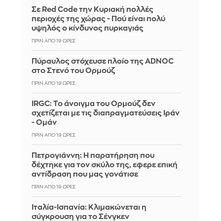
Σε Red Code την Κυριακή πολλές
περιοχές της χώρας - Πού είναι πολύ
υψηλός ο κίνδυνος πυρκαγιάς
ΠΡΙΝ ΑΠΌ 19 ΏΡΕΣ
Πύραυλος στόχευσε πλοίο της ADNOC
στο Στενό του Ορμούζ
ΠΡΙΝ ΑΠΌ 19 ΏΡΕΣ
IRGC: Το άνοιγμα του Ορμούζ δεν
σχετίζεται με τις διαπραγματεύσεις Ιράν
- Ομάν
ΠΡΙΝ ΑΠΌ 19 ΏΡΕΣ
Πετρογιάννη: Η παρατήρηση που
δέχτηκε για τον σκύλο της, εφερε επική
αντίδραση που μας γονάτισε
ΠΡΙΝ ΑΠΌ 19 ΏΡΕΣ
Ιταλία-Ισπανία: Κλιμακώνεται η
σύγκρουση για το Σένγκεν