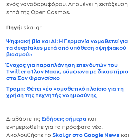
ενός νανοδορυφόρου. Απομένει η εκτόξευση
επτά της Open Cosmos.
Πηγή:
skai.gr
Ψηφιακή βία και AI: Η Γερμανία νομοθετεί για
τα deepfakes μετά από υπόθεση «ψηφιακού
βιασμού»
Ένοχος για παραπλάνηση επενδυτών του
Twitter ο Ίλον Μασκ, σύμφωνα με δικαστήριο
στο Σαν Φρανσίσκο
Τραμπ: Θέτει νέο νομοθετικό πλαίσιο για τη
χρήση της τεχνητής νοημοσύνης
Διαβάστε τις
Ειδήσεις σήμερα
και
ενημερωθείτε για τα πρόσφατα νέα.
Ακολουθήστε το
Skai.gr στο Google News
και