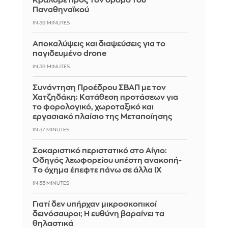
Κράλοβε προς τον δρόμο του
Παναθηναϊκού
IN 39 MINUTES
Αποκαλύψεις και διαψεύσεις για το
παγιδευμένο drone
IN 39 MINUTES
Συνάντηση Προέδρου ΣΒΑΠ με τον
Χατζηδάκη: Κατάθεση προτάσεων για
το φορολογικό, χωροταξικό και
εργασιακό πλαίσιο της Μεταποίησης
IN 37 MINUTES
Σοκαριστικό περιστατικό στο Αίγιο:
Οδηγός λεωφορείου υπέστη ανακοπή-
Tο όχημα έπεφτε πάνω σε άλλα ΙΧ
IN 33 MINUTES
Γιατί δεν υπήρχαν μικροσκοπικοί
δεινόσαυροι; Η ευθύνη βαραίνει τα
θηλαστικά