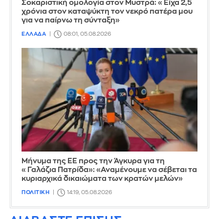
Σοκαριστική ομολογία στον Μυστρά: «Είχα 2,5
χρόνια στον καταψύκτη τον νεκρό πατέρα μου
για να παίρνω τη σύνταξη»
ΕΛΛΑΔΑ
08:01, 05.08.2026
Μήνυμα της ΕΕ προς την Άγκυρα για τη
«Γαλάζια Πατρίδα»: «Αναμένουμε να σέβεται τα
κυριαρχικά δικαιώματα των κρατών μελών»
ΠΟΛΙΤΙΚΗ
14:19, 05.08.2026