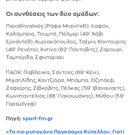
Οι συνθέσεις των δύο ομάδων:
Παναθηναϊκός (Ράφα Μπενίτεθ): Λαφόν,
Καλάμπρια, Τουμπά, Πάλμερ (49’ Χάβι
Ερνάντεθ), Κυριακόπουλος, Τσέριν, Κοντούρης
(46’ Ρενάτο), Αντίνο (82’ Πάντοβιτς), Ζαρουρί,
Ταμπόρδα, Σφιντέρσκι
ΠΑΟΚ: Παβλένκα, Σάντσες (69’ Κένι),
Μιχαηλίδης, Κεντζιόρα, Μπάμπα, Οζντόεφ,
Ζαφείρης, Ζίβκοβιτς, Πέλκας (59’ Ιβανούσετς),
Κωνσταντέλιας (88’ Γιακουμάκης), Μύθου (59’
Γερεμέγεφ)
Πηγή:
sport-fm.gr
«Το πιο ρυπογόνο Παγκόσμιο Κύπελλο»: Γιατί