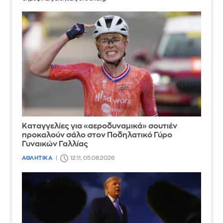
Καταγγελίες για «αεροδυναμικά» σουτιέν
προκαλούν σάλο στον Ποδηλατικό Γύρο
Γυναικών Γαλλίας
ΑΘΛΗΤΙΚΑ
12:11, 05.08.2026