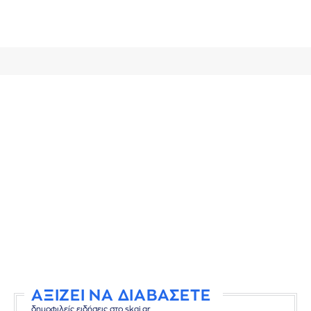
ΑΞΙΖΕΙ ΝΑ ΔΙΑΒΑΣΕΤΕ
δημοφιλείς ειδήσεις στο skai.gr