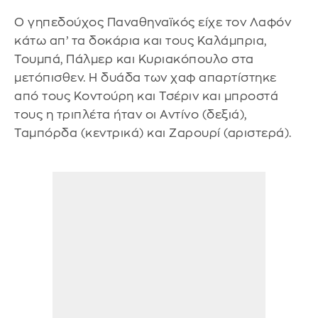
Ο γηπεδούχος Παναθηναϊκός είχε τον Λαφόν
κάτω απ’ τα δοκάρια και τους Καλάμπρια,
Τουμπά, Πάλμερ και Κυριακόπουλο στα
μετόπισθεν. Η δυάδα των χαφ απαρτίστηκε
από τους Κοντούρη και Τσέριν και μπροστά
τους η τριπλέτα ήταν οι Αντίνο (δεξιά),
Ταμπόρδα (κεντρικά) και Ζαρουρί (αριστερά).