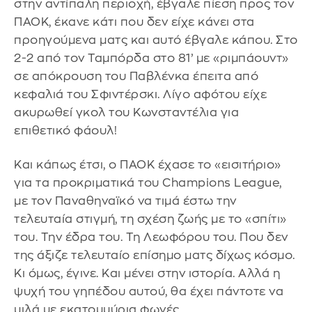
στην αντίπαλη περιοχή, έβγαλε πίεση προς τον
ΠΑΟΚ, έκανε κάτι που δεν είχε κάνει στα
προηγούμενα ματς και αυτό έβγαλε κάπου. Στο
2-2 από τον Ταμπόρδα στο 81’ με «ριμπάουντ»
σε απόκρουση του Παβλένκα έπειτα από
κεφαλιά του Σφιντέρσκι. Λίγο αφότου είχε
ακυρωθεί γκολ του Κωνσταντέλια για
επιθετικό φάουλ!
Και κάπως έτσι, ο ΠΑΟΚ έχασε το «εισιτήριο»
για τα προκριματικά του Champions League,
με τον Παναθηναϊκό να τιμά έστω την
τελευταία στιγμή, τη σχέση ζωής με το «σπίτι»
του. Την έδρα του. Τη Λεωφόρου του. Που δεν
της άξιζε τελευταίο επίσημο ματς δίχως κόσμο.
Κι όμως, έγινε. Και μένει στην ιστορία. Αλλά η
ψυχή του γηπέδου αυτού, θα έχει πάντοτε να
μιλά με εκατομμύρια φωνές…