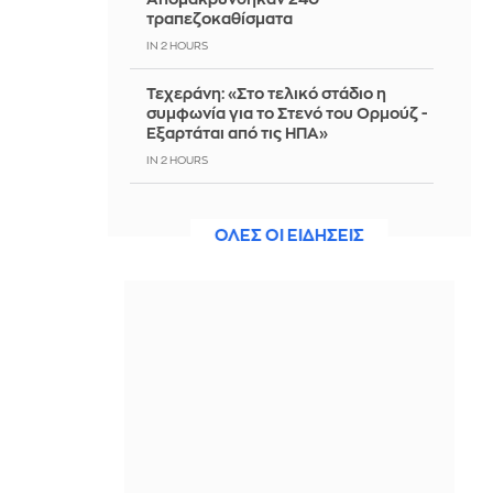
τραπεζοκαθίσματα
IN 2 HOURS
Τεχεράνη: «Στο τελικό στάδιο η
συμφωνία για το Στενό του Ορμούζ -
Εξαρτάται από τις ΗΠΑ»
IN 2 HOURS
Ναυτιλιακές οργανώσεις
προειδοποιούν κατά της επιβολής
ΟΛΕΣ ΟΙ ΕΙΔΗΣΕΙΣ
διοδίων στο Ορμούζ
IN 2 HOURS
Ριάνα: Ετοιμάζει νέα μουσική – Τι
αποκάλυψε ο A$AP Rocky
IN 2 HOURS
«Ένιωθα σαν ένα κομμάτι κρέας»: Η
συγκλονιστική μαρτυρία πρώην
νεοσύλλεκτης για σεξουαλική
κακοποίηση στον βρετανικό στρατό