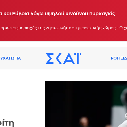
ία και Εύβοια λόγω υψηλού κινδύνου πυρκαγιάς
 αρκετές περιοχές της νησιωτικής και ηπειρωτικής χώρας - Ο
ΥΧΑΓΩΓΙΑ
ΡΟΗ ΕΙ
ρίτη