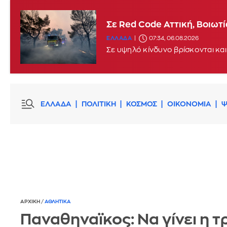
Σε Red Code Αττική, Βοιωτ
ΕΛΛΑΔΑ
07:34, 06.08.2026
Σε υψηλό κίνδυνο βρίσκονται και
ΕΛΛΑΔΑ
ΠΟΛΙΤΙΚΗ
ΚΟΣΜΟΣ
ΟΙΚΟΝΟΜΙΑ
Ψ
ΑΡΧΙΚΗ
/
ΑΘΛΗΤΙΚΑ
Παναθηναϊκος: Να γίνει η τ