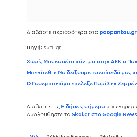
Διαβάστε περισσότερα στο
paopantou.gr
Πηγή:
skai.gr
Χωρίς Μπακασέτα κόντρα στην ΑΕΚ ο Πα
Μπενίτεθ: «Να δείξουμε το επίπεδό μας 
Ο Γουεμπανιάμα επέλεξε Παρί Σεν Ζερμέν
Διαβάστε τις
Ειδήσεις σήμερα
και ενημερω
Ακολουθήστε το
Skai.gr στο Google New
TAGS:
ΚΑΕ Παναθηναϊκός
Βαλένθια