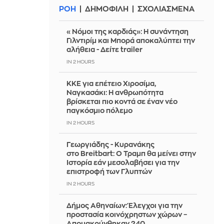
ΡΟΗ
ΔΗΜΟΦΙΛΗ
ΣΧΟΛΙΑΣΜΕΝΑ
«Νόμοι της καρδιάς»: Η συνάντηση
Γιλντιρίμ και Μπορά αποκαλύπτει την
αλήθεια - Δείτε trailer
IN 2 HOURS
ΚΚΕ για επέτειο Χιροσίμα,
Ναγκασάκι: Η ανθρωπότητα
βρίσκεται πιο κοντά σε έναν νέο
παγκόσμιο πόλεμο
IN 2 HOURS
Γεωργιάδης - Κυρανάκης
στο Breitbart: Ο Τραμπ θα μείνει στην
Ιστορία εάν μεσολαβήσει για την
επιστροφή των Γλυπτών
IN 2 HOURS
Δήμος Αθηναίων: Έλεγχοι για την
προστασία κοινόχρηστων χώρων –
Απομακρύνθηκαν 240