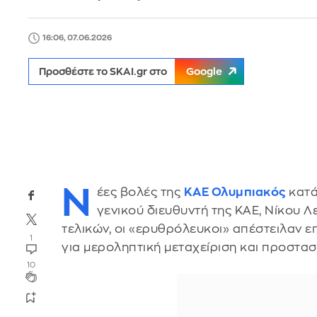
16:06, 07.06.2026
Προσθέστε το SKAI.gr στο
Google
Ν
έες βολές της
ΚΑΕ Ολυμπιακός
κατά
γενικού διευθυντή της ΚΑΕ, Νίκου Λ
τελικών, οι «ερυθρόλευκοι» απέστειλαν ε
1
για μεροληπτική μεταχείριση και προστασ
10