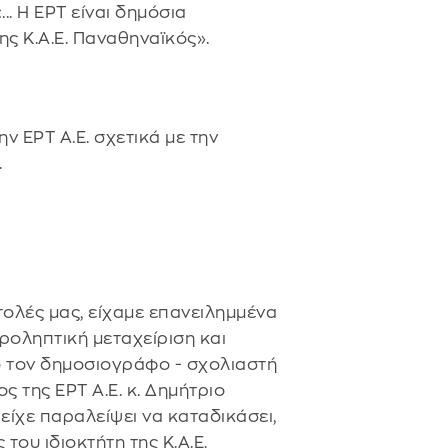
. Η ΕΡΤ είναι δημόσια
ης Κ.Α.Ε. Παναθηναϊκός».
ν ΕΡΤ Α.Ε. σχετικά με την
.
στολές μας, είχαμε επανειλημμένα
ροληπτική μεταχείριση και
ό τον δημοσιογράφο - σχολιαστή
ς της ΕΡΤ Α.Ε. κ. Δημήτριο
είχε παραλείψει να καταδικάσει,
 του ιδιοκτήτη της Κ.Α.Ε.