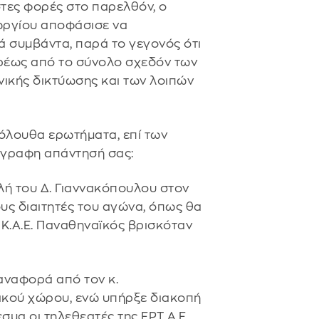
στες φορές στο παρελθόν, ο
ωργίου αποφάσισε να
 συμβάντα, παρά το γεγονός ότι
ρέως από το σύνολο σχεδόν των
νικής δικτύωσης και των λοιπών
κόλουθα ερωτήματα, επί των
γγραφη απάντησή σας:
ολή του Δ. Γιαννακόπουλου στον
ους διαιτητές του αγώνα, όπως θα
 Κ.Α.Ε. Παναθηναϊκός βρισκόταν
 αναφορά από τον κ.
ικού χώρου, ενώ υπήρξε διακοπή
σμα οι τηλεθεατές της ΕΡΤ Α.Ε.