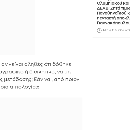
Ολυμπιακού και
ΔΕΑΒ: Ζητά τιμω
Παναθηναϊκού κ
πενταετή αποκλ
Γιαννακόπουλο
14:49, 07.06.2026
 αν «είναι αληθές ότι δόθηκε
ογραφικό ή διοικητικό, να μη
ς μετάδοσης; Εάν ναι, από ποιον
οια αιτιολογία;».