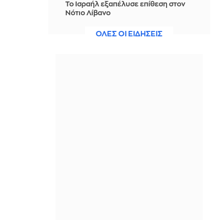
Το Ισραήλ εξαπέλυσε επίθεση στον
Νότιο Λίβανο
ΠΡΙΝ ΑΠΌ 10 ΏΡΕΣ
ΟΛΕΣ ΟΙ ΕΙΔΗΣΕΙΣ
Συναγερμός στο Λονδίνο: Τέσσερις
άντρες μαχαιρώθηκαν στο Κόβεντ
Γκάρντεν - Συνελήφθη 47χρονη
ΠΡΙΝ ΑΠΌ 10 ΏΡΕΣ
Τραμπ: Έχει σημειωθεί μεγάλη
πρόοδος στις συνομιλίες με το Ιράν -
Με παρακαλάνε να συζητήσουμε
ΠΡΙΝ ΑΠΌ 10 ΏΡΕΣ
Καταδίκες για τα «τσικό» του
νεοναζισμού στο Αμβούργο
ΠΡΙΝ ΑΠΌ 10 ΏΡΕΣ
ΗΠΑ: Επιβράδυνση των προσλήψεων
στον ιδιωτικό τομέα τον Ιούλιο -
Ζημιά στην εστίαση παρά το
Μουντιάλ