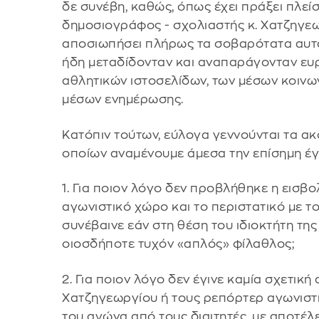
δε συνέβη, καθώς, όπως έχει πράξει πλεί
δημοσιογράφος - σχολιαστής κ. Χατζηγε
αποσιωπήσει πλήρως τα σοβαρότατα αυτά
ήδη μεταδίδονταν και αναπαράγονταν ευ
αθλητικών ιστοσελίδων, των μέσων κοινω
μέσων ενημέρωσης.
Κατόπιν τούτων, εύλογα γεννούνται τα α
οποίων αναμένουμε άμεσα την επίσημη έ
1. Για ποιον λόγο δεν προβλήθηκε η εισβ
αγωνιστικό χώρο και το περιστατικό με τ
συνέβαινε εάν στη θέση του ιδιοκτήτη της
οιοσδήποτε τυχόν «απλός» φίλαθλος;
2. Για ποιον λόγο δεν έγινε καμία σχετική
Χατζηγεωργίου ή τους ρεπόρτερ αγωνιστ
του αγώνα από τους διαιτητές, με αποτέλε