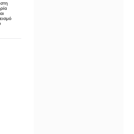
 στη
ρία
αι
εισμό
υ