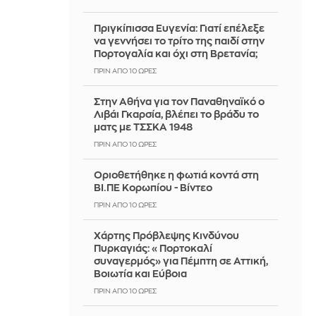
Πριγκίπισσα Ευγενία: Γιατί επέλεξε
να γεννήσει το τρίτο της παιδί στην
Πορτογαλία και όχι στη Βρετανία;
ΠΡΙΝ ΑΠΌ 10 ΏΡΕΣ
Στην Αθήνα για τον Παναθηναϊκό ο
Λιβάι Γκαρσία, βλέπει το βράδυ το
ματς με ΤΣΣΚΑ 1948
ΠΡΙΝ ΑΠΌ 10 ΏΡΕΣ
Οριοθετήθηκε η φωτιά κοντά στη
ΒΙ.ΠΕ Κορωπίου - Βίντεο
ΠΡΙΝ ΑΠΌ 10 ΏΡΕΣ
Χάρτης Πρόβλεψης Κινδύνου
Πυρκαγιάς: «Πορτοκαλί
συναγερμός» για Πέμπτη σε Αττική,
Βοιωτία και Εύβοια
ΠΡΙΝ ΑΠΌ 10 ΏΡΕΣ