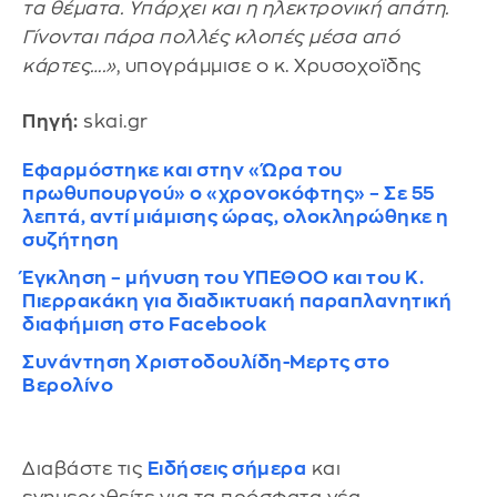
τα θέματα. Υπάρχει και η ηλεκτρονική απάτη.
Γίνονται πάρα πολλές κλοπές μέσα από
κάρτες….»
, υπογράμμισε ο κ. Χρυσοχοϊδης
Πηγή:
skai.gr
Εφαρμόστηκε και στην «Ώρα του
πρωθυπουργού» ο «χρονοκόφτης» – Σε 55
λεπτά, αντί μιάμισης ώρας, ολοκληρώθηκε η
συζήτηση
Έγκληση – μήνυση του ΥΠΕΘΟΟ και του Κ.
Πιερρακάκη για διαδικτυακή παραπλανητική
διαφήμιση στο Facebook
Συνάντηση Χριστοδουλίδη-Μερτς στο
Βερολίνο
Διαβάστε τις
Ειδήσεις σήμερα
και