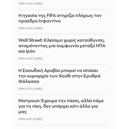
ΠΡΙΝ ΑΠΌ 2 ΏΡΕΣ
Η ηγεσία της FIFA στηρίζει πλήρως τον
πρόεδρο Ινφαντίνο
ΠΡΙΝ ΑΠΌ 2 ΏΡΕΣ
Wall Street: Κλείσιμο χωρίς κατεύθυνση,
αναμένοντας μια συμφωνία μεταξύ ΗΠΑ
και Ιράν
ΠΡΙΝ ΑΠΌ 3 ΏΡΕΣ
Η Σαουδική Αραβία μπορεί να σπάσει
την κυριαρχία των Χούθι στην Ερυθρά
Θάλασσα
ΠΡΙΝ ΑΠΌ 3 ΏΡΕΣ
Νίστρουπ: Έχουμε την πίεση, αλλά πάμε
για τη νίκη, δεν υπάρχει κάτι άλλο για
μας
ΠΡΙΝ ΑΠΌ 3 ΏΡΕΣ