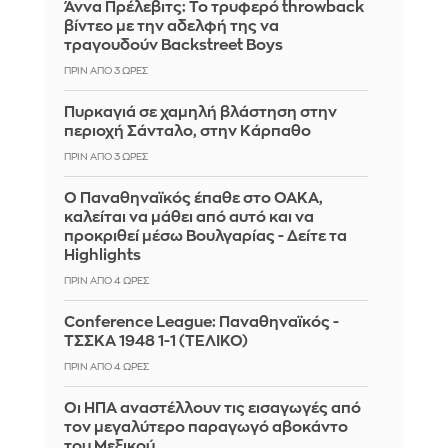
Άννα Πρέλεβιτς: Το τρυφερό throwback
βίντεο με την αδελφή της να
τραγουδούν Backstreet Boys
ΠΡΙΝ ΑΠΌ 3 ΏΡΕΣ
Πυρκαγιά σε χαμηλή βλάστηση στην
περιοχή Σάνταλο, στην Κάρπαθο
ΠΡΙΝ ΑΠΌ 3 ΏΡΕΣ
Ο Παναθηναϊκός έπαθε στο ΟΑΚΑ,
καλείται να μάθει από αυτό και να
προκριθεί μέσω Βουλγαρίας - Δείτε τα
Highlights
ΠΡΙΝ ΑΠΌ 4 ΏΡΕΣ
Conference League: Παναθηναϊκός -
ΤΣΣΚΑ 1948 1-1 (ΤΕΛΙΚΟ)
ΠΡΙΝ ΑΠΌ 4 ΏΡΕΣ
Οι ΗΠΑ αναστέλλουν τις εισαγωγές από
τον μεγαλύτερο παραγωγό αβοκάντο
του Μεξικού