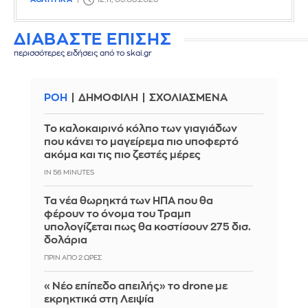
ΔΙΑΒΑΣΤΕ ΕΠΙΣΗΣ
περισσότερες ειδήσεις από το skai.gr
ΡΟΗ
ΔΗΜΟΦΙΛΗ
ΣΧΟΛΙΑΣΜΕΝΑ
Το καλοκαιρινό κόλπο των γιαγιάδων
που κάνει το μαγείρεμα πιο υποφερτό
ακόμα και τις πιο ζεστές μέρες
IN 56 MINUTES
Τα νέα θωρηκτά των ΗΠΑ που θα
φέρουν το όνομα του Τραμπ
υπολογίζεται πως θα κοστίσουν 275 δισ.
δολάρια
ΠΡΙΝ ΑΠΌ 2 ΏΡΕΣ
«Νέο επίπεδο απειλής» το drone με
εκρηκτικά στη Λειψία