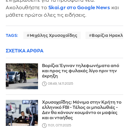
ενημερωθείτε για τα πρόσφατα νέα.
Ακολουθήστε το
Skai.gr στο Google News
και
μάθετε πρώτοι όλες τις ειδήσεις.
TAGS:
Μιχάλης Χρυσοχοΐδης
Βορίζια Ηρακλεί
ΣΧΕΤΙΚΑ ΑΡΘΡΑ
Βορίζια: Έγιναν τηλεφωνήματα από
και προς τις φυλακές λίγο πριν την
έκρηξη
08:49, 14.11.2025
Χρυσοχοΐδης: Μόνιμα στην Κρήτη το
ελληνικό FBI - Τέλος οι μπαλωθιές -
Δεν θα κάνουν κουμάντο οι μαφίες
και οι νταήδες
11:01, 07.11.2025