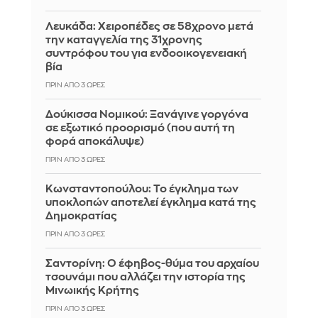
Λευκάδα: Χειροπέδες σε 58χρονο μετά
την καταγγελία της 31χρονης
συντρόφου του για ενδοοικογενειακή
βία
ΠΡΙΝ ΑΠΌ 3 ΏΡΕΣ
Δούκισσα Νομικού: Ξανάγινε γοργόνα
σε εξωτικό προορισμό (που αυτή τη
φορά αποκάλυψε)
ΠΡΙΝ ΑΠΌ 3 ΏΡΕΣ
Κωνσταντοπούλου: Το έγκλημα των
υποκλοπών αποτελεί έγκλημα κατά της
Δημοκρατίας
ΠΡΙΝ ΑΠΌ 3 ΏΡΕΣ
Σαντορίνη: Ο έφηβος-θύμα του αρχαίου
τσουνάμι που αλλάζει την ιστορία της
Μινωικής Κρήτης
ΠΡΙΝ ΑΠΌ 3 ΏΡΕΣ