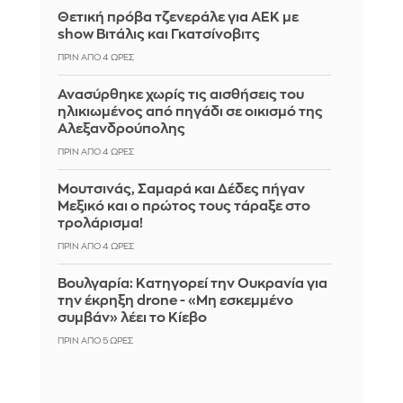
Θετική πρόβα τζενεράλε για ΑΕΚ με
show Βιτάλις και Γκατσίνοβιτς
ΠΡΙΝ ΑΠΌ 4 ΏΡΕΣ
Ανασύρθηκε χωρίς τις αισθήσεις του
ηλικιωμένος από πηγάδι σε οικισμό της
Αλεξανδρούπολης
ΠΡΙΝ ΑΠΌ 4 ΏΡΕΣ
Μουτσινάς, Σαμαρά και Δέδες πήγαν
Μεξικό και ο πρώτος τους τάραξε στο
τρολάρισμα!
ΠΡΙΝ ΑΠΌ 4 ΏΡΕΣ
Βουλγαρία: Κατηγορεί την Ουκρανία για
την έκρηξη drone - «Μη εσκεμμένο
συμβάν» λέει το Κίεβο
ΠΡΙΝ ΑΠΌ 5 ΏΡΕΣ