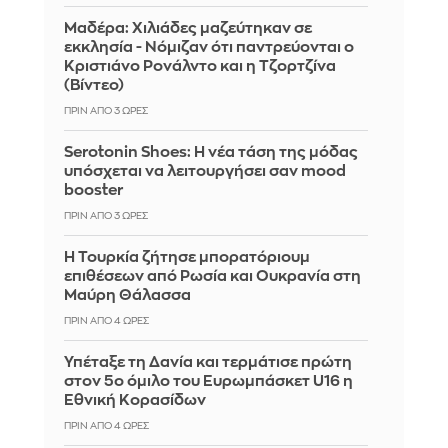
Μαδέρα: Χιλιάδες μαζεύτηκαν σε
εκκλησία - Νόμιζαν ότι παντρεύονται ο
Κριστιάνο Ρονάλντο και η Τζορτζίνα
(Βίντεο)
ΠΡΙΝ ΑΠΌ 3 ΏΡΕΣ
Serotonin Shoes: Η νέα τάση της μόδας
υπόσχεται να λειτουργήσει σαν mood
booster
ΠΡΙΝ ΑΠΌ 3 ΏΡΕΣ
Η Τουρκία ζήτησε μπορατόριουμ
επιθέσεων από Ρωσία και Ουκρανία στη
Μαύρη Θάλασσα
ΠΡΙΝ ΑΠΌ 4 ΏΡΕΣ
Υπέταξε τη Δανία και τερμάτισε πρώτη
στον 5ο όμιλο του Ευρωμπάσκετ U16 η
Εθνική Κορασίδων
ΠΡΙΝ ΑΠΌ 4 ΏΡΕΣ