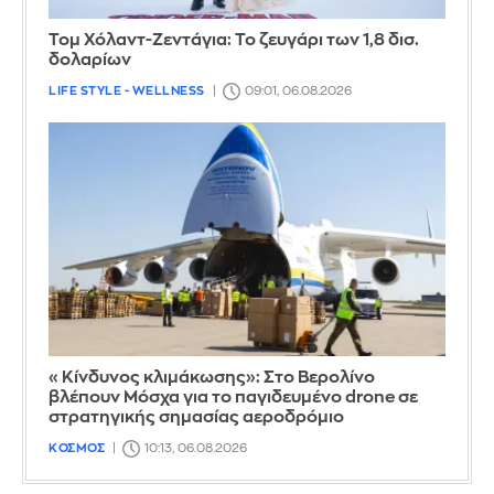
Τομ Χόλαντ-Ζεντάγια: Το ζευγάρι των 1,8 δισ.
δολαρίων
LIFE STYLE - WELLNESS
09:01, 06.08.2026
«Κίνδυνος κλιμάκωσης»: Στο Βερολίνο
βλέπουν Μόσχα για το παγιδευμένο drone σε
στρατηγικής σημασίας αεροδρόμιο
ΚΟΣΜΟΣ
10:13, 06.08.2026