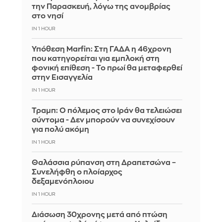
την Παρασκευή, λόγω της ανομβρίας
στο νησί
IN 1 HOUR
Υπόθεση Marfin: Στη ΓΑΔΑ η 46χρονη
που κατηγορείται για εμπλοκή στη
φονική επίθεση - Το πρωί θα μεταφερθεί
στην Εισαγγελία
IN 1 HOUR
Τραμπ: Ο πόλεμος στο Ιράν θα τελειώσει
σύντομα - Δεν μπορούν να συνεχίσουν
για πολύ ακόμη
IN 1 HOUR
Θαλάσσια ρύπανση στη Δραπετσώνα –
Συνελήφθη ο πλοίαρχος
δεξαμενόπλοιου
IN 1 HOUR
Διάσωση 30χρονης μετά από πτώση