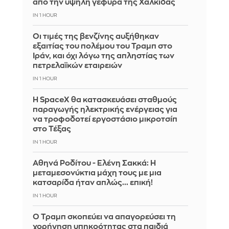
από την υψηλή γέφυρα της Χαλκίδας
IN 1 HOUR
Οι τιμές της βενζίνης αυξήθηκαν
εξαιτίας του πολέμου του Τραμπ στο
Ιράν, και όχι λόγω της απληστίας των
πετρελαϊκών εταιρειών
IN 1 HOUR
Η SpaceX θα κατασκευάσει σταθμούς
παραγωγής ηλεκτρικής ενέργειας για
να τροφοδοτεί εργοστάσιο μικροτσίπ
στο Τέξας
IN 1 HOUR
Αθηνά Ροδίτου - Ελένη Σακκά: Η
μεταμεσονύκτια μάχη τους με μια
κατσαρίδα ήταν απλώς... επική!
IN 1 HOUR
Ο Τραμπ σκοπεύει να απαγορεύσει τη
χορήγηση υπηκοότητας στα παιδιά