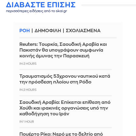
ΔΙΑΒΑΣΤΕ ΕΠΙΣΗΣ
περισσότερες ειδήσεις από το skai.gr
ΡΟΗ
ΔΗΜΟΦΙΛΗ
ΣΧΟΛΙΑΣΜΕΝΑ
Reuters: Τουρκία, Σαουδική Αραβία και
Πακιστάν θα υπογράψουν συμφωνία
κοινής άμυνας την Παρασκευή
IN 2 HOURS
Τραυματισμός 53χρονου ναυτικού κατά
την πρόσδεση πλοίου στη Ρόδο
IN 2 HOURS
Σαουδική Αραβία: Επίκειται επίθεση από
Χούθι και ιρακινές οργανώσεις υπό την
καθοδήγηση του Ιράν
IN 1 HOUR
Πουέρτο Ρίκο: Νερό με το δελτίο από