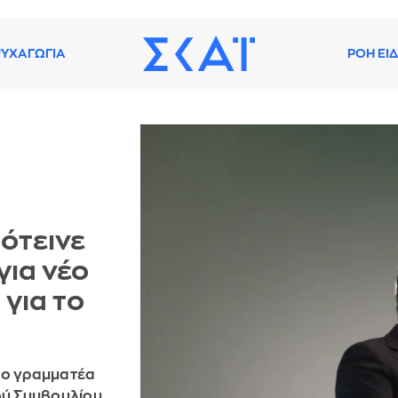
ΥΧΑΓΩΓΙΑ
ΡΟΗ ΕΙ
ότεινε
για νέο
 για το
έο γραμματέα
ού Συμβουλίου