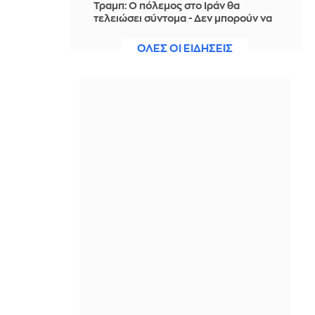
Τραμπ: Ο πόλεμος στο Ιράν θα
τελειώσει σύντομα - Δεν μπορούν να
συνεχίσουν για πολύ ακόμη
ΟΛΕΣ ΟΙ ΕΙΔΗΣΕΙΣ
IN 1 HOUR
Θαλάσσια ρύπανση στη Δραπετσώνα
– Συνελήφθη ο πλοίαρχος
δεξαμενόπλοιου
IN 1 HOUR
Διάσωση 30χρονης μετά από πτώση
από την υψηλή γέφυρα της Χαλκίδας
IN 1 HOUR
Οι τιμές της βενζίνης αυξήθηκαν
εξαιτίας του πολέμου του Τραμπ στο
Ιράν, και όχι λόγω της απληστίας των
πετρελαϊκών εταιρειών
IN 1 HOUR
Η SpaceX θα κατασκευάσει
σταθμούς παραγωγής ηλεκτρικής