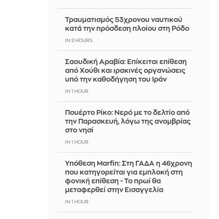
Τραυματισμός 53χρονου ναυτικού
κατά την πρόσδεση πλοίου στη Ρόδο
IN 2 HOURS
Σαουδική Αραβία: Επίκειται επίθεση
από Χούθι και ιρακινές οργανώσεις
υπό την καθοδήγηση του Ιράν
IN 1 HOUR
Πουέρτο Ρίκο: Νερό με το δελτίο από
την Παρασκευή, λόγω της ανομβρίας
στο νησί
IN 1 HOUR
Υπόθεση Marfin: Στη ΓΑΔΑ η 46χρονη
που κατηγορείται για εμπλοκή στη
φονική επίθεση - Το πρωί θα
μεταφερθεί στην Εισαγγελία
IN 1 HOUR