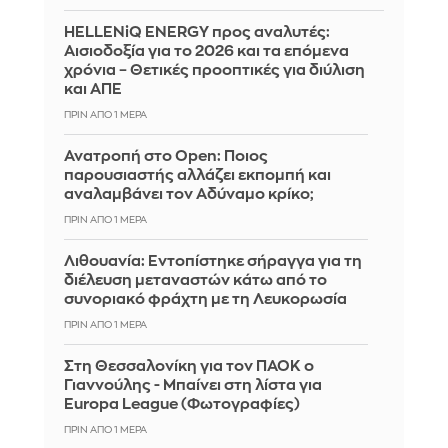
HELLENiQ ENERGY προς αναλυτές:
Αισιοδοξία για το 2026 και τα επόμενα
χρόνια – Θετικές προοπτικές για διύλιση
και ΑΠΕ
ΠΡΙΝ ΑΠΌ 1 ΜΈΡΑ
Ανατροπή στο Open: Ποιος
παρουσιαστής αλλάζει εκπομπή και
αναλαμβάνει τον Αδύναμο κρίκο;
ΠΡΙΝ ΑΠΌ 1 ΜΈΡΑ
Λιθουανία: Εντοπίστηκε σήραγγα για τη
διέλευση μεταναστών κάτω από το
συνοριακό φράχτη με τη Λευκορωσία
ΠΡΙΝ ΑΠΌ 1 ΜΈΡΑ
Στη Θεσσαλονίκη για τον ΠΑΟΚ ο
Γιαννούλης - Μπαίνει στη λίστα για
Europa League (Φωτογραφίες)
ΠΡΙΝ ΑΠΌ 1 ΜΈΡΑ