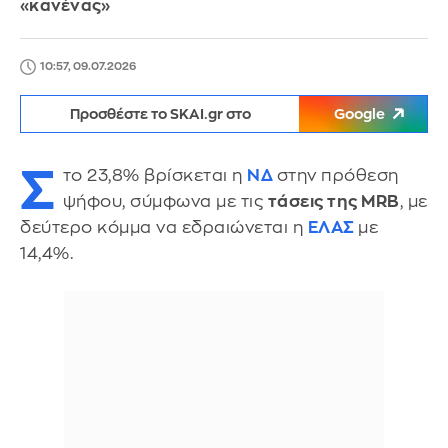
«κανένας»
10:57, 09.07.2026
Προσθέστε το SKAI.gr στο
Google
Σ
το 23,8% βρίσκεται η
ΝΔ
στην πρόθεση
ψήφου, σύμφωνα με τις
τάσεις της MRB
, με
δεύτερο κόμμα να εδραιώνεται η
ΕΛΑΣ
με
14,4%.