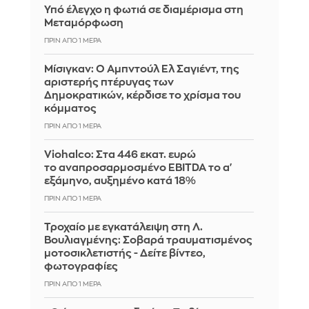
Υπό έλεγχο η φωτιά σε διαμέρισμα στη
Μεταμόρφωση
ΠΡΙΝ ΑΠΌ 1 ΜΈΡΑ
Μίσιγκαν: Ο Αμπντούλ Ελ Σαγιέντ, της
αριστερής πτέρυγας των
Δημοκρατικών, κέρδισε το χρίσμα του
κόμματος
ΠΡΙΝ ΑΠΌ 1 ΜΈΡΑ
Viohalco: Στα 446 εκατ. ευρώ
το αναπροσαρμοσμένο EBITDA το α'
εξάμηνο, αυξημένο κατά 18%
ΠΡΙΝ ΑΠΌ 1 ΜΈΡΑ
Τροχαίο με εγκατάλειψη στη Λ.
Βουλιαγμένης: Σοβαρά τραυματισμένος
μοτοσικλετιστής - Δείτε βίντεο,
φωτογραφίες
ΠΡΙΝ ΑΠΌ 1 ΜΈΡΑ