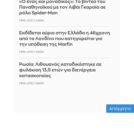
«Ο ένας και μοναδικός»: Το βίντεο του
Παναθηναϊκού με τον Λιβάι Γκαρσία σε
ρόλο Spider-Man
ΠΡΙΝ ΑΠΌ 1 ΜΈΡΑ
Εκδίδεται αύριο στην Ελλάδα η 46χρονη
από το Λονδίνο που κατηγορείται για
την υπόθεση της Marfin
ΠΡΙΝ ΑΠΌ 1 ΜΈΡΑ
Ρωσία: Λιθουανός καταδικάστηκε σε
φυλάκιση 13,5 ετών για διενέργεια
κατασκοπείας
ΠΡΙΝ ΑΠΌ 1 ΜΈΡΑ
Απόρρητο