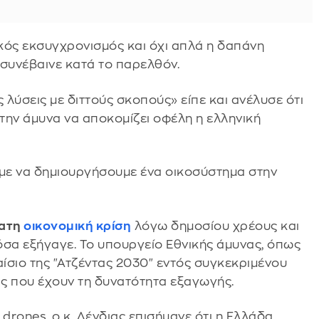
ικός εκσυγχρονισμός και όχι απλά η δαπάνη
συνέβαινε κατά το παρελθόν.
ύσεις με διττούς σκοπούς» είπε και ανέλυσε ότι
την άμυνα να αποκομίζει οφέλη η ελληνική
με να δημιουργήσουμε ένα οικοσύστημα στην
φατη
οικονομική κρίση
λόγω δημοσίου χρέους και
όσα εξήγαγε. Το υπουργείο Εθνικής άμυνας, όπως
λαίσιο της "Ατζέντας 2030" εντός συγκεκριμένου
ς που έχουν τη δυνατότητα εξαγωγής.
drones, ο κ. Δένδιας επισήμανε ότι η Ελλάδα