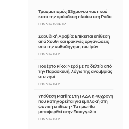
Τραυματισμός 53χρονου ναυτικού
κατά την πρόσδεση πλοίου στη Ρόδο
ΠΡΙΝ ΑΠΌ 50 ΛΕΠΤΆ
Σαουδική Αραβία: Επίκειται επίθεση
από Χούθι και ιρακινές οργανώσεις
υπό την καθοδήγηση του Ιράν
ΠΡΙΝ ΑΠΌ 1 ΏΡΑ
Πουέρτο Ρίκο: Νερό με το δελτίο από
την Παρασκευή, λόγω της ανομβρίας
στο νησί
ΠΡΙΝ ΑΠΌ 1 ΏΡΑ
Υπόθεση Marfin: Στη ΓΑΔΑ η 46χρονη
που κατηγορείται για εμπλοκή στη
φονική επίθεση - Το πρωί θα
μεταφερθεί στην Εισαγγελία
ΠΡΙΝ ΑΠΌ 1 ΏΡΑ