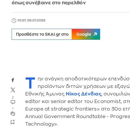
όπως συνέβαινε στο παρελθόν
10:57, 09.07.2026
Προσθέστε το SKAI.gr στο
Google
Τ
ην ανάγκη αποδοτικότερων επενδύσ
προϊόντων διττών χρήσεων με εξαγώ
Εθνικής Άμυνας
Νίκος Δένδιας
, συνομιλών
2
editor και senior editor του Economist, σ
Europe at strategic frontiers» στο 30ο ετ
1
Annual Government Roundtable - Progress
Technology».