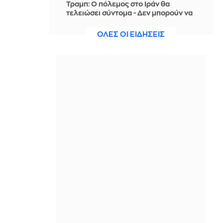
Τραμπ: Ο πόλεμος στο Ιράν θα
τελειώσει σύντομα - Δεν μπορούν να
συνεχίσουν για πολύ ακόμη
ΟΛΕΣ ΟΙ ΕΙΔΗΣΕΙΣ
ΠΡΙΝ ΑΠΌ 1 ΏΡΑ
Θαλάσσια ρύπανση στη Δραπετσώνα
– Συνελήφθη ο πλοίαρχος
δεξαμενόπλοιου
ΠΡΙΝ ΑΠΌ 1 ΏΡΑ
Διάσωση 30χρονης μετά από πτώση
από την υψηλή γέφυρα της Χαλκίδας
ΠΡΙΝ ΑΠΌ 1 ΏΡΑ
Οι τιμές της βενζίνης αυξήθηκαν
εξαιτίας του πολέμου του Τραμπ στο
Ιράν, και όχι λόγω της απληστίας των
πετρελαϊκών εταιρειών
ΠΡΙΝ ΑΠΌ 1 ΏΡΑ
Η SpaceX θα κατασκευάσει
σταθμούς παραγωγής ηλεκτρικής