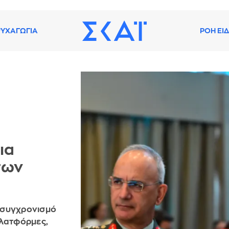
ΥΧΑΓΩΓΙΑ
ΡΟΗ ΕΙ
ια
των
κσυγχρονισμό
πλατφόρμες,