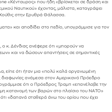
one «Κένταυρος» που ήδη «βρίσκεται σε δράση και
εμικού Ναυτικού» έχοντας, μάλιστα, καταγράψει
 Χούθις στην Ερυθρά Θάλασσα.
ματα» και αποδίδει στο πεδίο, υπογράμμισε για τον
ο
, ο κ. Δένδιας ανέφερε ότι «μπορούν να
ν» και να δώσουν απαντήσεις σε σημαντικές
λα, είπε ότι ήταν μια «πολύ καλά οργανωμένη
ς διαφωνίες ανάμεσα στον Αμερικανό Πρόεδρο
ογράμμισε ότι ο Πρόεδρος Τραμπ «επανέλαβε την
ιμη κατανομή των βαρών στο πλαίσιο του ΝΑΤΟ»
ε ότι «δαπανά σταθερά άνω του ορίου που έχει