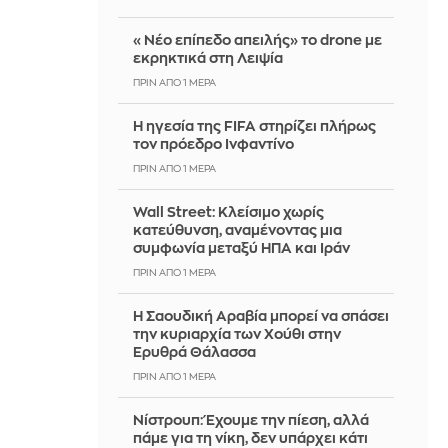
«Νέο επίπεδο απειλής» το drone με
εκρηκτικά στη Λειψία
ΠΡΙΝ ΑΠΌ 1 ΜΈΡΑ
Η ηγεσία της FIFA στηρίζει πλήρως
τον πρόεδρο Ινφαντίνο
ΠΡΙΝ ΑΠΌ 1 ΜΈΡΑ
Wall Street: Κλείσιμο χωρίς
κατεύθυνση, αναμένοντας μια
συμφωνία μεταξύ ΗΠΑ και Ιράν
ΠΡΙΝ ΑΠΌ 1 ΜΈΡΑ
Η Σαουδική Αραβία μπορεί να σπάσει
την κυριαρχία των Χούθι στην
Ερυθρά Θάλασσα
ΠΡΙΝ ΑΠΌ 1 ΜΈΡΑ
Νίστρουπ: Έχουμε την πίεση, αλλά
πάμε για τη νίκη, δεν υπάρχει κάτι