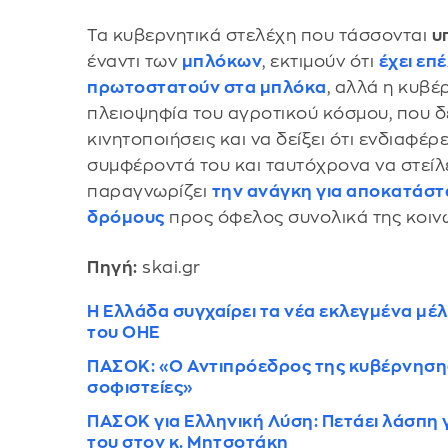
Τα κυβερνητικά στελέχη που τάσσονται
υ
έναντι των
μπλόκων
, εκτιμούν ότι
έχει επ
πρωτοστατούν στα μπλόκα
, αλλά η κυβέ
πλειοψηφία του αγροτικού κόσμου, που δε
κινητοποιήσεις και να δείξει ότι ενδιαφέρε
συμφέροντά του και ταυτόχρονα να στείλε
παραγνωρίζει
την ανάγκη για αποκατάστ
δρόμους
προς όφελος συνολικά της κοιν
Πηγή:
skai.gr
Η Ελλάδα συγχαίρει τα νέα εκλεγμένα μέ
του ΟΗΕ
ΠΑΣΟΚ: «Ο Αντιπρόεδρος της κυβέρνησης
σοφιστείες»
ΠΑΣΟΚ για Ελληνική Λύση: Πετάει λάσπη 
του στον κ. Μητσοτάκη