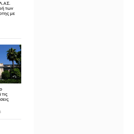
Λ.ΑΣ.
φή των
ρτης με
ο
 τις
σεις
6