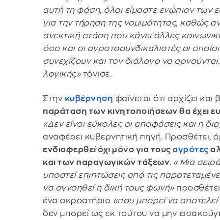
αυτή τη φάση, όλοι είμαστε ενώπιον των 
για την τήρηση της νομιμότητας, καθώς αν
ανεκτική στάση που κάνει άλλες κοινωνικ
όσο και οι αγροτοσυνδικαλιστές οι οποίο
συνεχίζουν και τον διάλογο να αρνούνται.
λογικής»
τόνισε.
Στην
κυβέρνηση
φαίνεται ότι αρχίζει και 
παράταση των κινητοποιήσεων θα έχει ευ
«Δεν είναι εύκολες οι αποφάσεις και η δι
αναφέρει κυβερνητική πηγή. Προσθέτει, ό
ενδιαφερθεί όχι μόνο για τους
αγρότες
αλ
και των παραγωγικών τάξεων
.
«Μια σειρ
υποστεί επιπτώσεις από τις παρατεταμένε
να αγνοηθεί η δική τους φωνή»
προσθέτει 
ένα ακροατήριο
«που μπορεί να αποτελεί 
δεν μπορεί ως εκ τούτου να μην εισακούγ