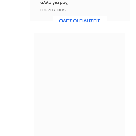
άλλο για μας
ΠΡΙΝ ΑΠΌ 1 ΜΈΡΑ
ΟΛΕΣ ΟΙ ΕΙΔΗΣΕΙΣ
Άννα Πρέλεβιτς: Το τρυφερό
throwback βίντεο με την αδελφή της
να τραγουδούν Backstreet Boys
ΠΡΙΝ ΑΠΌ 1 ΜΈΡΑ
Πυρκαγιά σε χαμηλή βλάστηση στην
περιοχή Σάνταλο, στην Κάρπαθο
ΠΡΙΝ ΑΠΌ 1 ΜΈΡΑ
Ο Παναθηναϊκός έπαθε στο ΟΑΚΑ,
καλείται να μάθει από αυτό και να
προκριθεί μέσω Βουλγαρίας - Δείτε
τα Highlights
ΠΡΙΝ ΑΠΌ 1 ΜΈΡΑ
Conference League: Παναθηναϊκός -
ΤΣΣΚΑ 1948 1-1 (ΤΕΛΙΚΟ)
ΠΡΙΝ ΑΠΌ 1 ΜΈΡΑ