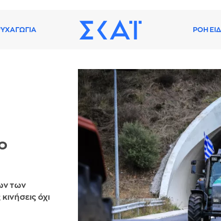
ΥΧΑΓΩΓΙΑ
ΡΟΗ ΕΙ
ο
ων των
κινήσεις όχι