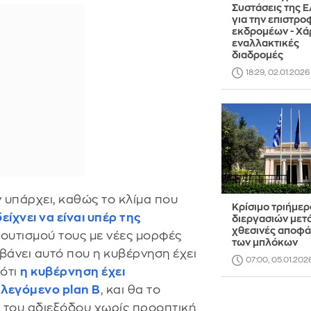
Συστάσεις της Ε
για την επιστρο
εκδρομέων - Χά
εναλλακτικές
διαδρομές
18:29, 02.01.2026
 υπάρχει, καθώς το κλίμα που
Κρίσιμο τριήμερ
δείχνει να είναι υπέρ της
διεργασιών μετά
χθεσινές αποφά
ουτισμού τους με νέες μορφές
των μπλόκων
άνει αυτό που η κυβέρνηση έχει
07:00, 05.01.202
 ότι
η κυβέρνηση έχει
 λεγόμενο plan B
, και θα το
 του αδιεξόδου χωρίς προοπτική