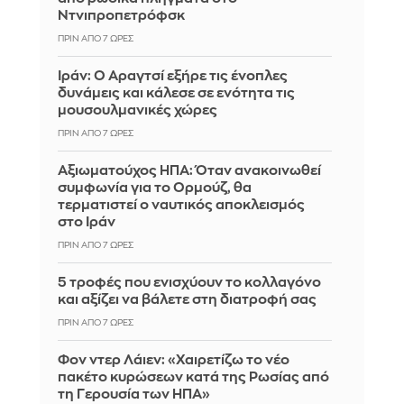
Ντνιπροπετρόφσκ
ΠΡΙΝ ΑΠΌ 7 ΏΡΕΣ
Ιράν: Ο Αραγτσί εξήρε τις ένοπλες
δυνάμεις και κάλεσε σε ενότητα τις
μουσουλμανικές χώρες
ΠΡΙΝ ΑΠΌ 7 ΏΡΕΣ
Αξιωματούχος ΗΠΑ: Όταν ανακοινωθεί
συμφωνία για το Ορμούζ, θα
τερματιστεί ο ναυτικός αποκλεισμός
στο Ιράν
ΠΡΙΝ ΑΠΌ 7 ΏΡΕΣ
5 τροφές που ενισχύουν το κολλαγόνο
και αξίζει να βάλετε στη διατροφή σας
ΠΡΙΝ ΑΠΌ 7 ΏΡΕΣ
Φον ντερ Λάιεν: «Χαιρετίζω το νέο
πακέτο κυρώσεων κατά της Ρωσίας από
τη Γερουσία των ΗΠΑ»