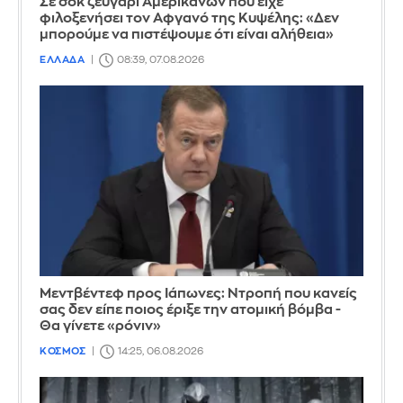
Σε σοκ ζευγάρι Αμερικανών που είχε
φιλοξενήσει τον Αφγανό της Κυψέλης: «Δεν
μπορούμε να πιστέψουμε ότι είναι αλήθεια»
ΕΛΛΑΔΑ
08:39, 07.08.2026
Μεντβέντεφ προς Ιάπωνες: Ντροπή που κανείς
σας δεν είπε ποιος έριξε την ατομική βόμβα -
Θα γίνετε «ρόνιν»
ΚΟΣΜΟΣ
14:25, 06.08.2026