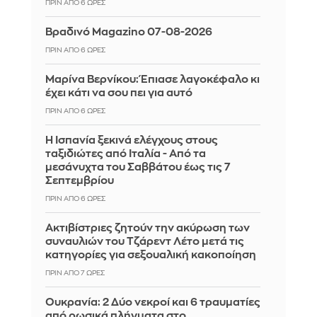
ΠΡΙΝ ΑΠΌ 6 ΏΡΕΣ
Βραδινό Magazino 07-08-2026
ΠΡΙΝ ΑΠΌ 6 ΏΡΕΣ
Μαρίνα Βερνίκου: Έπιασε λαγοκέφαλο κι
έχει κάτι να σου πει για αυτό
ΠΡΙΝ ΑΠΌ 6 ΏΡΕΣ
Η Ισπανία ξεκινά ελέγχους στους
ταξιδιώτες από Ιταλία - Από τα
μεσάνυχτα του Σαββάτου έως τις 7
Σεπτεμβρίου
ΠΡΙΝ ΑΠΌ 6 ΏΡΕΣ
Ακτιβίστριες ζητούν την ακύρωση των
συναυλιών του Τζάρεντ Λέτο μετά τις
κατηγορίες για σεξουαλική κακοποίηση
ΠΡΙΝ ΑΠΌ 7 ΏΡΕΣ
Ουκρανία: 2 Δύο νεκροί και 6 τραυματίες
από ρωσικά πλήγματα στο