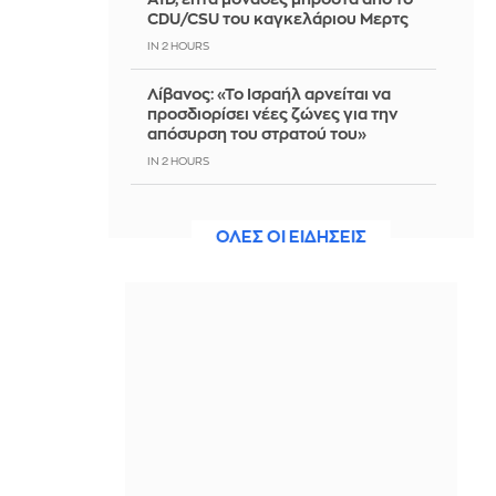
CDU/CSU του καγκελάριου Μερτς
IN 2 HOURS
Λίβανος: «Το Ισραήλ αρνείται να
προσδιορίσει νέες ζώνες για την
απόσυρση του στρατού του»
IN 2 HOURS
Φονικές πυρκαγιές στο Ρέθυμνο: 19
κτίρια κρίθηκαν «κόκκινα»
ΟΛΕΣ ΟΙ ΕΙΔΗΣΕΙΣ
IN 2 HOURS
Σάκης Ρουβάς: Μελισσοκόμος στην
Κύθνο τρώγοντας μέλι κατευθείαν
από την κηρήθρα
IN 2 HOURS
Η Μπεσίκτας «έσπρωξε» την
Χράντετς Κράλοβε προς τον δρόμο
του Παναθηναϊκού
IN 2 HOURS