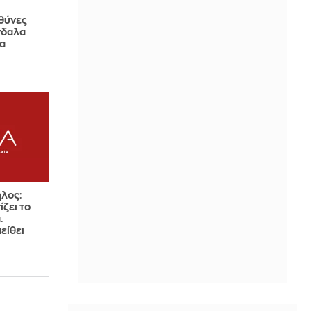
υθύνες
νδαλα
τα
ήλος:
ίζει το
.
είθει