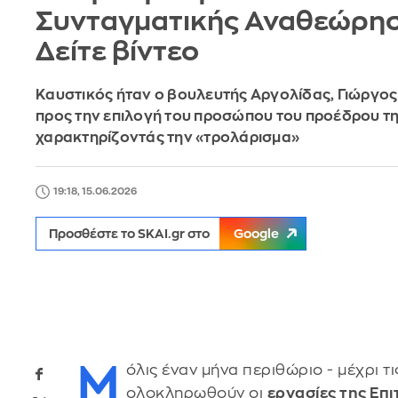
Συνταγματικής Αναθεώρησ
Δείτε βίντεο
Καυστικός ήταν ο βουλευτής Αργολίδας, Γιώργος
προς την επιλογή του προσώπου του προέδρου τη
χαρακτηρίζοντάς την «τρολάρισμα»
19:18, 15.06.2026
Προσθέστε το SKAI.gr στο
Google
Μ
όλις έναν μήνα περιθώριο - μέχρι τι
ολοκληρωθούν οι
εργασίες της Επ