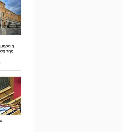
μερα η
ση της
6
α