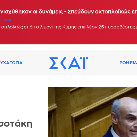
Ενισχύθηκαν οι δυνάμεις - Σπεύδουν ακτοπλοϊκώς 
: 19:38
κτοπλοϊκώς από το λιμάνι της Κύμης επιπλέον 25 πυροσβέστες
ΥΧΑΓΩΓΙΑ
ΡΟΗ ΕΙ
τσοτάκη