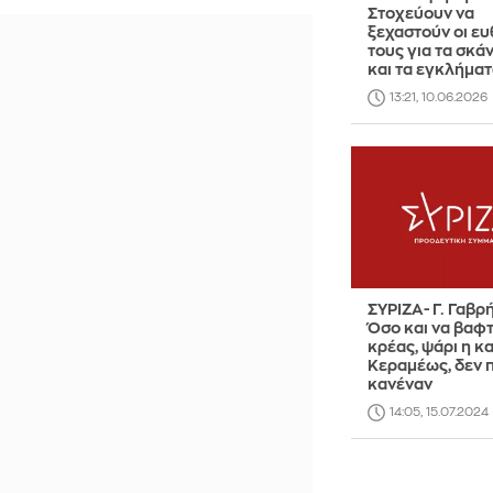
Στοχεύουν να
ξεχαστούν οι ε
τους για τα σκά
και τα εγκλήμα
13:21, 10.06.2026
ΣΥΡΙΖΑ- Γ. Γαβρ
Όσο και να βαφτ
κρέας, ψάρι η κα
Κεραμέως, δεν π
κανέναν
14:05, 15.07.2024