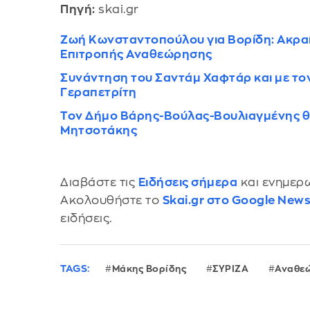
Πηγή:
skai.gr
Ζωή Κωνσταντοπούλου για Βορίδη: Ακραία
Επιτροπής Αναθεώρησης
Συνάντηση του Σαντάμ Χαφτάρ και με το
Γεραπετρίτη
Τον Δήμο Βάρης-Βούλας-Βουλιαγμένης θα
Μητσοτάκης
Διαβάστε τις
Ειδήσεις σήμερα
και ενημερω
Ακολουθήστε το
Skai.gr στο Google New
ειδήσεις.
TAGS:
Μάκης Βορίδης
ΣΥΡΙΖΑ
Αναθεώ