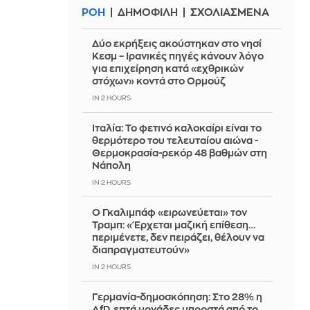
ΡΟΗ
ΔΗΜΟΦΙΛΗ
ΣΧΟΛΙΑΣΜΕΝΑ
Δύο εκρήξεις ακούστηκαν στο νησί
Κεσμ – Ιρανικές πηγές κάνουν λόγο
για επιχείρηση κατά «εχθρικών
στόχων» κοντά στο Ορμούζ
IN 2 HOURS
Ιταλία: To φετινό καλοκαίρι είναι το
θερμότερο του τελευταίου αιώνα -
Θερμοκρασία-ρεκόρ 48 βαθμών στη
Νάπολη
IN 2 HOURS
Ο Γκαλιμπάφ «ειρωνεύεται» τον
Τραμπ: «Έρχεται μαζική επίθεση…
περιμένετε, δεν πειράζει, θέλουν να
διαπραγματευτούν»
IN 2 HOURS
Γερμανία-δημοσκόπηση: Στο 28% η
AfD, επτά μονάδες μπροστά από το