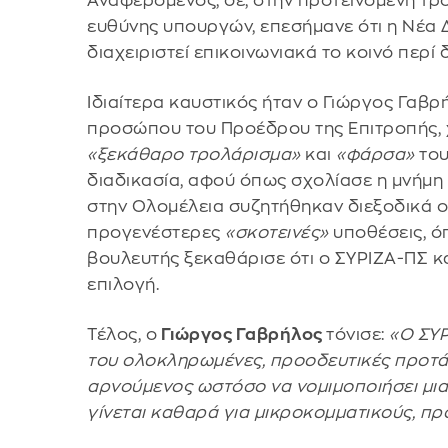
Αναφερόμενος, δε, στην προτεινόμενη τρ
ευθύνης υπουργών, επεσήμανε ότι η Νέα Δ
διαχειριστεί επικοινωνιακά το κοινό περί 
Ιδιαίτερα καυστικός ήταν ο Γιώργος Γαβρ
προσώπου του Προέδρου της Επιτροπής, 
«ξεκάθαρο τρολάρισμα»
και
«φάρσα»
του
διαδικασία, αφού όπως σχολίασε η μνήμη 
στην Ολομέλεια συζητήθηκαν διεξοδικά οι
προγενέστερες
«σκοτεινές»
υποθέσεις, ό
βουλευτής ξεκαθάρισε ότι ο ΣΥΡΙΖΑ-ΠΣ κ
επιλογή.
Τέλος, ο
Γιώργος Γαβρήλος
τόνισε:
«Ο ΣΥΡ
του ολοκληρωμένες, προοδευτικές προτάσ
αρνούμενος ωστόσο να νομιμοποιήσει μια 
γίνεται καθαρά για μικροκομματικούς, π