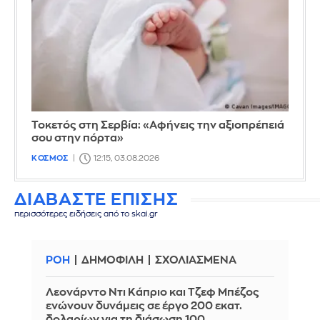
Τοκετός στη Σερβία: «Αφήνεις την αξιοπρέπειά
σου στην πόρτα»
ΚΟΣΜΟΣ
12:15, 03.08.2026
ΔΙΑΒΑΣΤΕ ΕΠΙΣΗΣ
περισσότερες ειδήσεις από το skai.gr
ΡΟΗ
ΔΗΜΟΦΙΛΗ
ΣΧΟΛΙΑΣΜΕΝΑ
Λεονάρντο Ντι Κάπριο και Τζεφ Μπέζος
ενώνουν δυνάμεις σε έργο 200 εκατ.
δολαρίων για τη διάσωση 100