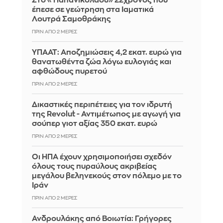
Στο «Παπανικολάου» 22χρονος που
έπεσε σε γεώτρηση στα Ιαματικά
Λουτρά Σαμοθράκης
ΠΡΙΝ ΑΠΌ 2 ΜΈΡΕΣ
ΥΠΑΑΤ: Αποζημιώσεις 4,2 εκατ. ευρώ για
θανατωθέντα ζώα λόγω ευλογιάς και
αφθώδους πυρετού
ΠΡΙΝ ΑΠΌ 2 ΜΈΡΕΣ
Δικαστικές περιπέτειες για τον ιδρυτή
της Revolut - Αντιμέτωπος με αγωγή για
σούπερ γιοτ αξίας 350 εκατ. ευρώ
ΠΡΙΝ ΑΠΌ 2 ΜΈΡΕΣ
Οι ΗΠΑ έχουν χρησιμοποιήσει σχεδόν
όλους τους πυραύλους ακριβείας
μεγάλου βεληνεκούς στον πόλεμο με το
Ιράν
ΠΡΙΝ ΑΠΌ 2 ΜΈΡΕΣ
Ανδρουλάκης από Βοιωτία: Γρήγορες