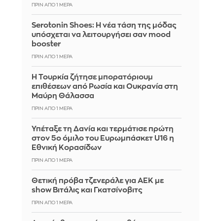
ΠΡΙΝ ΑΠΌ 1 ΜΈΡΑ
Serotonin Shoes: Η νέα τάση της μόδας
υπόσχεται να λειτουργήσει σαν mood
booster
ΠΡΙΝ ΑΠΌ 1 ΜΈΡΑ
Η Τουρκία ζήτησε μπορατόριουμ
επιθέσεων από Ρωσία και Ουκρανία στη
Μαύρη Θάλασσα
ΠΡΙΝ ΑΠΌ 1 ΜΈΡΑ
Υπέταξε τη Δανία και τερμάτισε πρώτη
στον 5ο όμιλο του Ευρωμπάσκετ U16 η
Εθνική Κορασίδων
ΠΡΙΝ ΑΠΌ 1 ΜΈΡΑ
Θετική πρόβα τζενεράλε για ΑΕΚ με
show Βιτάλις και Γκατσίνοβιτς
ΠΡΙΝ ΑΠΌ 1 ΜΈΡΑ