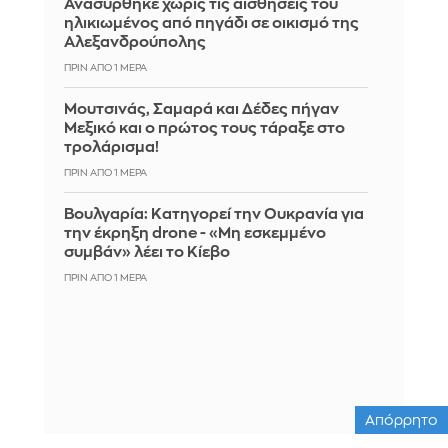
Ανασύρθηκε χωρίς τις αισθήσεις του
ηλικιωμένος από πηγάδι σε οικισμό της
Αλεξανδρούπολης
ΠΡΙΝ ΑΠΌ 1 ΜΈΡΑ
Μουτσινάς, Σαμαρά και Δέδες πήγαν
Μεξικό και ο πρώτος τους τάραξε στο
τρολάρισμα!
ΠΡΙΝ ΑΠΌ 1 ΜΈΡΑ
Βουλγαρία: Κατηγορεί την Ουκρανία για
την έκρηξη drone - «Μη εσκεμμένο
συμβάν» λέει το Κίεβο
ΠΡΙΝ ΑΠΌ 1 ΜΈΡΑ
Απόρρητο