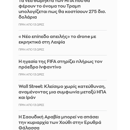
Τα νέα θωρηκτά των ΗΠΑ που θα
φέρουν το όνομα του Τραμπ
υπολογίζεται πως θα κοστίσουν 275 δισ.
δολάρια
ΠΡΙΝ ΑΠΌ 13 ΏΡΕΣ
«Νέο επίπεδο απειλής» το drone με
εκρηκτικά στη Λειψία
ΠΡΙΝ ΑΠΌ 13 ΏΡΕΣ
Η ηγεσία της FIFA στηρίζει πλήρως τον
πρόεδρο Ινφαντίνο
ΠΡΙΝ ΑΠΌ 13 ΏΡΕΣ
Wall Street: Κλείσιμο χωρίς κατεύθυνση,
αναμένοντας μια συμφωνία μεταξύ ΗΠΑ
και Ιράν
ΠΡΙΝ ΑΠΌ 13 ΏΡΕΣ
Η Σαουδική Αραβία μπορεί να σπάσει
την κυριαρχία των Χούθι στην Ερυθρά
Θάλασσα