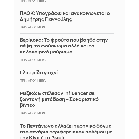
ΠΡΙΝ ΑΠΌ 1 ΜΈΡΑ
ΠΑΟΚ: Υπογράφει και ανακοινώνεται ο
Δημήτρης Γιαννούλης
ΠΡΙΝ ΑΠΌ 1 ΜΈΡΑ
Βερίκοκα: Το φρούτο που βοηθά στην
πέψη, το φούσκωμα αλλά και το
καλοκαιρινό μαύρισμα
ΠΡΙΝ ΑΠΌ 1 ΜΈΡΑ
Γλιστρίδα γιαχνί
ΠΡΙΝ ΑΠΌ 1 ΜΈΡΑ
Μεξικό: Εκτέλεσαν influencer σε
ζωντανή μετάδοση – Σοκαριστικό
βίντεο
ΠΡΙΝ ΑΠΌ 1 ΜΈΡΑ
Το Πεντάγωνο αλλάζει πυρηνικό δόγμα
στο σενάριο περιφερειακού πολέμου με
την Κίνα ή τη Ρωσία