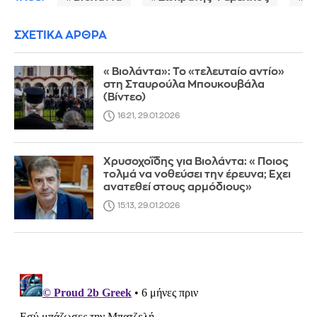
ΣΧΕΤΙΚΑ ΑΡΘΡΑ
«Βιολάντα»: Το «τελευταίο αντίο»
στη Σταυρούλα Μπουκουβάλα
(Βίντεο)
16:21, 29.01.2026
Χρυσοχοΐδης για Βιολάντα: «Ποιος
τολμά να νοθεύσει την έρευνα; Εχει
ανατεθεί στους αρμόδιους»
15:13, 29.01.2026