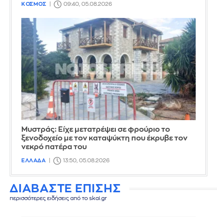
ΚΟΣΜΟΣ
09:40, 05.08.2026
Mυστράς: Είχε μετατρέψει σε φρούριο το
ξενοδοχείο με τον καταψύκτη που έκρυβε τον
νεκρό πατέρα του
ΕΛΛΑΔΑ
13:50, 05.08.2026
ΔΙΑΒΑΣΤΕ ΕΠΙΣΗΣ
περισσότερες ειδήσεις από το skai.gr