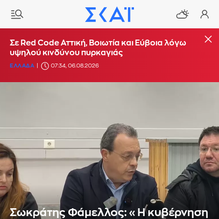
Σε Red Code Αττική, Βοιωτία και Εύβοια λόγω
υψηλού κινδύνου πυρκαγιάς
ΕΛΛΑΔΑ
07:34, 06.08.2026
Σωκράτης Φάμελλος: «Η κυβέρνηση