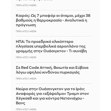
ΠΡΙΝ ΑΠΌ 1 ΜΈΡΑ
Καιρός: Ως 7 μποφόρ οι άνεμοι, μέχρι 38
βαθμούς η θερμοκρασία - Αναλυτικά η
πρόγνωση
ΠΡΙΝ ΑΠΌ 1 ΜΈΡΑ
ΗΠΑ: Το προεδρικό ελικόπτερο
πλησίασε υπερβολικά αεροπλάνο της
γραμμής στην Ουάσιγκτον - Τι συνέβη
ΠΡΙΝ ΑΠΌ 1 ΜΈΡΑ
Σε Red Code Αττική, Βοιωτία και Εύβοια
λόγω υψηλού κινδύνου πυρκαγιάς
ΠΡΙΝ ΑΠΌ 1 ΜΈΡΑ
Νεύρα στην Ουάσινγκτον για το Ιράν;
Αναφορές για «εξάψαλμο» Τραμπ στον
Χέγκσεθ και για κόντρα Νετανιάχου -
Βανς
ΠΡΙΝ ΑΠΌ 1 ΜΈΡΑ