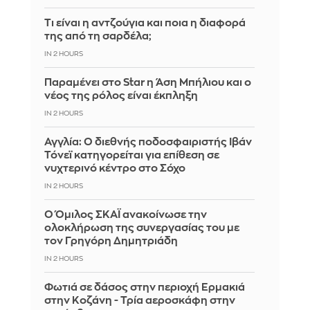
Τι είναι η αντζούγια και ποια η διαφορά
της από τη σαρδέλα;
IN 2 HOURS
Παραμένει στο Star η Άση Μπήλιου και ο
νέος της ρόλος είναι έκπληξη
IN 2 HOURS
Αγγλία: Ο διεθνής ποδοσφαιριστής Ιβάν
Τόνεϊ κατηγορείται για επίθεση σε
νυχτερινό κέντρο στο Σόχο
IN 2 HOURS
Ο Όμιλος ΣΚΑΪ ανακοίνωσε την
ολοκλήρωση της συνεργασίας του με
τον Γρηγόρη Δημητριάδη
IN 2 HOURS
Φωτιά σε δάσος στην περιοχή Ερμακιά
στην Κοζάνη - Τρία αεροσκάφη στην