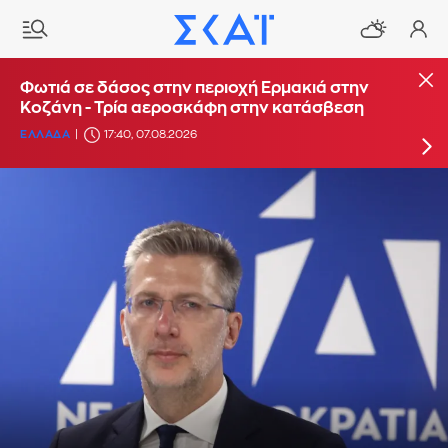
Φωτιά στο Στεφάνι Κορίνθου - Μήνυμα από το
Φωτιά σε δάσος στην περιοχή Ερμακιά στην
112 για ετοιμότητα
Κοζάνη - Τρία αεροσκάφη στην κατάσβεση
ΕΛΛΑΔΑ
ΕΛΛΑΔΑ
16:29, 07.08.2026
17:40, 07.08.2026