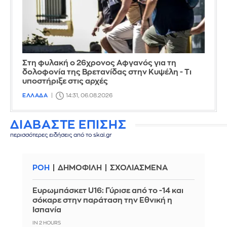
Στη φυλακή ο 26χρονος Αφγανός για τη
δολοφονία της Βρετανίδας στην Κυψέλη - Τι
υποστήριξε στις αρχές
ΕΛΛΑΔΑ
14:31, 06.08.2026
ΔΙΑΒΑΣΤΕ ΕΠΙΣΗΣ
περισσότερες ειδήσεις από το skai.gr
ΡΟΗ
ΔΗΜΟΦΙΛΗ
ΣΧΟΛΙΑΣΜΕΝΑ
Ευρωμπάσκετ U16: Γύρισε από το -14 και
σόκαρε στην παράταση την Εθνική η
Ισπανία
IN 2 HOURS