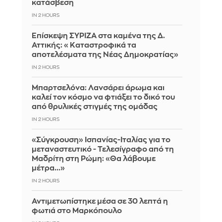
κατάσβεση
IN 2 HOURS
Επίσκεψη ΣΥΡΙΖΑ στα καμένα της Δ.
Αττικής: «Καταστροφικά τα
αποτελέσματα της Νέας Δημοκρατίας»
IN 2 HOURS
Μπαρτσελόνα: Λανσάρει άρωμα και
καλεί τον κόσμο να φτιάξει το δικό του
από θρυλικές στιγμές της ομάδας
IN 2 HOURS
«Σύγκρουση» Ισπανίας-Ιταλίας για το
μεταναστευτικό - Τελεσίγραφο από τη
Μαδρίτη στη Ρώμη: «Θα λάβουμε
μέτρα...»
IN 2 HOURS
Αντιμετωπίστηκε μέσα σε 30 λεπτά η
φωτιά στο Μαρκόπουλο