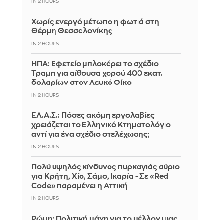
IN 2 HOURS
Χωρίς ενεργό μέτωπο η φωτιά στη
Θέρμη Θεσσαλονίκης
IN 2 HOURS
ΗΠΑ: Εφετείο μπλοκάρει το σχέδιο
Τραμπ για αίθουσα χορού 400 εκατ.
δολαρίων στον Λευκό Οίκο
IN 2 HOURS
ΕΛ.Α.Σ.: Πόσες ακόμη εργολαβίες
χρειάζεται το Ελληνικό Κτηματολόγιο
αντί για ένα σχέδιο στελέχωσης;
IN 2 HOURS
Πολύ υψηλός κίνδυνος πυρκαγιάς αύριο
για Κρήτη, Χίο, Σάμο, Ικαρία - Σε «Red
Code» παραμένει η Αττική
IN 2 HOURS
Ρώμη: Πολιτική μάχη για το μέλλον μιας