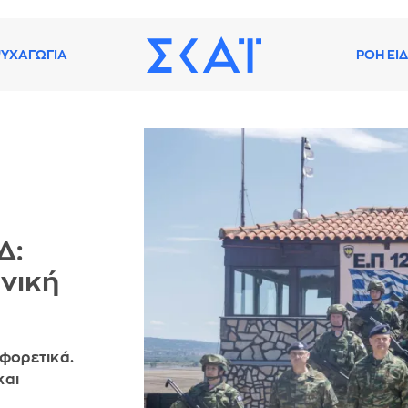
ΥΧΑΓΩΓΙΑ
ΡΟΗ ΕΙ
Δ:
θνική
αφορετικά.
και