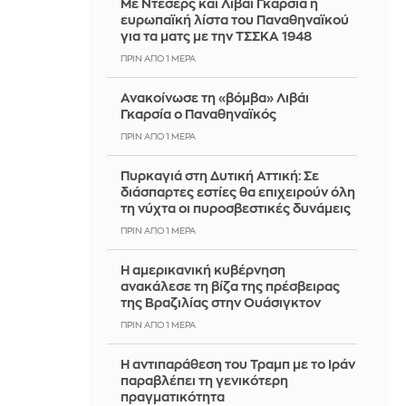
Με Ντέσερς και Λιβάι Γκαρσία η
ευρωπαϊκή λίστα του Παναθηναϊκού
για τα ματς με την ΤΣΣΚΑ 1948
ΠΡΙΝ ΑΠΌ 1 ΜΈΡΑ
Ανακοίνωσε τη «βόμβα» Λιβάι
Γκαρσία ο Παναθηναϊκός
ΠΡΙΝ ΑΠΌ 1 ΜΈΡΑ
Πυρκαγιά στη Δυτική Αττική: Σε
διάσπαρτες εστίες θα επιχειρούν όλη
τη νύχτα οι πυροσβεστικές δυνάμεις
ΠΡΙΝ ΑΠΌ 1 ΜΈΡΑ
Η αμερικανική κυβέρνηση
ανακάλεσε τη βίζα της πρέσβειρας
της Βραζιλίας στην Ουάσιγκτον
ΠΡΙΝ ΑΠΌ 1 ΜΈΡΑ
Η αντιπαράθεση του Τραμπ με το Ιράν
παραβλέπει τη γενικότερη
πραγματικότητα