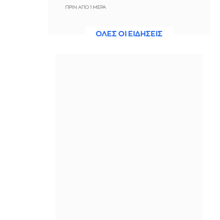
ΠΡΙΝ ΑΠΌ 1 ΜΈΡΑ
ΗΠΑ: Από σπινθήρα ελαττωματικού
ΟΛΕΣ ΟΙ ΕΙΔΗΣΕΙΣ
καλωδίου ηλεκτροδότησης προήλθε
η πυρκαγιά που στοίχισε τη ζωή σε 19
ανθρώπους στην Αλταντίνα το 2025
ΠΡΙΝ ΑΠΌ 1 ΜΈΡΑ
SpaceX: Στα $7,8 δισ τα έσοδα β'
τριμήνου, αυξημένα κατά 92% -
Επενδύσεις $18 δισ. σε ΤΝ, Starship
και Starlink
ΠΡΙΝ ΑΠΌ 1 ΜΈΡΑ
Βαλέρια Χοψονίδου: Μας δείχνει τα
βαφτιστικά του γιου της λίγο πριν
την κολυμπήθρα
ΠΡΙΝ ΑΠΌ 1 ΜΈΡΑ
Βουλγαρία: Η αστυνομία εξάρθρωσε
εργαστήριο φαιντανύλης που
προμήθευε όλη τη χώρα