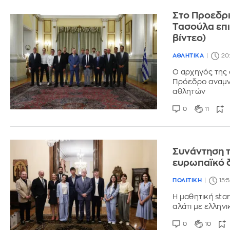
Στο Προεδρι
Τασούλα επι
βίντεο)
ΑΘΛΗΤΙΚΑ
20:
Ο αρχηγός της
Πρόεδρο αναμν
αθλητών
0
11
Συνάντηση τ
ευρωπαϊκό δ
ΠΟΛΙΤΙΚΗ
15:
Η μαθητική star
αλάτι με ελλην
0
10