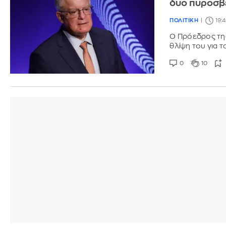
δυο πυροσβ
ΠΟΛΙΤΙΚΗ
19:
Ο Πρόεδρος τη
θλίψη του για
0
10