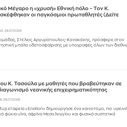
κό Μέγαρο η «χρυσή» Εθνική πόλο – Τον Κ.
σκέφθηκαν οι παγκόσμιοι πρωταθλητές (Δείτε
41, 28.07.2026
 ομάδας, Στέλιος Αργυρόπουλος-Κανακάκης, πρόσφερε στον
ηστική μπάλα υδατοσφαίρισης με υπογραφές όλων των διεθν
ου Κ. Τασούλα με μαθητές που βραβεύτηκαν σε
ιαγωνισμό νεανικής επιχειρηματικότητας
58, 28.07.2026
tup εταιρεία «Enalion» δημιούργησε ένα καινοτόμο, πιο υγιειν
ικά φύκια ulva, αφρίνα Μεσολογγίου και φυσικά συστατικά