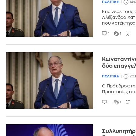
ΠΟΛΙΤΙΚΗ
14:
Eπαίνεσε τους 
Αλέξανδρο Χατζ
που κατέκτησα
1
1
Κωνσταντίνο
δύο επαγγελ
ΠΟΛΙΤΙΚΗ
20:
Ο Πρόεδρος της
Προστασίας στ
1
1
Συλλυπητήρι