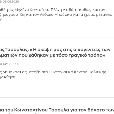
49, 03.08.2026
αθλητές Μηλένα Κοντού και Ελένη Διαβάτη, καθώς και τον
ηαυγουστίδη και τον Ανδρέα Μπούρκα για τα χρυσά μετάλλια
ν
ςΤασούλας: «Η σκέψη μας στις οικογένειες των
ματιών που χάθηκαν με τόσο τραγικό τρόπο»
19, 02.08.2026
 Δημοκρατίας μετέβη στο Συντονιστικό Κέντρο Πολιτικής
ην Αθήνα
α του Κωνσταντίνου Τασούλα για τον θάνατο τω