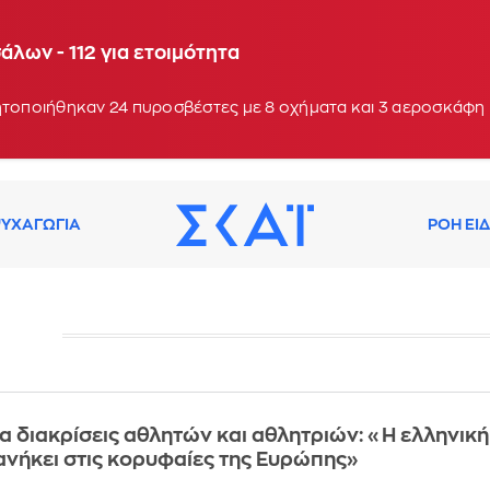
οχή Κολυμπάδα στη Σκύρο - Ενισχύθηκαν οι δυνάμε
λων - 112 για ετοιμότητα
 17:10
ητοποιήθηκαν 24 πυροσβέστες με 8 οχήματα και 3 αεροσκάφη
ΥΧΑΓΩΓΙΑ
ΡΟΗ ΕΙ
Σ
α διακρίσεις αθλητών και αθλητριών: «Η ελληνική
νήκει στις κορυφαίες της Ευρώπης»