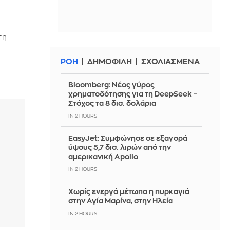
τη
ΡΟΗ
ΔΗΜΟΦΙΛΗ
ΣΧΟΛΙΑΣΜΕΝΑ
Bloomberg: Νέος γύρος
χρηματοδότησης για τη DeepSeek –
Στόχος τα 8 δισ. δολάρια
IN 2 HOURS
EasyJet: Συμφώνησε σε εξαγορά
ύψους 5,7 δισ. λιρών από την
αμερικανική Apollo
IN 2 HOURS
Χωρίς ενεργό μέτωπο η πυρκαγιά
στην Αγία Μαρίνα, στην Ηλεία
IN 2 HOURS