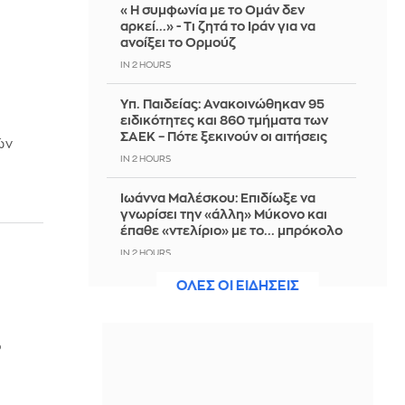
«Η συμφωνία με το Ομάν δεν
αρκεί...» - Τι ζητά το Ιράν για να
ανοίξει το Ορμούζ
IN 2 HOURS
Υπ. Παιδείας: Ανακοινώθηκαν 95
ειδικότητες και 860 τμήματα των
ΣΑΕΚ – Πότε ξεκινούν οι αιτήσεις
ών
IN 2 HOURS
Ιωάννα Μαλέσκου: Επιδίωξε να
γνωρίσει την «άλλη» Μύκονο και
έπαθε «ντελίριο» με το... μπρόκολο
IN 2 HOURS
ΟΛΕΣ ΟΙ ΕΙΔΗΣΕΙΣ
Aνεβαίνει κι άλλο η θερμοκρασία-
Πού θα φτάσει ο υδράργυρος τα
επόμενα εικοσιτετράωρα
ό
IN 2 HOURS
Χρηματιστήριο-Κλείσιμο: Πτώση
κατά 0,59%, στα 320,42 εκατ. ευρώ ο