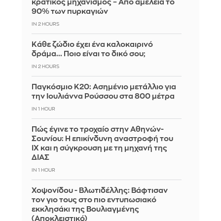
κρατικός μηχανισμός – Από αμέλεια το
90% των πυρκαγιών
IN 2 HOURS
Κάθε ζώδιο έχει ένα καλοκαιρινό
δράμα... Ποιο είναι το δικό σου;
IN 2 HOURS
Παγκόσμιο Κ20: Ασημένιο μετάλλιο για
την Ιουλιάννα Ρούσσου στα 800 μέτρα
IN 1 HOUR
Πώς έγινε το τροχαίο στην Αθηνών-
Σουνίου: Η επικίνδυνη αναστροφή του
ΙΧ και η σύγκρουση με τη μηχανή της
ΔΙΑΣ
IN 1 HOUR
Χοψονίδου - Βλωτιδέλλης: Βάφτισαν
τον γιο τους στο πιο εντυπωσιακό
εκκλησάκι της Βουλιαγμένης
(Αποκλειστικό)