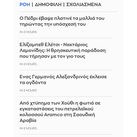
ΡΟΗ
ΔΗΜΟΦΙΛΗ
ΣΧΟΛΙΑΣΜΕΝΑ
Ο Πέδρι έβαψε πλατινέ τα μαλλιά του
τηρώντας την υπόσχεσή του
IN 2 HOURS
Ελίζαμπεθ Ελέτσι - Νεκτάριος
Λεμονίδης: Η θρησκευτική παράδοση
που τήρησαν με τον γιο τους
IN 2 HOURS
Ένας Γερμανός Αλεξανδρινός έκλεισε
τα ογδόντα
IN 2 HOURS
Από χτύπημα των Χούθι η φωτιά σε
εγκαταστάσεις του πετρελαϊκού
κολοσσού Aramco στη Σαουδική
Αραβία
IN 2 HOURS