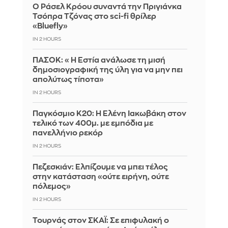
Ο Ράσελ Κρόου συναντά την Πριγιάνκα
Τσόπρα Τζόνας στο sci-fi θρίλερ
«Bluefly»
IN 2 HOURS
ΠΑΣΟΚ: «Η Εστία ανάλωσε τη μισή
δημοσιογραφική της ύλη για να μην πει
απολύτως τίποτα»
IN 2 HOURS
Παγκόσμιο Κ20: Η Ελένη Ιακωβάκη στον
τελικό των 400μ. με εμπόδια με
πανελλήνιο ρεκόρ
IN 2 HOURS
Πεζεσκιάν: Ελπίζουμε να μπει τέλος
στην κατάσταση «ούτε ειρήνη, ούτε
πόλεμος»
IN 2 HOURS
Τουρνάς στον ΣΚΑΪ: Σε επιφυλακή ο