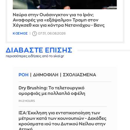
Νεύρα στην Ουάσινγκτον για το Ιράν;
Αναφορές για «εξάψαλμο» Τραμπ στον
Χέγκσεθ και για κόντρα Νετανιάχου - Βανς
ΚΟΣΜΟΣ
07:31, 06.08.2026
ΔΙΑΒΑΣΤΕ ΕΠΙΣΗΣ
περισσότερες ειδήσεις από το skai.gr
ΡΟΗ
ΔΗΜΟΦΙΛΗ
ΣΧΟΛΙΑΣΜΕΝΑ
Dry Brushing: Το τελετουργικό
ομορφιάς με πολλαπλά οφέλη
IN 2 HOURS
ΙΣΑ: Έκκληση για εντατικοποίηση των
μέτρων κατά των κουνουπιών - Δεκάδες
κρούσματα ιού του Δυτικού Νείλου στην
Αττική