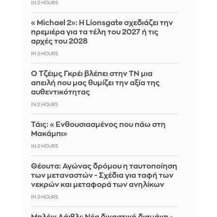
IN 2 HOURS
«Michael 2»: Η Lionsgate σχεδιάζει την
πρεμιέρα για τα τέλη του 2027 ή τις
αρχές του 2028
IN 2 HOURS
Ο Τζέιμς Γκρέι βλέπει στην ΤΝ μια
απειλή που μας θυμίζει την αξία της
αυθεντικότητας
IN 2 HOURS
Τάις: «Ενθουσιασμένος που πάω στη
Μακάμπι»
IN 2 HOURS
Θέουτα: Αγώνας δρόμου η ταυτοποίηση
των μεταναστών - Σχέδια για ταφή των
νεκρών και μεταφορά των ανηλίκων
IN 2 HOURS