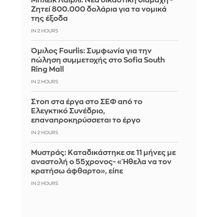
Μπλέικ Λάιβλι: Νέα δικαστική διαμάχη -
Ζητεί 800.000 δολάρια για τα νομικά
της έξοδα
IN 2 HOURS
Όμιλος Fourlis: Συμφωνία για την
πώληση συμμετοχής στο Sofia South
Ring Mall
IN 2 HOURS
Στοπ στα έργα στο ΣΕΦ από το
Ελεγκτικό Συνέδριο,
επαναπροκηρύσσεται το έργο
IN 2 HOURS
Μυστράς: Καταδικάστηκε σε 11 μήνες με
αναστολή ο 55χρονος- «Ήθελα να τον
κρατήσω άφθαρτο», είπε
IN 2 HOURS