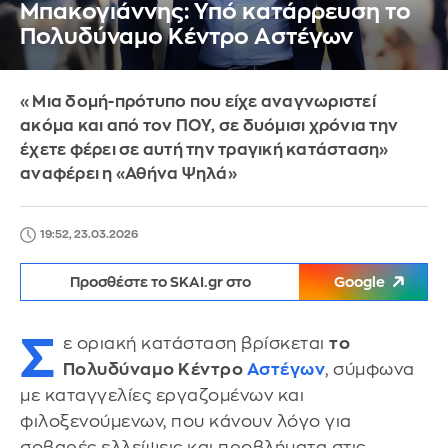
Μπακογιάννης: Υπό κατάρρευση το
Πολυδύναμο Κέντρο Αστέγων
«Μια δομή-πρότυπο που είχε αναγνωριστεί
ακόμα και από τον ΠΟΥ, σε δυόμισι χρόνια την
έχετε φέρει σε αυτή την τραγική κατάσταση»
αναφέρει η «Αθήνα Ψηλά»
19:52, 23.03.2026
Προσθέστε το SKAI.gr στο
Google
Σ
ε οριακή κατάσταση βρίσκεται
το
Πολυδύναμο Κέντρο
Αστέγων
, σύμφωνα
με καταγγελίες εργαζομένων και
φιλοξενούμενων, που κάνουν λόγο για
σοβαρές ελλείψεις και προβλήματα στις