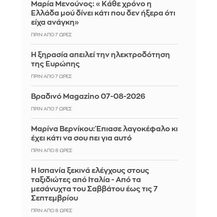
Μαρία Μενούνος: «Κάθε χρόνο η
Ελλάδα μού δίνει κάτι που δεν ήξερα ότι
είχα ανάγκη»
ΠΡΙΝ ΑΠΌ 7 ΏΡΕΣ
Η ξηρασία απειλεί την ηλεκτροδότηση
της Ευρώπης
ΠΡΙΝ ΑΠΌ 7 ΏΡΕΣ
Βραδινό Magazino 07-08-2026
ΠΡΙΝ ΑΠΌ 7 ΏΡΕΣ
Μαρίνα Βερνίκου: Έπιασε λαγοκέφαλο κι
έχει κάτι να σου πει για αυτό
ΠΡΙΝ ΑΠΌ 8 ΏΡΕΣ
Η Ισπανία ξεκινά ελέγχους στους
ταξιδιώτες από Ιταλία - Από τα
μεσάνυχτα του Σαββάτου έως τις 7
Σεπτεμβρίου
ΠΡΙΝ ΑΠΌ 8 ΏΡΕΣ