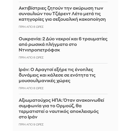
Ακτιβίστριες ζητούν την ακύρωση των
συναυλιών του Τζάρεντ Λέτο μετά τις
κατηγορίες για σεξουαλική κακοποίηση
ΠΡΙΝ ΑΠΌ 8 ΏΡΕΣ
Ουκρανία: 2 Δύο νεκροί και 6 τραυματίες
από ρωσικά πλήγματα στο
Ντνιπροπετρόφσκ
ΠΡΙΝ ΑΠΌ 8 ΏΡΕΣ
Ιράν: Ο Αραγτσί εξήρε τις ένοπλες
δυνάμεις και κάλεσε σε ενότητα τις
μουσουλμανικές χώρες
ΠΡΙΝ ΑΠΌ 8 ΏΡΕΣ
Αξιωματούχος ΗΠΑ: Όταν ανακοινωθεί
συμφωνία για το Ορμούζ, θα
τερματιστεί ο ναυτικός αποκλεισμός
στο Ιράν
ΠΡΙΝ ΑΠΌ 9 ΏΡΕΣ